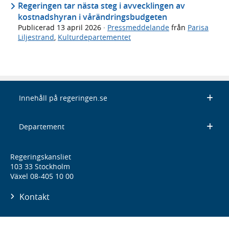
Regeringen tar nästa steg i avvecklingen av
kostnadshyran i vårändringsbudgeten
Publicerad
13 april 2026
·
Pressmeddelande
från
Parisa
Liljestrand
,
Kulturdepartementet
Innehåll på regeringen.se
Departement
Regeringskansliet
103 33 Stockholm
Växel 08-405 10 00
Kontakt