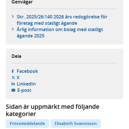
Genvägar
Skr. 2025/26:140 2026 års redogörelse för
företag med statligt ägande
Årlig information om bolag med statligt
ägande 2025
Dela
- öppnas i ny flik, extern webbplats,
Facebook
- öppnas i ny flik, extern webbplats,
X
- öppnas i ny flik, extern webbplats,
LinkedIn
- öppnar din e-postklient,
E-post
Sidan är uppmärkt med följande
kategorier
Pressmeddelande
Elisabeth Svantesson