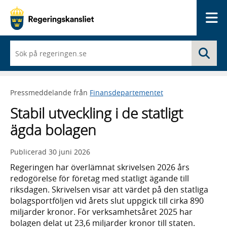
Me
När
Sö
du
börjar
skriva
så
Pressmeddelande från
Finansdepartementet
framträder
en
Stabil utveckling i de statligt
lista
med
ägda bolagen
sökförslag
Publicerad
30 juni 2026
Regeringen har överlämnat skrivelsen 2026 års
redogörelse för företag med statligt ägande till
riksdagen. Skrivelsen visar att värdet på den statliga
bolagsportföljen vid årets slut uppgick till cirka 890
miljarder kronor. För verksamhetsåret 2025 har
bolagen delat ut 23,6 miljarder kronor till staten.