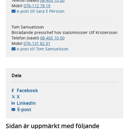
Telefon (växel)
08-405 10 00
Mobil
076-112 78 19
e-post till Sara E Persson
Tom Samuelsson
Biträdande presschef hos statsminister Ulf Kristersson
Telefon (växel)
08-405 10 00
Mobil
076-131 82 01
e-post till Tom Samuelsson
Dela
- öppnas i ny flik, extern webbplats,
Facebook
- öppnas i ny flik, extern webbplats,
X
- öppnas i ny flik, extern webbplats,
LinkedIn
- öppnar din e-postklient,
E-post
Sidan är uppmärkt med följande