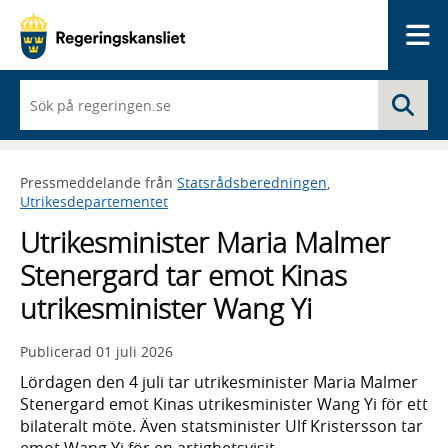
Me
När
Sö
du
börjar
skriva
så
Pressmeddelande från
Statsrådsberedningen
,
framträder
Utrikesdepartementet
en
lista
Utrikesminister Maria Malmer
med
sökförslag
Stenergard tar emot Kinas
utrikesminister Wang Yi
Publicerad
01 juli 2026
Lördagen den 4 juli tar utrikesminister Maria Malmer
Stenergard emot Kinas utrikesminister Wang Yi för ett
bilateralt möte. Även statsminister Ulf Kristersson tar
emot Wang Yi för en artighetsvisit.