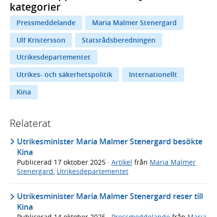
kategorier
Pressmeddelande
Maria Malmer Stenergard
Ulf Kristersson
Statsrådsberedningen
Utrikesdepartementet
Utrikes- och säkerhetspolitik
Internationellt
Kina
Relaterat
Utrikesminister Maria Malmer Stenergard besökte
Kina
Publicerad
17 oktober 2025
·
Artikel
från
Maria Malmer
Stenergard
,
Utrikesdepartementet
Utrikesminister Maria Malmer Stenergard reser till
Kina
Publicerad
14 oktober 2025
·
Pressmeddelande
från
Maria