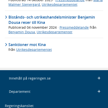
Malmer Stenergard
,
Utrikesdepartementet
Bistånds- och utrikeshandelsminister Benjamin
Dousa reser till Kina
Publicerad
04 november 2024
·
Pressmeddelande
från
Benjamin Dousa
,
Utrikesdepartementet
Sanktioner mot Kina
från
Utrikesdepartementet
Innehåll på regeringen.se
Departement
Regeringskansliet