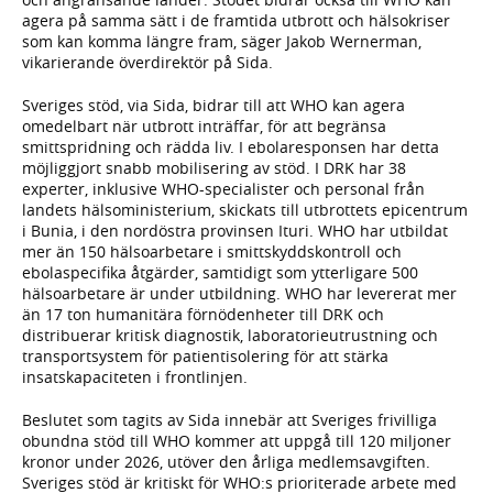
agera på samma sätt i de framtida utbrott och hälsokriser
som kan komma längre fram, säger Jakob Wernerman,
vikarierande överdirektör på Sida.
Sveriges stöd, via Sida, bidrar till att WHO kan agera
omedelbart när utbrott inträffar, för att begränsa
smittspridning och rädda liv. I ebolaresponsen har detta
möjliggjort snabb mobilisering av stöd. I DRK har 38
experter, inklusive WHO-specialister och personal från
landets hälsoministerium, skickats till utbrottets epicentrum
i Bunia, i den nordöstra provinsen Ituri. WHO har utbildat
mer än 150 hälsoarbetare i smittskyddskontroll och
ebolaspecifika åtgärder, samtidigt som ytterligare 500
hälsoarbetare är under utbildning. WHO har levererat mer
än 17 ton humanitära förnödenheter till DRK och
distribuerar kritisk diagnostik, laboratorieutrustning och
transportsystem för patientisolering för att stärka
insatskapaciteten i frontlinjen.
Beslutet som tagits av Sida innebär att Sveriges frivilliga
obundna stöd till WHO kommer att uppgå till 120 miljoner
kronor under 2026, utöver den årliga medlemsavgiften.
Sveriges stöd är kritiskt för WHO:s prioriterade arbete med