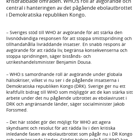
krisdrabbade områden. WHO:s roll är avgörande och
central i hanteringen av det pågående ebolautbrottet
i Demokratiska republiken Kongo.
– Sveriges stöd till WHO är avgörande för att stärka den
livsnödvändiga responsen för att stoppa smittspridning och
tillhandahålla livräddande insatser. En snabb respons är
avgörande för att rädda liv, begränsa konsekvenserna och
stoppa spridningen, säger bistånds- och
utrikeshandelsminister Benjamin Dousa.
– WHO:s samordnande roll är avgörande under globala
hälsokriser, vilket vi nu ser i de pågående insatserna i
Demokratiska republiken Kongo (DRK). Sverige ger nu ett
kraftfullt bidrag till WHO som möjliggör att de kan stärka sitt
arbete under det nu pågående utbrottet av ebolaviruset i
DRK och angränsande länder, säger socialminister Jakob
Forssmed.
– Det här stödet gör det möjligt för WHO att agera
skyndsamt och resolut för att rädda liv i den kritiska
inledande fasen av ebolautbrottet som pågår nu i DR Kongo
och angränsande länder. Stödet bidrar också till WHO kan