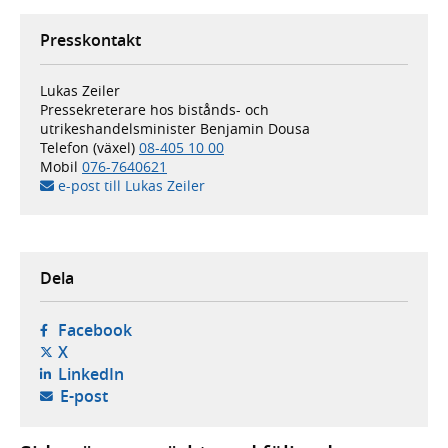
Presskontakt
Lukas Zeiler
Pressekreterare hos bistånds- och
utrikeshandelsminister Benjamin Dousa
Telefon (växel)
08-405 10 00
Mobil
076-7640621
e-post till Lukas Zeiler
Dela
- öppnas i ny flik, extern webbplats,
Facebook
- öppnas i ny flik, extern webbplats,
X
- öppnas i ny flik, extern webbplats,
LinkedIn
- öppnar din e-postklient,
E-post