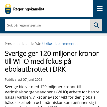
Me
När
Sö
du
börjar
skriva
så
Pressmeddelande från
Utrikesdepartementet
framträder
en
Sverige ger 120 miljoner kronor
lista
med
till WHO med fokus på
sökförslag
ebolautbrottet i DRK
Publicerad
07 juni 2026
Sverige bidrar med 120 miljoner kronor till
Världshälsoorganisationens (WHO) arbete för bättre
hälsa i världen, vilket är av stor vikt för den globala
hälsosäkerheten och människor som befinner sig i