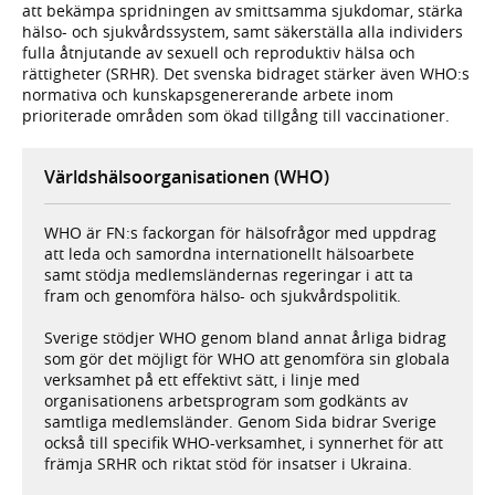
att bekämpa spridningen av smittsamma sjukdomar, stärka
hälso- och sjukvårdssystem, samt säkerställa alla individers
fulla åtnjutande av sexuell och reproduktiv hälsa och
rättigheter (SRHR). Det svenska bidraget stärker även WHO:s
normativa och kunskapsgenererande arbete inom
prioriterade områden som ökad tillgång till vaccinationer.
Världshälsoorganisationen (WHO)
WHO är FN:s fackorgan för hälsofrågor med uppdrag
att leda och samordna internationellt hälsoarbete
samt stödja medlemsländernas regeringar i att ta
fram och genomföra hälso- och sjukvårdspolitik.
Sverige stödjer WHO genom bland annat årliga bidrag
som gör det möjligt för WHO att genomföra sin globala
verksamhet på ett effektivt sätt, i linje med
organisationens arbetsprogram som godkänts av
samtliga medlemsländer. Genom Sida bidrar Sverige
också till specifik WHO-verksamhet, i synnerhet för att
främja SRHR och riktat stöd för insatser i Ukraina.