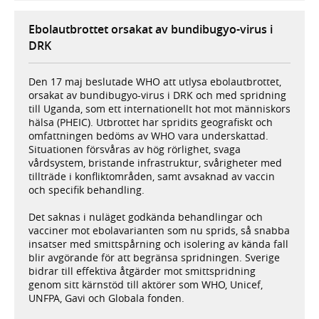
Ebolautbrottet orsakat av bundibugyo-virus i
DRK
Den 17 maj beslutade WHO att utlysa ebolautbrottet,
orsakat av bundibugyo-virus i DRK och med spridning
till Uganda, som ett internationellt hot mot människors
hälsa (PHEIC). Utbrottet har spridits geografiskt och
omfattningen bedöms av WHO vara underskattad.
Situationen försvåras av hög rörlighet, svaga
vårdsystem, bristande infrastruktur, svårigheter med
tillträde i konfliktområden, samt avsaknad av vaccin
och specifik behandling.
Det saknas i nuläget godkända behandlingar och
vacciner mot ebolavarianten som nu sprids, så snabba
insatser med smittspårning och isolering av kända fall
blir avgörande för att begränsa spridningen. Sverige
bidrar till effektiva åtgärder mot smittspridning
genom sitt kärnstöd till aktörer som WHO, Unicef,
UNFPA, Gavi och Globala fonden.