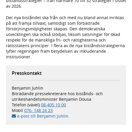
biståndsstrategier – från närmare 70 till 32 strategier i slutet
av 2026.
Det nya biståndet ska från och med nu bland annat inriktas
på att främja tillväxt, samtidigt som förbättrade
försörjningsmöjligheter skapas. Den demokratiska
utvecklingen ska också stödjas, liksom satsningar för ökad
respekt för de mänskliga fri- och rättigheterna och
rättsstatens principer. I flera av de nya biståndsstrategierna
lyfter regeringen fram betydelsen av inkluderande
institutioner.
Presskontakt
Benjamin Juhlin
Biträdande pressekreterare hos bistånds- och
utrikeshandelsminister Benjamin Dousa
Telefon (växel)
08-405 10 00
Mobil
076- 148 24 23
e-post till Benjamin Juhlin