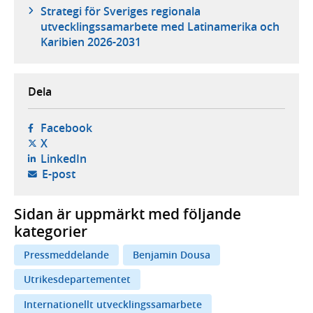
Strategi för Sveriges regionala
utvecklingssamarbete med Latinamerika och
Karibien 2026-2031
Dela
- öppnas i ny flik, extern webbplats,
Facebook
- öppnas i ny flik, extern webbplats,
X
- öppnas i ny flik, extern webbplats,
LinkedIn
- öppnar din e-postklient,
E-post
Sidan är uppmärkt med följande
kategorier
Pressmeddelande
Benjamin Dousa
Utrikesdepartementet
Internationellt utvecklingssamarbete