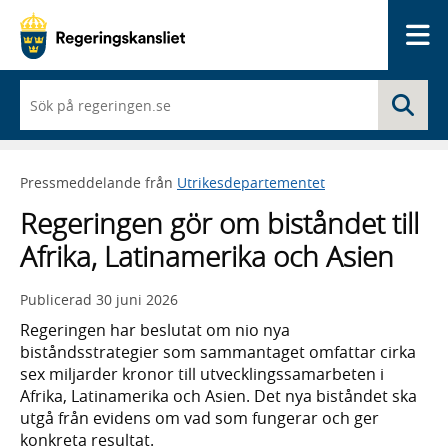
Me
När
Sö
du
börjar
skriva
så
Pressmeddelande från
Utrikesdepartementet
framträder
en
Regeringen gör om biståndet till
lista
med
Afrika, Latinamerika och Asien
sökförslag
Publicerad
30 juni 2026
Regeringen har beslutat om nio nya
biståndsstrategier som sammantaget omfattar cirka
sex miljarder kronor till utvecklingssamarbeten i
Afrika, Latinamerika och Asien. Det nya biståndet ska
utgå från evidens om vad som fungerar och ger
konkreta resultat.