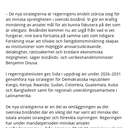
– De nya strategierna är regeringens enskilt största steg för
att minska spretigheten i svenskt bistånd. Vi gör en kraftig
minskning av antalet mål för att kunna fokusera på det som
är viktigast. Biståndet kommer nu att utgå från vad vi vet
fungerar, inte bara fortsätta på samma sätt som tidigare.
Forskning visar att tillväxt och fattigdomsminskning skapas
av institutioner som möjliggör ansvarsutkrävande,
delaktighet, rättssäkerhet och bredare ekonomiska
möjligheter, säger bistånds- och utrikeshandelsminister
Benjamin Dousa.
I regeringsbesluten ges Sida i uppdrag att under 2026–2031
genomföra nya strategier för Demokratiska republiken
Kongo, Kenya, Rwanda, Sudan, Colombia, Guatemala, Kuba
och Bangladesh samt för regionalt utvecklingssamarbete i
Latinamerika.
De nya strategierna är en del av omläggningen av det
svenska biståndet där en viktig del har varit att minska det
totala antalet strategier och förenkla styrningen. Regeringen
har under mandatperioden minskat antalet