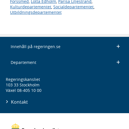
Forssmed
,
Lotta Edholm
,
Parisa Liljestrand
,
Kulturdepartementet
,
Socialdepartementet
,
Utbildningsdepartementet
Innehåll på regeringen.se
Departement
Regeringskansliet
103 33 Stockholm
Växel 08-405 10 00
Kontakt