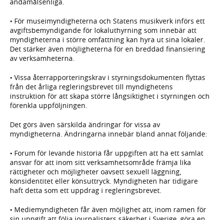
ändamålsenliga.
• För museimyndigheterna och Statens musikverk införs ett
avgiftsbemyndigande för lokaluthyrning som innebär att
myndigheterna i större omfattning kan hyra ut sina lokaler.
Det stärker även möjligheterna för en breddad finansiering
av verksamheterna.
• Vissa återrapporteringskrav i styrningsdokumenten flyttas
från det årliga regleringsbrevet till myndighetens
instruktion för att skapa större långsiktighet i styrningen och
förenkla uppföljningen.
Det görs även särskilda ändringar för vissa av
myndigheterna. Ändringarna innebär bland annat följande:
• Forum för levande historia får uppgiften att ha ett samlat
ansvar för att inom sitt verksamhetsområde främja lika
rättigheter och möjligheter oavsett sexuell läggning,
könsidentitet eller könsuttryck. Myndigheten har tidigare
haft detta som ett uppdrag i regleringsbrevet.
• Mediemyndigheten får även möjlighet att, inom ramen för
sin uppgift att följa journalisters säkerhet i Sverige, göra en