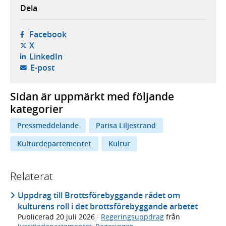
Dela
- öppnas i ny flik, extern webbplats,
Facebook
- öppnas i ny flik, extern webbplats,
X
- öppnas i ny flik, extern webbplats,
LinkedIn
- öppnar din e-postklient,
E-post
Sidan är uppmärkt med följande
kategorier
Pressmeddelande
Parisa Liljestrand
Kulturdepartementet
Kultur
Relaterat
Uppdrag till Brottsförebyggande rådet om
kulturens roll i det brottsförebyggande arbetet
Publicerad
20 juli 2026
·
Regeringsuppdrag
från