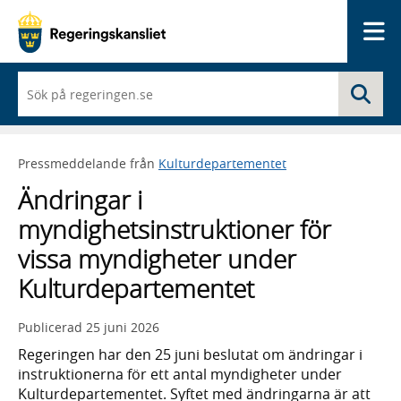
Me
När
Sö
du
börjar
skriva
så
Pressmeddelande från
Kulturdepartementet
framträder
en
Ändringar i
lista
med
myndighetsinstruktioner för
sökförslag
vissa myndigheter under
Kulturdepartementet
Publicerad
25 juni 2026
Regeringen har den 25 juni beslutat om ändringar i
instruktionerna för ett antal myndigheter under
Kulturdepartementet. Syftet med ändringarna är att