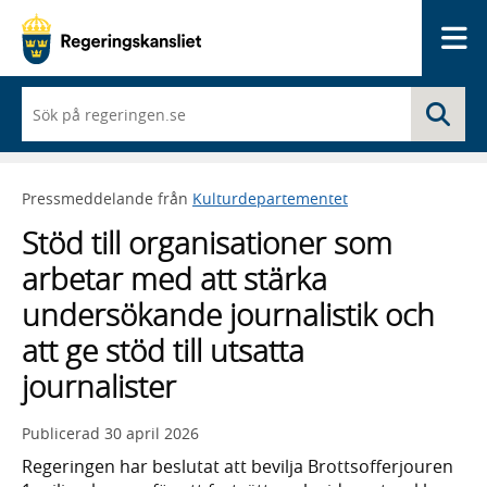
Me
När
Sö
du
börjar
skriva
så
Pressmeddelande från
Kulturdepartementet
framträder
en
Stöd till organisationer som
lista
med
arbetar med att stärka
sökförslag
undersökande journalistik och
att ge stöd till utsatta
journalister
Publicerad
30 april 2026
Regeringen har beslutat att bevilja Brottsofferjouren