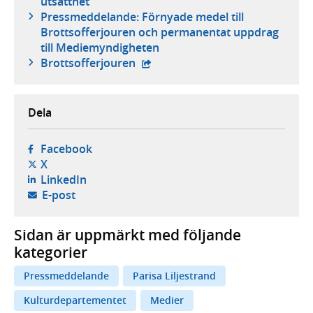
utsatthet
Pressmeddelande: Förnyade medel till
Brottsofferjouren och permanentat uppdrag
till Mediemyndigheten
- extern webbplats,
Brottsofferjouren
Dela
- öppnas i ny flik, extern webbplats,
Facebook
- öppnas i ny flik, extern webbplats,
X
- öppnas i ny flik, extern webbplats,
LinkedIn
- öppnar din e-postklient,
E-post
Sidan är uppmärkt med följande
kategorier
Pressmeddelande
Parisa Liljestrand
Kulturdepartementet
Medier