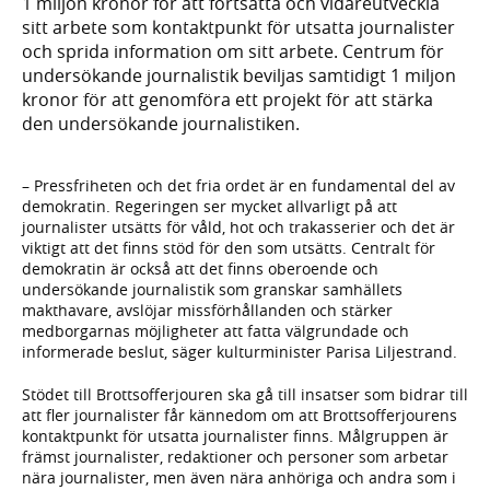
1 miljon kronor för att fortsätta och vidareutveckla
sitt arbete som kontaktpunkt för utsatta journalister
och sprida information om sitt arbete. Centrum för
undersökande journalistik beviljas samtidigt 1 miljon
kronor för att genomföra ett projekt för att stärka
den undersökande journalistiken.
– Pressfriheten och det fria ordet är en fundamental del av
demokratin. Regeringen ser mycket allvarligt på att
journalister utsätts för våld, hot och trakasserier och det är
viktigt att det finns stöd för den som utsätts. Centralt för
demokratin är också att det finns oberoende och
undersökande journalistik som granskar samhällets
makthavare, avslöjar missförhållanden och stärker
medborgarnas möjligheter att fatta välgrundade och
informerade beslut, säger kulturminister Parisa Liljestrand.
Stödet till Brottsofferjouren ska gå till insatser som bidrar till
att fler journalister får kännedom om att Brottsofferjourens
kontaktpunkt för utsatta journalister finns. Målgruppen är
främst journalister, redaktioner och personer som arbetar
nära journalister, men även nära anhöriga och andra som i