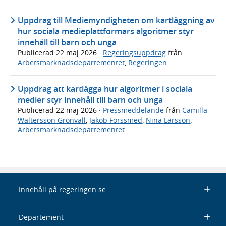
Uppdrag till Mediemyndigheten om kartläggning av
hur sociala medieplattformars algoritmer styr
innehåll till barn och unga
Publicerad
22 maj 2026
·
Regeringsuppdrag
från
Arbetsmarknadsdepartementet
,
Regeringen
Uppdrag att kartlägga hur algoritmer i sociala
medier styr innehåll till barn och unga
Publicerad
22 maj 2026
·
Pressmeddelande
från
Camilla
Waltersson Grönvall
,
Jakob Forssmed
,
Nina Larsson
,
Arbetsmarknadsdepartementet
Innehåll på regeringen.se
Departement