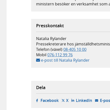
ministern besöker en verksamhet som a
Presskontakt
Natalia Rylander
Pressekreterare hos jämställdhets­mini
Telefon (växel)
08-405 10 00
Mobil
076-112 99 76
e-post till Natalia Rylander
Dela
- öppnas i ny flik, extern w
- öppnas i ny flik, ext
- öppnas i
Facebook
X
LinkedIn
E-pos