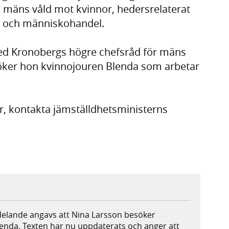
 mäns våld mot kvinnor, hedersrelaterat
on och människohandel.
ed Kronobergs högre chefsråd för mäns
söker hon kvinnojouren Blenda som arbetar
ar, kontakta jämställdhetsministerns
ddelande angavs att Nina Larsson besöker
lenda. Texten har nu uppdaterats och anger att