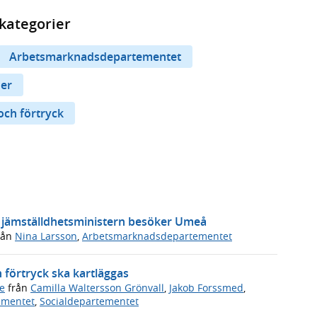
kategorier
Arbetsmarknadsdepartementet
er
och förtryck
 jämställdhetsministern besöker Umeå
rån
Nina Larsson
,
Arbetsmarknadsdepartementet
 förtryck ska kartläggas
e
från
Camilla Waltersson Grönvall
,
Jakob Forssmed
,
ementet
,
Socialdepartementet