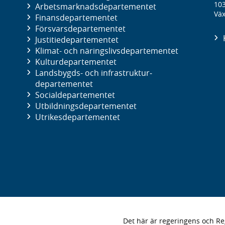
10
Arbetsmarknads­departementet
Väx
Finans­departementet
Försvars­departementet
Justitie­departementet
Klimat- och näringslivs­departementet
Kultur­departementet
Landsbygds- och infrastruktur­
departementet
Social­departementet
Utbildnings­departementet
Utrikes­departementet
Det här är regeringens och 