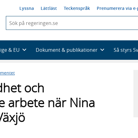
Lyssna
Lättläst
Teckenspråk
Prenumerera via e-
När
du
börjar
skriva
så
rige & EU
Dokument & publikationer
Så styrs S
framträder
en
lista
ementet
med
sökförslag
dhet och
e arbete när Nina
Växjö