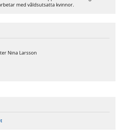
rbetar med våldsutsatta kvinnor.
ster Nina Larsson
ebbplats,
ern webbplats,
 ny flik, extern webbplats,
- öppnar din e-postklient,
t