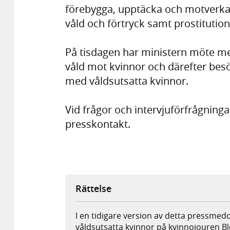
förebygga, upptäcka och motverka
våld och förtryck samt prostituti
På tisdagen har ministern möte m
våld mot kvinnor och därefter be
med våldsutsatta kvinnor.
Vid frågor och intervjuförfrågning
presskontakt.
Rättelse
I en tidigare version av detta pressme
våldsutsatta kvinnor på kvinnojouren B