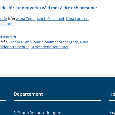
del för att motverka våld mot äldre och personer
ande
från
Anna Tenje
,
Jakob Forssmed
,
Nina Larsson
,
tementet
örtrycket
från
Elisabet Lann
,
Maria Malmer Stenergard
,
Nina
ialdepartementet
,
Utrikesdepartementet
Departement
Ko
Statsrådsberedningen
Reg