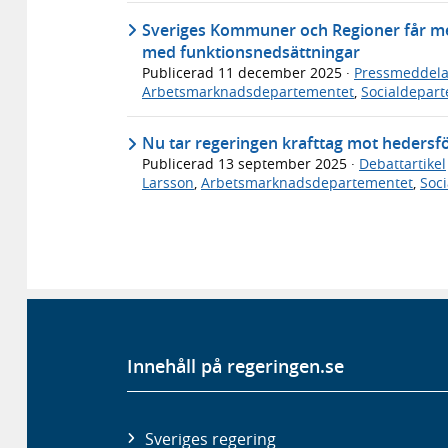
Sveriges Kommuner och Regioner får me
med funktionsnedsättningar
Publicerad
11 december 2025
·
Pressmeddel
Arbetsmarknadsdepartementet
,
Socialdepar
Nu tar regeringen krafttag mot hedersf
Publicerad
13 september 2025
·
Debattartikel
Larsson
,
Arbetsmarknadsdepartementet
,
Soc
Innehåll på regeringen.se
Sveriges regering