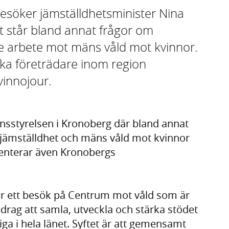
besöker jämställdhetsminister Nina
 står bland annat frågor om
e arbete mot mäns våld mot kvinnor.
lika företrädare inom region
innojour.
nsstyrelsen i Kronoberg där bland annat
ör jämställdhet och mäns våld mot kvinnor
senterar även Kronobergs
er ett besök på Centrum mot våld som är
ag att samla, utveckla och stärka stödet
iga i hela länet. Syftet är att gemensamt