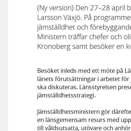
(Ny version) Den 27–28 april 
Larsson Växjö. På programmet
jämställdhet och förebyggand
Ministern träffar chefer och o
Kronoberg samt besöker en kv
Besöket inleds med ett möte på Lä
länets förutsättningar i arbetet f
ska diskuteras. Länsstyrelsen pre
jämställdhetsstrategi.
Jämställdhetsministern gör däreft
en länsgemensam resurs med uppdr
till våldsutsatta, utövare och anhör