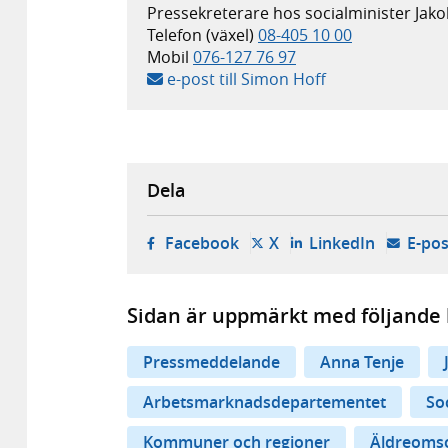
Pressekreterare hos socialminister Jak
Telefon (växel)
08-405 10 00
Mobil
076-127 76 97
e-post till Simon Hoff
Dela
- öppnas i ny flik, extern w
- öppnas i ny flik, ext
- öppnas i
Facebook
X
LinkedIn
E-pos
Sidan är uppmärkt med följande 
Pressmeddelande
Anna Tenje
Arbetsmarknadsdepartementet
So
Kommuner och regioner
Äldreoms