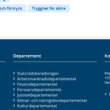
och förtryck
Trygghet för äldre
Departement
Ko
Statsrådsberedningen
Reg
10
Arbetsmarknads­departementet
Väx
Finans­departementet
Försvars­departementet
Justitie­departementet
Klimat- och näringslivs­departementet
Kultur­departementet