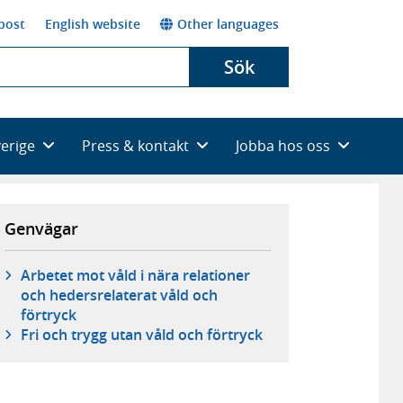
post
English website
Other languages
Sök
verige
Press & kontakt
Jobba hos oss
Genvägar
Arbetet mot våld i nära relationer
och hedersrelaterat våld och
förtryck
Fri och trygg utan våld och förtryck