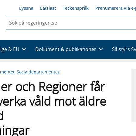
Lyssna
Lättläst
Teckenspråk
Prenumerera via e-
När
du
börjar
skriva
så
rige & EU
Dokument & publikationer
Så styrs S
framträder
en
lista
ementet
,
Socialdepartementet
med
sökförslag
r och Regioner får
verka våld mot äldre
d
ningar