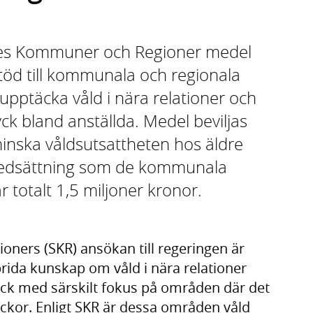
iges Kommuner och Regioner medel
stöd till kommunala och regionala
 upptäcka våld i nära relationer och
yck bland anställda. Medel beviljas
minska våldsutsattheten hos äldre
nedsättning som de kommunala
 totalt 1,5 miljoner kronor.
oners (SKR) ansökan till regeringen är
prida kunskap om våld i nära relationer
yck med särskilt fokus på områden där det
ckor. Enligt SKR är dessa områden våld