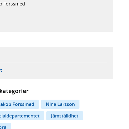
ob Forssmed
ebbplats,
ern webbplats,
 ny flik, extern webbplats,
- öppnar din e-postklient,
t
kategorier
Jakob Forssmed
Nina Larsson
cialdepartementet
Jämställdhet
org