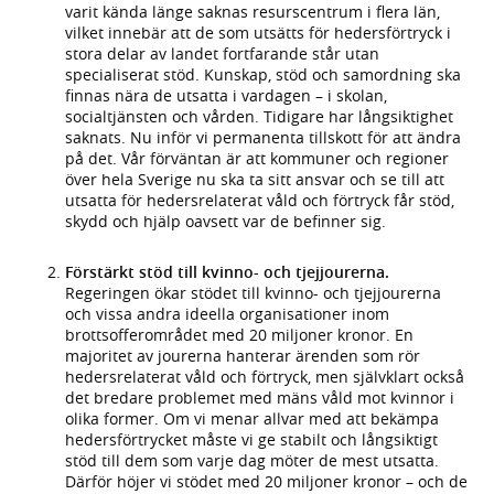
varit kända länge saknas resurscentrum i flera län,
vilket innebär att de som utsätts för hedersförtryck i
stora delar av landet fortfarande står utan
specialiserat stöd. Kunskap, stöd och samordning ska
finnas nära de utsatta i vardagen – i skolan,
socialtjänsten och vården. Tidigare har långsiktighet
saknats. Nu inför vi permanenta tillskott för att ändra
på det. Vår förväntan är att kommuner och regioner
över hela Sverige nu ska ta sitt ansvar och se till att
utsatta för hedersrelaterat våld och förtryck får stöd,
skydd och hjälp oavsett var de befinner sig.
Förstärkt stöd till kvinno- och tjejjourerna.
Regeringen ökar stödet till kvinno- och tjejjourerna
och vissa andra ideella organisationer inom
brottsofferområdet med 20 miljoner kronor. En
majoritet av jourerna hanterar ärenden som rör
hedersrelaterat våld och förtryck, men självklart också
det bredare problemet med mäns våld mot kvinnor i
olika former. Om vi menar allvar med att bekämpa
hedersförtrycket måste vi ge stabilt och långsiktigt
stöd till dem som varje dag möter de mest utsatta.
Därför höjer vi stödet med 20 miljoner kronor – och de