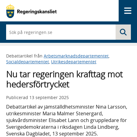
Me
När
Sö
du
börjar
skriva
så
Debattartikel från
Arbetsmarknadsdepartementet
,
framträder
Socialdepartementet
,
Utrikesdepartementet
en
lista
Nu tar regeringen krafttag mot
med
sökförslag
hedersförtrycket
Publicerad
13 september 2025
Debattartikel av jämställdhetsminister Nina Larsson,
utrikesminister Maria Malmer Stenergard,
sjukvårdsminister Elisabet Lann och gruppledare för
Sverigedemokraterna i riksdagen Linda Lindberg,
Svenska Dagbladet, 13 september 2025.