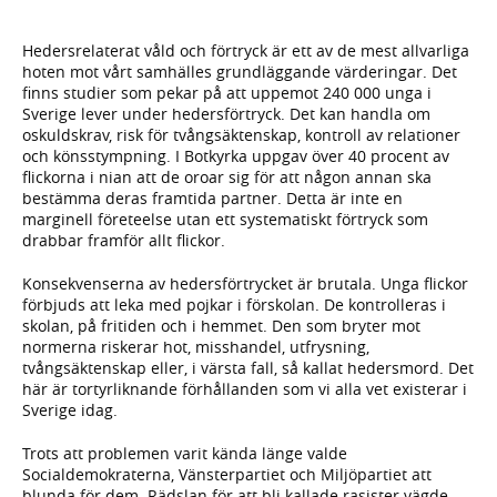
Hedersrelaterat våld och förtryck är ett av de mest allvarliga
hoten mot vårt samhälles grundläggande värderingar. Det
finns studier som pekar på att uppemot 240 000 unga i
Sverige lever under hedersförtryck. Det kan handla om
oskuldskrav, risk för tvångsäktenskap, kontroll av relationer
och könsstympning. I Botkyrka uppgav över 40 procent av
flickorna i nian att de oroar sig för att någon annan ska
bestämma deras framtida partner. Detta är inte en
marginell företeelse utan ett systematiskt förtryck som
drabbar framför allt flickor.
Konsekvenserna av hedersförtrycket är brutala. Unga flickor
förbjuds att leka med pojkar i förskolan. De kontrolleras i
skolan, på fritiden och i hemmet. Den som bryter mot
normerna riskerar hot, misshandel, utfrysning,
tvångsäktenskap eller, i värsta fall, så kallat hedersmord. Det
här är tortyrliknande förhållanden som vi alla vet existerar i
Sverige idag.
Trots att problemen varit kända länge valde
Socialdemokraterna, Vänsterpartiet och Miljöpartiet att
blunda för dem. Rädslan för att bli kallade rasister vägde