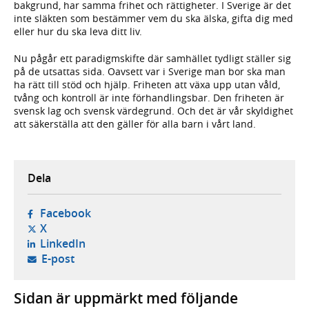
bakgrund, har samma frihet och rättigheter. I Sverige är det
inte släkten som bestämmer vem du ska älska, gifta dig med
eller hur du ska leva ditt liv.
Nu pågår ett paradigmskifte där samhället tydligt ställer sig
på de utsattas sida. Oavsett var i Sverige man bor ska man
ha rätt till stöd och hjälp. Friheten att växa upp utan våld,
tvång och kontroll är inte förhandlingsbar. Den friheten är
svensk lag och svensk värdegrund. Och det är vår skyldighet
att säkerställa att den gäller för alla barn i vårt land.
Dela
- öppnas i ny flik, extern webbplats,
Facebook
- öppnas i ny flik, extern webbplats,
X
- öppnas i ny flik, extern webbplats,
LinkedIn
- öppnar din e-postklient,
E-post
Sidan är uppmärkt med följande