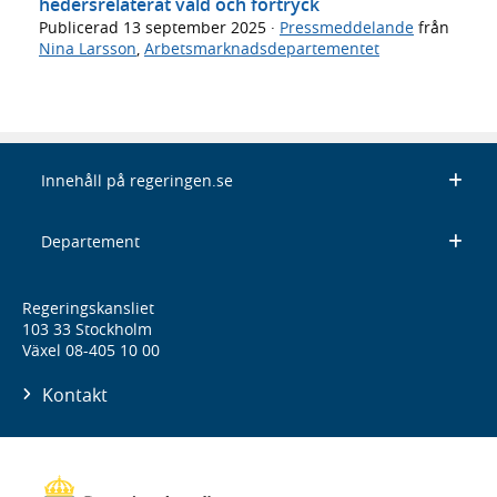
hedersrelaterat våld och förtryck
Publicerad
13 september 2025
·
Pressmeddelande
från
Nina Larsson
,
Arbetsmarknadsdepartementet
Innehåll på regeringen.se
Departement
Regeringskansliet
103 33 Stockholm
Växel 08-405 10 00
Kontakt