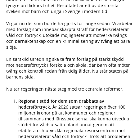
tyngre än flickors frihet. Resultatet är ett av de största
sveken mot barn och unga i Sverige i modern tid.
Vi gör nu det som borde ha gjorts för länge sedan. Vi arbetar
med förslag som innebär skärpta straff för hedersrelaterat
våld och förtryck, utökade möjligheter att motverka tvångs-
och barnäktenskap och en kriminalisering av tvång att bära
slöja.
En särskild utredning ska ta fram förslag på stärkt skydd
mot hedersförtryck i förskola och skola, där barn ofta möter
tvång och kontroll redan från tidig ålder. Nu står staten på
barnens sida.
Nu tar regeringen nästa steg med tre centrala reformer.
Regionalt stöd för dem som drabbats av
hedersförtryck.
År 2026 satsar regeringen över 100
miljoner kronor på att kommuner och regioner,
tillsammans med länsstyrelserna, ska kunna utveckla
stödet för våldsutsatta bland annat genom att
etablera och utveckla regionala resurscentrum mot
hedersrelaterat våld och förtryck. Trots att problemen