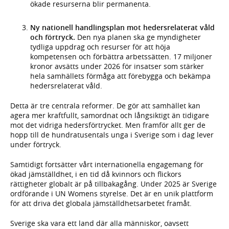
ökade resurserna blir permanenta.
Ny nationell handlingsplan mot hedersrelaterat våld
och förtryck.
Den nya planen ska ge myndigheter
tydliga uppdrag och resurser för att höja
kompetensen och förbättra arbetssätten. 17 miljoner
kronor avsätts under 2026 för insatser som stärker
hela samhällets förmåga att förebygga och bekämpa
hedersrelaterat våld.
Detta är tre centrala reformer. De gör att samhället kan
agera mer kraftfullt, samordnat och långsiktigt än tidigare
mot det vidriga hedersförtrycket. Men framför allt ger de
hopp till de hundratusentals unga i Sverige som i dag lever
under förtryck.
Samtidigt fortsätter vårt internationella engagemang för
ökad jämställdhet, i en tid då kvinnors och flickors
rättigheter globalt är på tillbakagång. Under 2025 är Sverige
ordförande i UN Womens styrelse. Det är en unik plattform
för att driva det globala jämställdhetsarbetet framåt.
Sverige ska vara ett land där alla människor, oavsett