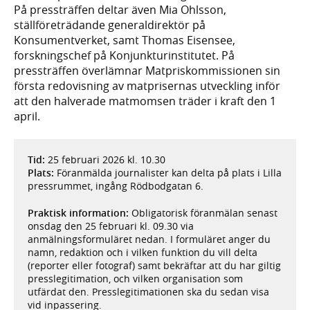
På pressträffen deltar även Mia Ohlsson,
ställföreträdande generaldirektör på
Konsumentverket, samt Thomas Eisensee,
forskningschef på Konjunkturinstitutet. På
pressträffen överlämnar Matpriskommissionen sin
första redovisning av matprisernas utveckling inför
att den halverade matmomsen träder i kraft den 1
april.
Tid:
25 februari 2026 kl. 10.30
Plats:
Föranmälda journalister kan delta på plats i Lilla
pressrummet, ingång Rödbodgatan 6.
Praktisk information:
Obligatorisk föranmälan senast
onsdag den 25 februari kl. 09.30 via
anmälningsformuläret nedan. I formuläret anger du
namn, redaktion och i vilken funktion du vill delta
(reporter eller fotograf) samt bekräftar att du har giltig
presslegitimation, och vilken organisation som
utfärdat den. Presslegitimationen ska du sedan visa
vid inpassering.