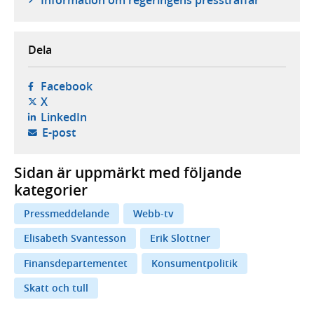
Information om regeringens pressträffar
Dela
- öppnas i ny flik, extern webbplats,
Facebook
- öppnas i ny flik, extern webbplats,
X
- öppnas i ny flik, extern webbplats,
LinkedIn
- öppnar din e-postklient,
E-post
Sidan är uppmärkt med följande
kategorier
Pressmeddelande
Webb-tv
Elisabeth Svantesson
Erik Slottner
Finansdepartementet
Konsumentpolitik
Skatt och tull