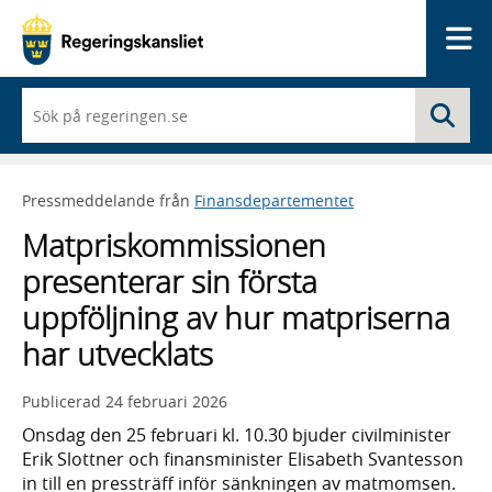
Me
När
Sö
du
börjar
skriva
så
Pressmeddelande från
Finansdepartementet
framträder
en
Matpriskommissionen
lista
med
presenterar sin första
sökförslag
uppföljning av hur matpriserna
har utvecklats
Publicerad
24 februari 2026
Onsdag den 25 februari kl. 10.30 bjuder civilminister
Erik Slottner och finansminister Elisabeth Svantesson
in till en pressträff inför sänkningen av matmomsen.