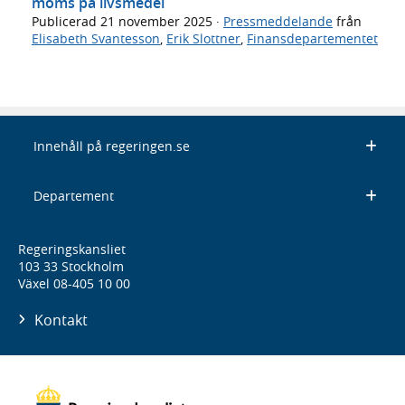
moms på livsmedel
Publicerad
21 november 2025
·
Pressmeddelande
från
Elisabeth Svantesson
,
Erik Slottner
,
Finansdepartementet
Innehåll på regeringen.se
Departement
Regeringskansliet
103 33 Stockholm
Växel 08-405 10 00
Kontakt