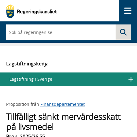
Me
När
Sö
du
börjar
skriva
så
framträder
en
Lagstiftningskedja
lista
med
Lagstiftning i Sverige
sökförslag
Proposition från
Finansdepartementet
Tillfälligt sänkt mervärdesskatt
på livsmedel
Prop. 2025/26:55