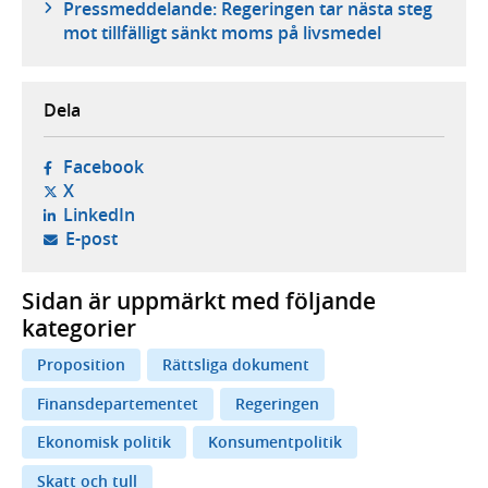
Pressmeddelande: Regeringen tar nästa steg
mot tillfälligt sänkt moms på livsmedel
Dela
- öppnas i ny flik, extern webbplats,
Facebook
- öppnas i ny flik, extern webbplats,
X
- öppnas i ny flik, extern webbplats,
LinkedIn
- öppnar din e-postklient,
E-post
Sidan är uppmärkt med följande
kategorier
Proposition
Rättsliga dokument
Finansdepartementet
Regeringen
Ekonomisk politik
Konsumentpolitik
Skatt och tull