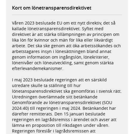
Kort om lönetransparensdirektivet
Våren 2023 beslutade EU om ett nytt direktiv, det så
kallade lönetransparensdirektivet. Syftet med
direktivet är att stärka tillämpningen av principen om
lika lön för kvinnor och män för lika eller likvärdigt
arbete. Det ska ske genom att öka arbetssökandes och
arbetstagares insyn i lönesättningen bland annat
genom information om ingångslön, lönekriterier,
lönenivåer och löneutveckling, samt genom stärkta
efterlevandemekanismer.
I maj 2023 beslutade regeringen att en särskild
utredare skulle ta ställning till hur
lönetansparensdirektivet ska genomföras i svensk rätt.
Utredningen överlämnade sitt betänkande
Genomförande av lönetransparensdirektivet (SOU
2024:40) till regeringen i maj 2024. Betänkandet har
därefter remitterats. Den 15 januari beslutade
regeringen en lagrådsremiss i ärendet och avser att
lämna en proposition till riksdagen under våren.
Regeringen föreslår i lagrådsremissen att