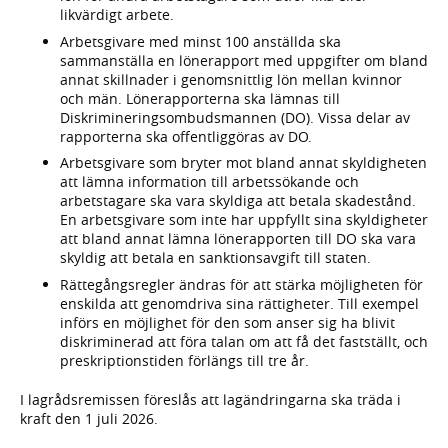
likvärdigt arbete.
Arbetsgivare med minst 100 anställda ska
sammanställa en lönerapport med uppgifter om bland
annat skillnader i genomsnittlig lön mellan kvinnor
och män. Lönerapporterna ska lämnas till
Diskrimineringsombudsmannen (DO). Vissa delar av
rapporterna ska offentliggöras av DO.
Arbetsgivare som bryter mot bland annat skyldigheten
att lämna information till arbetssökande och
arbetstagare ska vara skyldiga att betala skadestånd.
En arbetsgivare som inte har uppfyllt sina skyldigheter
att bland annat lämna lönerapporten till DO ska vara
skyldig att betala en sanktionsavgift till staten.
Rättegångsregler ändras för att stärka möjligheten för
enskilda att genomdriva sina rättigheter. Till exempel
införs en möjlighet för den som anser sig ha blivit
diskriminerad att föra talan om att få det fastställt, och
preskriptionstiden förlängs till tre år.
I lagrådsremissen föreslås att lagändringarna ska träda i
kraft den 1 juli 2026.