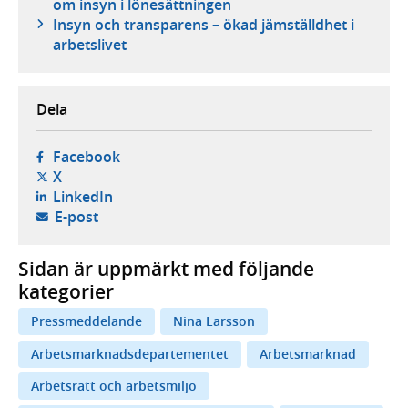
om insyn i lönesättningen
Insyn och transparens – ökad jämställdhet i
arbetslivet
Dela
- öppnas i ny flik, extern webbplats,
Facebook
- öppnas i ny flik, extern webbplats,
X
- öppnas i ny flik, extern webbplats,
LinkedIn
- öppnar din e-postklient,
E-post
Sidan är uppmärkt med följande
kategorier
Pressmeddelande
Nina Larsson
Arbetsmarknadsdepartementet
Arbetsmarknad
Arbetsrätt och arbetsmiljö