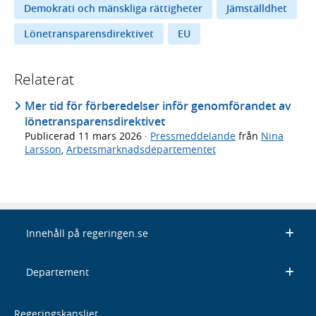
Demokrati och mänskliga rättigheter
Jämställdhet
Lönetransparensdirektivet
EU
Relaterat
Mer tid för förberedelser inför genomförandet av
lönetransparensdirektivet
Publicerad
11 mars 2026
·
Pressmeddelande
från
Nina
Larsson
,
Arbetsmarknadsdepartementet
Innehåll på regeringen.se
Departement
Regeringskansliet