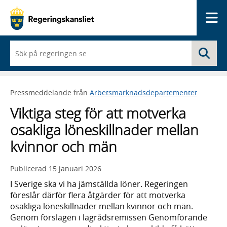
Me
När
Sö
du
börjar
skriva
så
Pressmeddelande från
Arbetsmarknadsdepartementet
framträder
en
Viktiga steg för att motverka
lista
med
osakliga löneskillnader mellan
sökförslag
kvinnor och män
Publicerad
15 januari 2026
I Sverige ska vi ha jämställda löner. Regeringen
föreslår därför flera åtgärder för att motverka
osakliga löneskillnader mellan kvinnor och män.
Genom förslagen i lagrådsremissen Genomförande