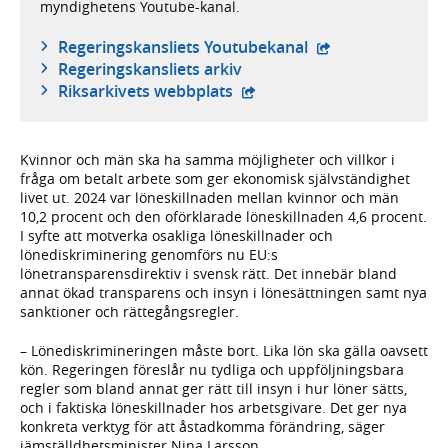
myndighetens Youtube-kanal.
- extern webbplat
Regeringskansliets Youtubekanal
Regeringskansliets arkiv
- extern webbplats,
Riksarkivets webbplats
Kvinnor och män ska ha samma möjligheter och villkor i
fråga om betalt arbete som ger ekonomisk självständighet
livet ut. 2024 var löneskillnaden mellan kvinnor och män
10,2 procent och den oförklarade löneskillnaden 4,6 procent.
I syfte att motverka osakliga löneskillnader och
lönediskriminering genomförs nu EU:s
lönetransparensdirektiv i svensk rätt. Det innebär bland
annat ökad transparens och insyn i lönesättningen samt nya
sanktioner och rättegångsregler.
– Lönediskrimineringen måste bort. Lika lön ska gälla oavsett
kön. Regeringen föreslår nu tydliga och uppföljningsbara
regler som bland annat ger rätt till insyn i hur löner sätts,
och i faktiska löneskillnader hos arbetsgivare. Det ger nya
konkreta verktyg för att åstadkomma förändring, säger
jämställdhetsminister Nina Larsson.