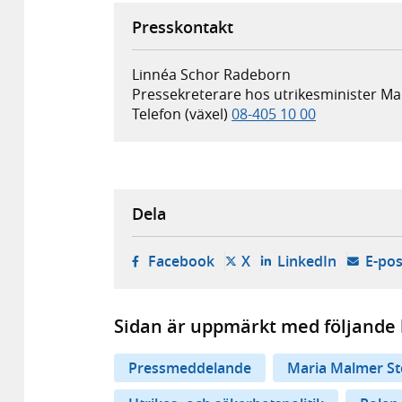
Presskontakt
Linnéa Schor Radeborn
Pressekreterare hos utrikesminister M
Telefon (växel)
08-405 10 00
Dela
- öppnas i ny flik, extern w
- öppnas i ny flik, ext
- öppnas i
Facebook
X
LinkedIn
E-pos
Sidan är uppmärkt med följande 
Pressmeddelande
Maria Malmer St