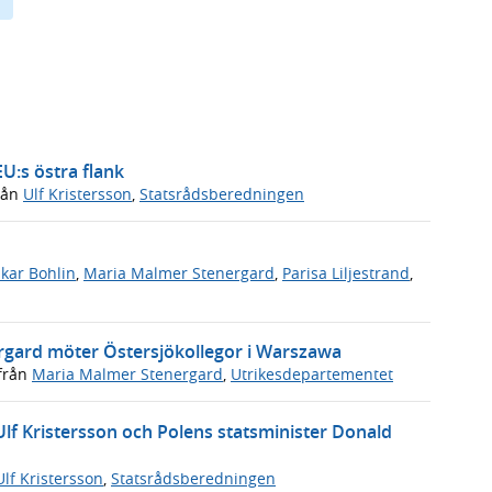
U:s östra flank
rån
Ulf Kristersson
,
Statsrådsberedningen
kar Bohlin
,
Maria Malmer Stenergard
,
Parisa Liljestrand
,
rgard möter Östersjökollegor i Warszawa
från
Maria Malmer Stenergard
,
Utrikesdepartementet
lf Kristersson och Polens statsminister Donald
Ulf Kristersson
,
Statsrådsberedningen