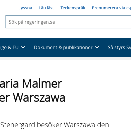
Lyssna
Lättläst
Teckenspråk
Prenumerera via e-
När
du
börjar
skriva
så
rige & EU
Dokument & publikationer
Så styrs S
framträder
en
lista
med
sökförslag
Maria Malmer
ker Warszawa
r Stenergard besöker Warszawa den