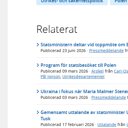
Utrikes- och säkerhetspolitik
Polen
Relaterat
Statsministern deltar vid toppmöte om E
Publicerad
23 juni 2026
·
Pressmeddelande
f
Program för statsbesöket till Polen
Publicerad
09 mars 2026
·
Artikel
från
Carl-Os
Pål Jonson
,
Utrikesdepartementet
Ukraina i fokus när Maria Malmer Stene
Publicerad
03 mars 2026
·
Pressmeddelande
Gemensamt uttalande av statsminister U
Tusk
Publicerad
17 februari 2026
·
Uttalande
från