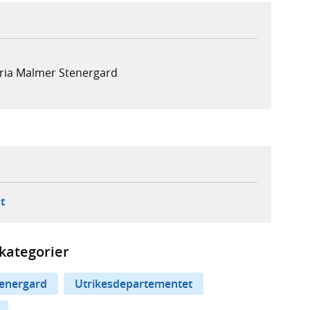
aria Malmer Stenergard
ebbplats,
ern webbplats,
 ny flik, extern webbplats,
- öppnar din e-postklient,
t
kategorier
energard
Utrikesdepartementet