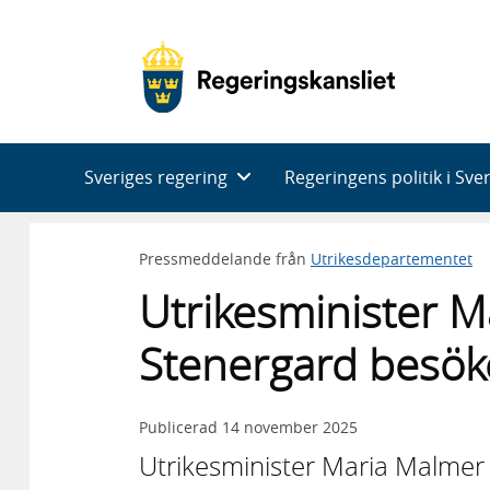
Huvudnavigering
Sveriges regering
Regeringens politik i Sve
Pressmeddelande från
Utrikesdepartementet
Utrikesminister 
Stenergard besö
Publicerad
14 november 2025
Utrikesminister Maria Malme