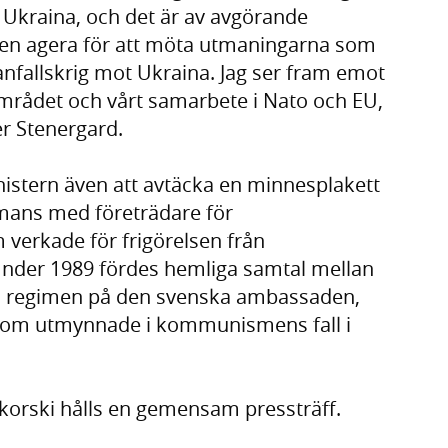
ll Ukraina, och det är av avgörande
len agera för att möta utmaningarna som
fallskrig mot Ukraina. Jag ser fram emot
området och vårt samarbete i Nato och EU,
r Stenergard.
stern även att avtäcka en minnesplakett
mmans med företrädare för
 verkade för frigörelsen från
nder 1989 fördes hemliga samtal mellan
a regimen på den svenska ambassaden,
ss som utmynnade i kommunismens fall i
ikorski hålls en gemensam pressträff.