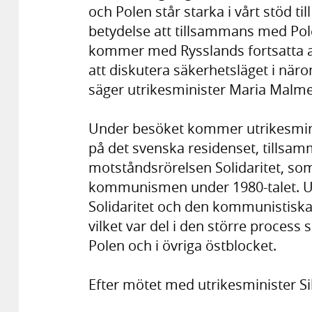
och Polen står starka i vårt stöd ti
betydelse att tillsammans med Po
kommer med Rysslands fortsatta an
att diskutera säkerhetsläget i när
säger utrikesminister Maria Malme
Under besöket kommer utrikesmini
på det svenska residenset, tillsa
motståndsrörelsen Solidaritet, som
kommunismen under 1980-talet. U
Solidaritet och den kommunistisk
vilket var del i den större proce
Polen och i övriga östblocket.
Efter mötet med utrikesminister S