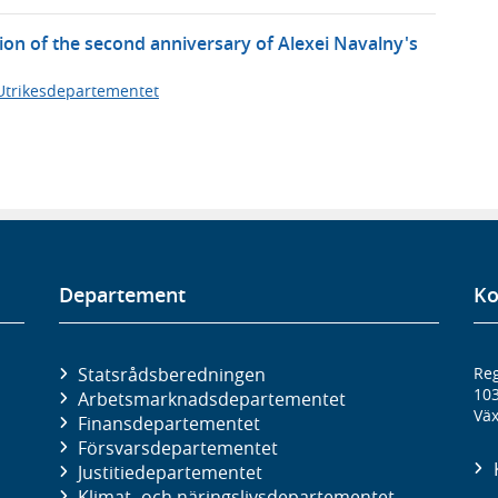
ion of the second anniversary of Alexei Navalny's
Utrikesdepartementet
Departement
Ko
Statsrådsberedningen
Reg
10
Arbetsmarknads­departementet
Väx
Finans­departementet
Försvars­departementet
Justitie­departementet
Klimat- och näringslivs­departementet