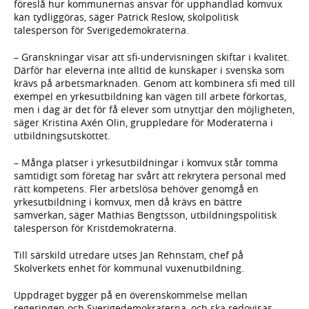
föreslå hur kommunernas ansvar för upphandlad komvux
kan tydliggöras, säger Patrick Reslow, skolpolitisk
talesperson för Sverigedemokraterna.
– Granskningar visar att sfi-undervisningen skiftar i kvalitet.
Därför har eleverna inte alltid de kunskaper i svenska som
krävs på arbetsmarknaden. Genom att kombinera sfi med till
exempel en yrkesutbildning kan vägen till arbete förkortas,
men i dag är det för få elever som utnyttjar den möjligheten,
säger Kristina Axén Olin, gruppledare för Moderaterna i
utbildningsutskottet.
– Många platser i yrkesutbildningar i komvux står tomma
samtidigt som företag har svårt att rekrytera personal med
rätt kompetens. Fler arbetslösa behöver genomgå en
yrkesutbildning i komvux, men då krävs en bättre
samverkan, säger Mathias Bengtsson, utbildningspolitisk
talesperson för Kristdemokraterna.
Till särskild utredare utses Jan Rehnstam, chef på
Skolverkets enhet för kommunal vuxenutbildning.
Uppdraget bygger på en överenskommelse mellan
regeringen och Sverigedemokraterna, och ska redovisas