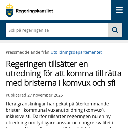
Me
När
Sö
du
börjar
skriva
så
Pressmeddelande från
Utbildningsdepartementet
framträder
en
Regeringen tillsätter en
lista
med
utredning för att komma till rätta
sökförslag
med bristerna i komvux och sfi
Publicerad
27 november 2025
Flera granskningar har pekat på återkommande
brister i kommunal vuxenutbildning (komvux),
inklusive sfi. Därför tillsätter regeringen nu en ny
utredning om tydligare ansvar och högre kvalitet i