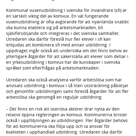
Kommunal vuxenutbildning i svenska för invandrare (sfi) är
en särskilt viktig del av komvux. En väl fungerande
vuxenutbildning är ofta avgörande för att nyanlända snabbt
ska kunna etablera sig på arbetsmarknaden, bli
självförsörjande och integreras i det svenska samhället.
Utredaren ska därför föreslå hur fler elever i sfi kan
erbjudas att kombinera sfi med annan utbildning. I
uppdraget ingår också att undersöka om det finns behov av
ytterligare åtgärder för att säkerställa att elever som deltar i
en yrkesutbildning i komvux har de kunskaper i svenska
språket som efterfrågas på arbetsmarknaden.
Utredaren ska också analysera varför arbetslösa som har
anvisats utbildning i komvux i så liten utsträckning påbörjar
och genomför utbildningen samt föreslå åtgärder för att fler
arbetslösa ska genomgå en reguljär utbildning.
– Det finns en risk att oseriösa aktörer drar nytta av den
relativt öppna regleringen av komvux. Kommunerna brister
också i uppföljningen av utbildningen. Fler åtgärder behövs
för att kommunerna ska följa upp och ta ansvar för
kvaliteten i upphandlad utbildning. Utredaren ska därför