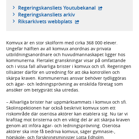
- extern webbplat
Regeringskansliets Youtubekanal
Regeringskansliets arkiv
- extern webbplats,
Riksarkivets webbplats
Komvux är en stor skolform med cirka 368 000 elever.
Ungefär hälften av all komvux anordnas av privata
utbildningsanordnare och huvudmannaskapet ligger hos
kommunerna. Flertalet granskningar visar på omfattande
och i vissa fall allvarliga brister i komvux och sfi. Regeringen
tillsätter därför en utredning för att öka kontrollen och
skärpa kraven. Kommunernas ansvar behöver tydliggöras
och ägar- och ledningsprövning av enskilda företag som
ansöker om betygsrätt ska utredas.
– Allvarliga brister har uppmärksammats i komvux och sfi.
Skolinspektionen har också beskrivit komvux som ett
riskområde där oseriösa aktörer kan etablera sig. Nu tar vi
krafttag mot bristerna och en viktig del är att skärpa kraven
genom att införa ägar- och ledningsprövning. Oseriösa
aktörer ska inte få bedriva komvux, säger gymnasie-,
högskole- och forskningsminister Lotta Edholm.