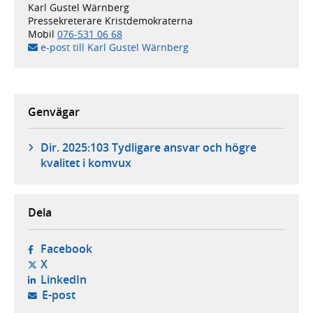
Karl Gustel Wärnberg
Pressekreterare Kristdemokraterna
Mobil
076-531 06 68
e-post till Karl Gustel Wärnberg
Genvägar
Dir. 2025:103 Tydligare ansvar och högre
kvalitet i komvux
Dela
- öppnas i ny flik, extern webbplats,
Facebook
- öppnas i ny flik, extern webbplats,
X
- öppnas i ny flik, extern webbplats,
LinkedIn
- öppnar din e-postklient,
E-post