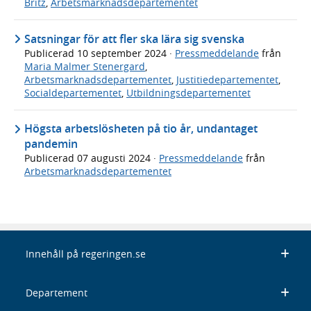
Britz
,
Arbetsmarknadsdepartementet
Satsningar för att fler ska lära sig svenska
Publicerad
10 september 2024
·
Pressmeddelande
från
Maria Malmer Stenergard
,
Arbetsmarknadsdepartementet
,
Justitiedepartementet
,
Socialdepartementet
,
Utbildningsdepartementet
Högsta arbetslösheten på tio år, undantaget
pandemin
Publicerad
07 augusti 2024
·
Pressmeddelande
från
Arbetsmarknadsdepartementet
Innehåll på regeringen.se
Departement