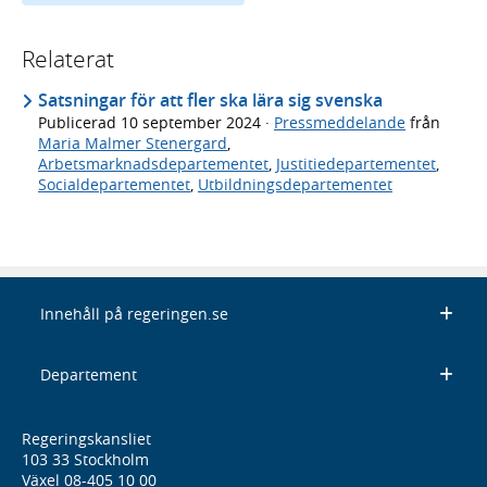
Relaterat
Satsningar för att fler ska lära sig svenska
Publicerad
10 september 2024
·
Pressmeddelande
från
Maria Malmer Stenergard
,
Arbetsmarknadsdepartementet
,
Justitiedepartementet
,
Socialdepartementet
,
Utbildningsdepartementet
Innehåll på regeringen.se
Departement
Regeringskansliet
103 33 Stockholm
Växel 08-405 10 00