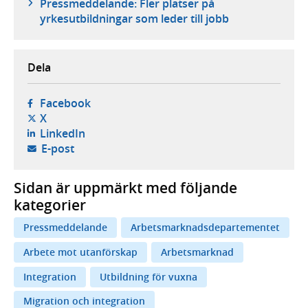
Pressmeddelande: Fler platser på
yrkesutbildningar som leder till jobb
Dela
- öppnas i ny flik, extern webbplats,
Facebook
- öppnas i ny flik, extern webbplats,
X
- öppnas i ny flik, extern webbplats,
LinkedIn
- öppnar din e-postklient,
E-post
Sidan är uppmärkt med följande
kategorier
Pressmeddelande
Arbetsmarknadsdepartementet
Arbete mot utanförskap
Arbetsmarknad
Integration
Utbildning för vuxna
Migration och integration