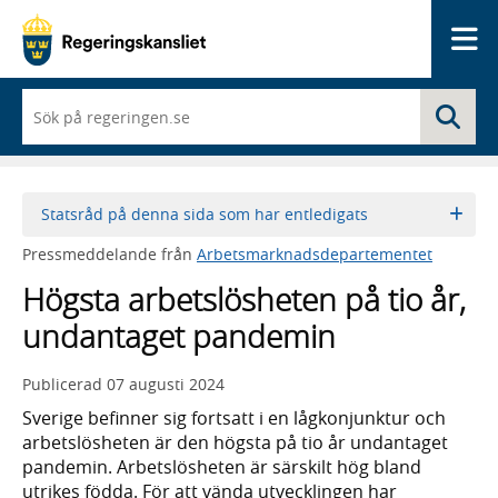
Me
När
Sö
du
börjar
skriva
så
framträder
Statsråd på denna sida som har entledigats
en
lista
Pressmeddelande från
Arbetsmarknadsdepartementet
med
sökförslag
Högsta arbetslösheten på tio år,
undantaget pandemin
Publicerad
07 augusti 2024
Sverige befinner sig fortsatt i en lågkonjunktur och
arbetslösheten är den högsta på tio år undantaget
pandemin. Arbetslösheten är särskilt hög bland
utrikes födda. För att vända utvecklingen har