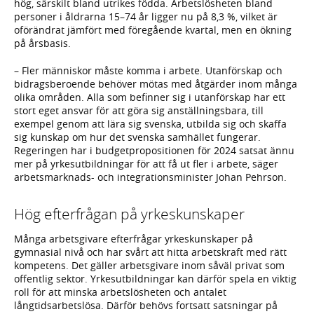
hög, särskilt bland utrikes födda. Arbetslösheten bland
personer i åldrarna 15–74 år ligger nu på 8,3 %, vilket är
oförändrat jämfört med föregående kvartal, men en ökning
på årsbasis.
– Fler människor måste komma i arbete. Utanförskap och
bidragsberoende behöver mötas med åtgärder inom många
olika områden. Alla som befinner sig i utanförskap har ett
stort eget ansvar för att göra sig anställningsbara, till
exempel genom att lära sig svenska, utbilda sig och skaffa
sig kunskap om hur det svenska samhället fungerar.
Regeringen har i budgetpropositionen för 2024 satsat ännu
mer på yrkesutbildningar för att få ut fler i arbete, säger
arbetsmarknads- och integrationsminister Johan Pehrson.
Hög efterfrågan på yrkeskunskaper
Många arbetsgivare efterfrågar yrkeskunskaper på
gymnasial nivå och har svårt att hitta arbetskraft med rätt
kompetens. Det gäller arbetsgivare inom såväl privat som
offentlig sektor. Yrkesutbildningar kan därför spela en viktig
roll för att minska arbetslösheten och antalet
långtidsarbetslösa. Därför behövs fortsatt satsningar på