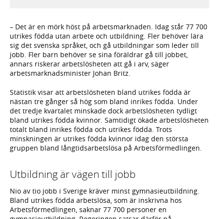
– Det är en mörk höst på arbetsmarknaden. Idag står 77 700
utrikes födda utan arbete och utbildning. Fler behöver lära
sig det svenska språket, och gå utbildningar som leder till
jobb. Fler barn behöver se sina föräldrar gå till jobbet,
annars riskerar arbetslösheten att gå i arv, säger
arbetsmarknadsminister Johan Britz.
Statistik visar att arbetslösheten bland utrikes födda är
nästan tre gånger så hög som bland inrikes födda. Under
det tredje kvartalet minskade dock arbetslösheten tydligt
bland utrikes födda kvinnor. Samtidigt ökade arbetslösheten
totalt bland inrikes födda och utrikes födda. Trots
minskningen är utrikes födda kvinnor idag den största
gruppen bland långtidsarbetslösa på Arbetsförmedlingen.
Utbildning är vägen till jobb
Nio av tio jobb i Sverige kräver minst gymnasieutbildning.
Bland utrikes födda arbetslösa, som är inskrivna hos
Arbetsförmedlingen, saknar 77 700 personer en
gymnasieutbildning. Regeringen satsar därför på