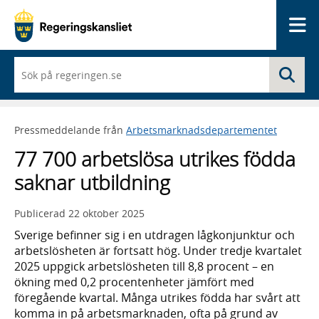
Me
När
Sö
du
börjar
skriva
så
Pressmeddelande från
Arbetsmarknadsdepartementet
framträder
en
77 700 arbetslösa utrikes födda
lista
med
saknar utbildning
sökförslag
Publicerad
22 oktober 2025
Sverige befinner sig i en utdragen lågkonjunktur och
arbetslösheten är fortsatt hög. Under tredje kvartalet
2025 uppgick arbetslösheten till 8,8 procent – en
ökning med 0,2 procentenheter jämfört med
föregående kvartal. Många utrikes födda har svårt att
komma in på arbetsmarknaden, ofta på grund av