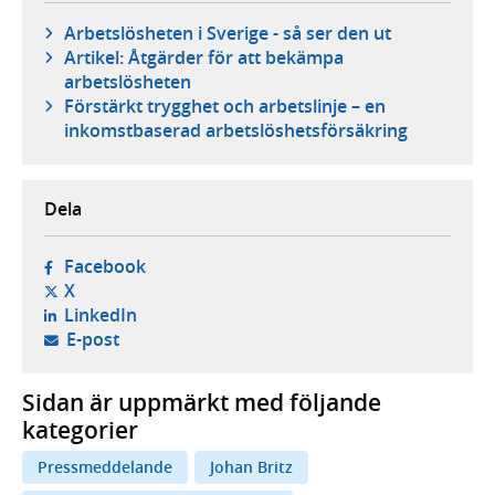
Arbetslösheten i Sverige - så ser den ut
Artikel: Åtgärder för att bekämpa
arbetslösheten
Förstärkt trygghet och arbetslinje – en
inkomstbaserad arbetslöshetsförsäkring
Dela
- öppnas i ny flik, extern webbplats,
Facebook
- öppnas i ny flik, extern webbplats,
X
- öppnas i ny flik, extern webbplats,
LinkedIn
- öppnar din e-postklient,
E-post
Sidan är uppmärkt med följande
kategorier
Pressmeddelande
Johan Britz