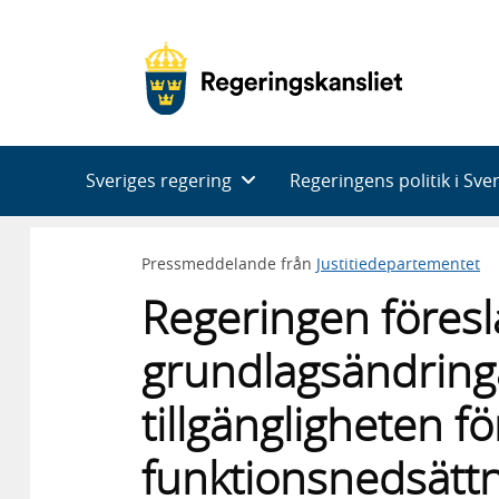
Huvudnavigering
Sveriges regering
Regeringens politik i Sve
Pressmeddelande från
Justitiedepartementet
Regeringen föresl
grundlagsändringa
tillgängligheten 
funktionsnedsätt