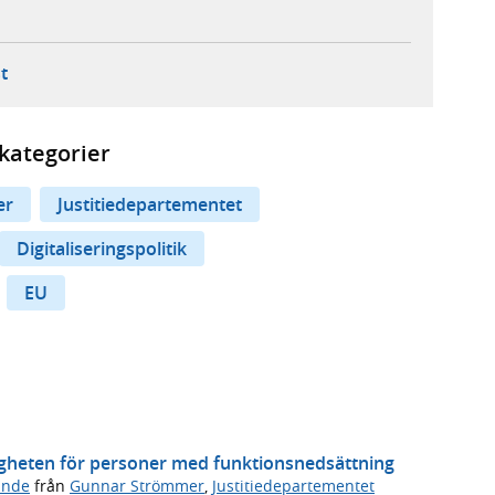
ebbplats,
ern webbplats,
 ny flik, extern webbplats,
- öppnar din e-postklient,
t
kategorier
er
Justitiedepartementet
Digitaliseringspolitik
EU
ligheten för personer med funktionsnedsättning
ande
från
Gunnar Strömmer
,
Justitiedepartementet