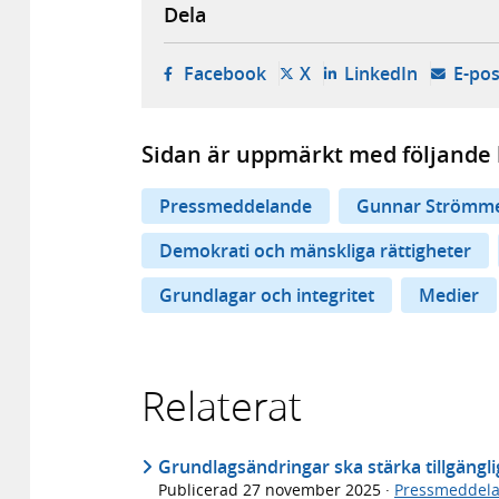
Dela
- öppnas i ny flik, extern w
- öppnas i ny flik, ext
- öppnas i
Facebook
X
LinkedIn
E-pos
Sidan är uppmärkt med följande 
Pressmeddelande
Gunnar Strömm
Demokrati och mänskliga rättigheter
Grundlagar och integritet
Medier
Relaterat
Grundlagsändringar ska stärka tillgäng
Publicerad
27 november 2025
·
Pressmeddel