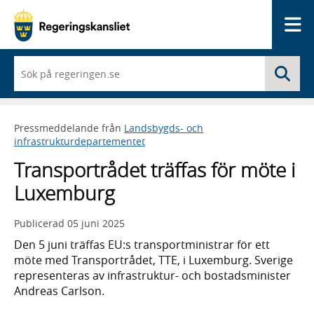
Me
När
Sö
du
börjar
skriva
så
Pressmeddelande från
Landsbygds- och
framträder
infrastrukturdepartementet
en
lista
Transportrådet träffas för möte i
med
sökförslag
Luxemburg
Publicerad
05 juni 2025
Den 5 juni träffas EU:s transportministrar för ett
möte med Transportrådet, TTE, i Luxemburg. Sverige
representeras av infrastruktur- och bostadsminister
Andreas Carlson.