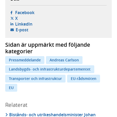
- öppnas i ny flik, extern webbplats,
Facebook
- öppnas i ny flik, extern webbplats,
X
- öppnas i ny flik, extern webbplats,
LinkedIn
- öppnar din e-postklient,
E-post
Sidan är uppmärkt med följande
kategorier
Pressmeddelande
Andreas Carlson
Landsbygds- och infrastrukturdepartementet
Transporter och infrastruktur
EU-rådsmöten
EU
Relaterat
Bistånds- och utrikeshandelsminister Johan