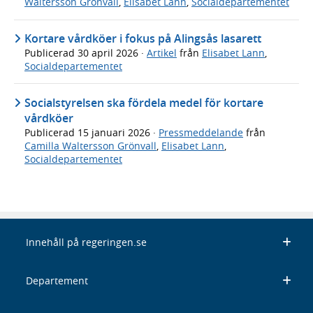
Waltersson Grönvall
,
Elisabet Lann
,
Socialdepartementet
Kortare vårdköer i fokus på Alingsås lasarett
Publicerad
30 april 2026
·
Artikel
från
Elisabet Lann
,
Socialdepartementet
Socialstyrelsen ska fördela medel för kortare
vårdköer
Publicerad
15 januari 2026
·
Pressmeddelande
från
Camilla Waltersson Grönvall
,
Elisabet Lann
,
Socialdepartementet
Innehåll på regeringen.se
Departement