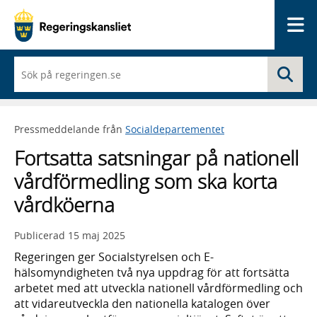
Me
När
Sö
du
börjar
skriva
så
Pressmeddelande från
Socialdepartementet
framträder
en
Fortsatta satsningar på nationell
lista
med
vårdförmedling som ska korta
sökförslag
vårdköerna
Publicerad
15 maj 2025
Regeringen ger Socialstyrelsen och E-
hälsomyndigheten två nya uppdrag för att fortsätta
arbetet med att utveckla nationell vårdförmedling och
att vidareutveckla den nationella katalogen över