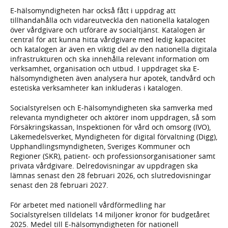
E-hälsomyndigheten har också fått i uppdrag att
tillhandahålla och vidareutveckla den nationella katalogen
över vårdgivare och utförare av socialtjänst. Katalogen är
central för att kunna hitta vårdgivare med ledig kapacitet
och katalogen är även en viktig del av den nationella digitala
infrastrukturen och ska innehålla relevant information om
verksamhet, organisation och utbud. I uppdraget ska E-
hälsomyndigheten även analysera hur apotek, tandvård och
estetiska verksamheter kan inkluderas i katalogen.
Socialstyrelsen och E-hälsomyndigheten ska samverka med
relevanta myndigheter och aktörer inom uppdragen, så som
Försäkringskassan, Inspektionen för vård och omsorg (IVO),
Läkemedelsverket, Myndigheten för digital förvaltning (Digg),
Upphandlingsmyndigheten, Sveriges Kommuner och
Regioner (SKR), patient- och professionsorganisationer samt
privata vårdgivare. Delredovisningar av uppdragen ska
lämnas senast den 28 februari 2026, och slutredovisningar
senast den 28 februari 2027.
För arbetet med nationell vårdförmedling har
Socialstyrelsen tilldelats 14 miljoner kronor för budgetåret
2025. Medel till E-hälsomyndigheten för nationell