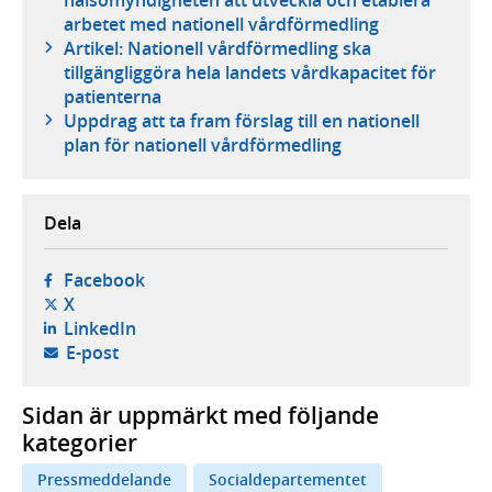
arbetet med nationell vårdförmedling
Artikel: Nationell vårdförmedling ska
tillgängliggöra hela landets vårdkapacitet för
patienterna
Uppdrag att ta fram förslag till en nationell
plan för nationell vårdförmedling
Dela
- öppnas i ny flik, extern webbplats,
Facebook
- öppnas i ny flik, extern webbplats,
X
- öppnas i ny flik, extern webbplats,
LinkedIn
- öppnar din e-postklient,
E-post
Sidan är uppmärkt med följande
kategorier
Pressmeddelande
Socialdepartementet