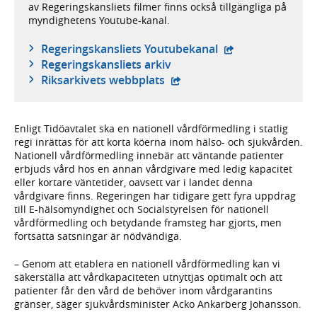
av Regeringskansliets filmer finns också tillgängliga på
myndighetens Youtube-kanal.
- extern webbplat
Regeringskansliets Youtubekanal
Regeringskansliets arkiv
- extern webbplats,
Riksarkivets webbplats
Enligt Tidöavtalet ska en nationell vårdförmedling i statlig
regi inrättas för att korta köerna inom hälso- och sjukvården.
Nationell vårdförmedling innebär att väntande patienter
erbjuds vård hos en annan vårdgivare med ledig kapacitet
eller kortare väntetider, oavsett var i landet denna
vårdgivare finns. Regeringen har tidigare gett fyra uppdrag
till E-hälsomyndighet och Socialstyrelsen för nationell
vårdförmedling och betydande framsteg har gjorts, men
fortsatta satsningar är nödvändiga.
– Genom att etablera en nationell vårdförmedling kan vi
säkerställa att vårdkapaciteten utnyttjas optimalt och att
patienter får den vård de behöver inom vårdgarantins
gränser, säger sjukvårdsminister Acko Ankarberg Johansson.