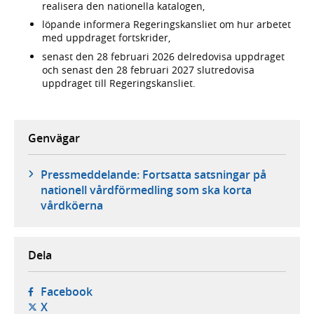
realisera den nationella katalogen,
löpande informera Regeringskansliet om hur arbetet
med uppdraget fortskrider,
senast den 28 februari 2026 delredovisa uppdraget
och senast den 28 februari 2027 slutredovisa
uppdraget till Regeringskansliet.
Genvägar
Pressmeddelande: Fortsatta satsningar på
nationell vårdförmedling som ska korta
vårdköerna
Dela
- öppnas i ny flik, extern webbplats,
Facebook
- öppnas i ny flik, extern webbplats,
X