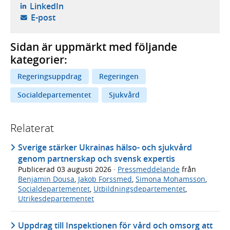
- öppnas i ny flik, extern webbplats,
LinkedIn
- öppnar din e-postklient,
E-post
Sidan är uppmärkt med följande
kategorier:
Regeringsuppdrag
Regeringen
Socialdepartementet
Sjukvård
Relaterat
Sverige stärker Ukrainas hälso- och sjukvård
genom partnerskap och svensk expertis
Publicerad
03 augusti 2026
·
Pressmeddelande
från
Benjamin Dousa
,
Jakob Forssmed
,
Simona Mohamsson
,
Socialdepartementet
,
Utbildningsdepartementet
,
Utrikesdepartementet
Uppdrag till Inspektionen för vård och omsorg att