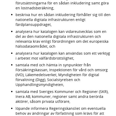
förutsättningarna för en sådan inkludering samt göra
en lostnadsberäkning,
beskriva hur en sådan inkludering förhåller sig till den
nationella digitala infrastrukturen enligt
färdplansuppdraget,
analysera hur katalogen kan vidareutvecklas som en
del av den nationella digitala infrastrukturen och
relevanta krav enligt förordningen om det europeiska
hälsodataområdet, och
analysera hur katalogen kan användas som ett verktyg
i arbetet mot välfärdsbrottslighet,
samtala med och hämta in synpunkter från
Försäkringskassan, Inspektionen för vård och omsorg
(IVO), Läkemedelsverket, Myndigheten för digital
förvaltning (Digg), Socialstyrelsen och
Upphandlingsmyndigheten,
samtala med Sveriges Kommuner och Regioner (SKR),
Inera AB, kommuner, regioner samt andra berörda
aktörer, såsom privata utförare,
löpande informera Regeringskansliet om eventuella
behov av ändringar av författning som krävs för att