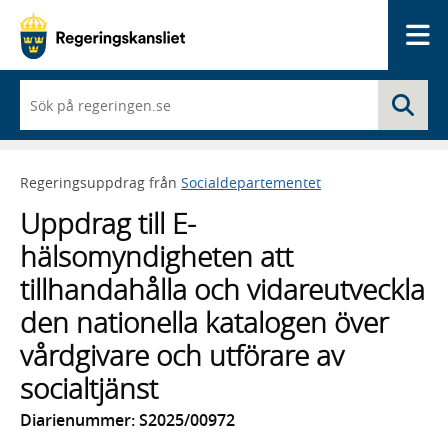
Me
När
Sö
du
börjar
skriva
så
Regeringsuppdrag från
Socialdepartementet
framträder
en
Uppdrag till E-
lista
med
hälsomyndigheten att
sökförslag
tillhandahålla och vidareutveckla
den nationella katalogen över
vårdgivare och utförare av
socialtjänst
Diarienummer: S2025/00972