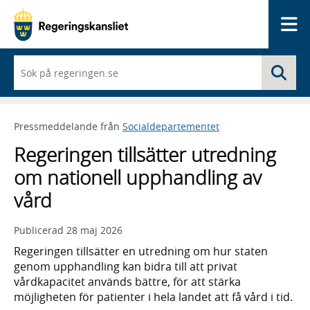
Me
När
Sö
du
börjar
skriva
så
Pressmeddelande från
Socialdepartementet
framträder
en
Regeringen tillsätter utredning
lista
med
om nationell upphandling av
sökförslag
vård
Publicerad
28 maj 2026
Regeringen tillsätter en utredning om hur staten
genom upphandling kan bidra till att privat
vårdkapacitet används bättre, för att stärka
möjligheten för patienter i hela landet att få vård i tid.