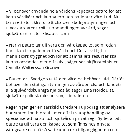
– Vi behöver använda hela vårdens kapacitet bättre för att
korta vårdköer och kunna erbjuda patienter vård i tid. Nu
tar vi ett stort kliv för att öka den statliga styrningen och
utveckla statens roll i upphandlingen av vård, säger
sjukvårdsminister Elisabet Lann.
– När vi bättre tar till vara den vårdkapacitet som redan
finns kan fler patienter få vård i tid. Det är viktigt för
människors trygghet och för att samhällets resurser ska
kunna användas mer effektivt, säger socialtjänstminister
Camilla Waltersson Grönvall.
– Patienter i Sverige ska få den vård de behöver i tid. Därför
behöver den statliga styrningen av vården öka och landets
alla sjukvårdskunniga hjälpas åt, säger Lina Nordquist,
sjukvårdspolitisk talesperson, Liberalerna.
Regeringen ger en särskild utredare i uppdrag att analysera
hur staten kan bidra till mer effektiv upphandling av
specialiserad hälso- och sjukvård i privat regi. Syftet är att
bättre ta till vara den kapacitet som finns hos privata
vårdgivare och på så sätt kunna öka tillgängligheten och