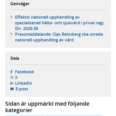
Genvägar
Effektiv nationell upphandling av
specialiserad hälso- och sjukvård i privat regi,
Dir. 2026:38
Pressmeddelande: Clas Rehnberg ska utreda
nationell upphandling av vård
Dela
- öppnas i ny flik, extern webbplats,
Facebook
- öppnas i ny flik, extern webbplats,
X
- öppnas i ny flik, extern webbplats,
LinkedIn
- öppnar din e-postklient,
E-post
Sidan är uppmärkt med följande
kategorier