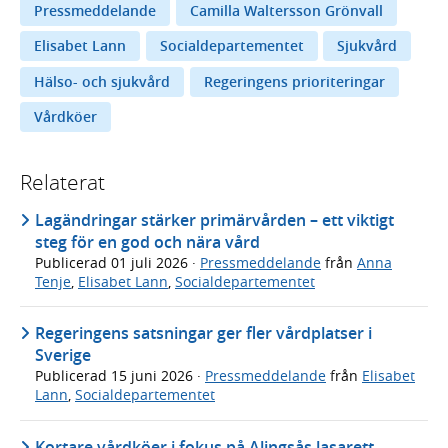
Pressmeddelande
Camilla Waltersson Grönvall
Elisabet Lann
Socialdepartementet
Sjukvård
Hälso- och sjukvård
Regeringens prioriteringar
Vårdköer
Relaterat
Lagändringar stärker primärvården – ett viktigt
steg för en god och nära vård
Publicerad
01 juli 2026
·
Pressmeddelande
från
Anna
Tenje
,
Elisabet Lann
,
Socialdepartementet
Regeringens satsningar ger fler vårdplatser i
Sverige
Publicerad
15 juni 2026
·
Pressmeddelande
från
Elisabet
Lann
,
Socialdepartementet
Kortare vårdköer i fokus på Alingsås lasarett