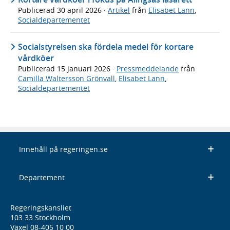
Publicerad
30 april 2026
·
Artikel
från
Elisabet Lann
,
Socialdepartementet
Socialstyrelsen ska fördela medel för kortare
vårdköer
Publicerad
15 januari 2026
·
Pressmeddelande
från
Camilla Waltersson Grönvall
,
Elisabet Lann
,
Socialdepartementet
Innehåll på regeringen.se
Departement
Regeringskansliet
103 33 Stockholm
Växel 08-405 10 00