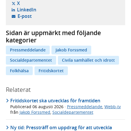
- öppnas i ny flik, extern webbplats,
X
- öppnas i ny flik, extern webbplats,
LinkedIn
- öppnar din e-postklient,
E-post
Sidan är uppmärkt med följande
kategorier
Pressmeddelande
Jakob Forssmed
Socialdepartementet
Civila samhället och idrott
Folkhälsa
Fritidskortet
Relaterat
Fritidskortet ska utvecklas för framtiden
Publicerad
06 augusti 2026
·
Pressmeddelande
,
Webb-tv
från
Jakob Forssmed
,
Socialdepartementet
Ny tid: Pressträff om uppdrag för att utveckla