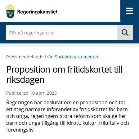
Me
När
Sö
du
börjar
skriva
så
Pressmeddelande från
Socialdepartementet
framträder
en
Proposition om fritidskortet till
lista
med
riksdagen
sökförslag
Publicerad
10 april 2025
Regeringen har beslutat om en proposition och tar
ett steg närmare införandet av fritidskortet för barn
och unga, regeringens stora reform som ska ge fler
barn och unga tillgång till idrott, kultur, friluftsliv och
föreningsliv.