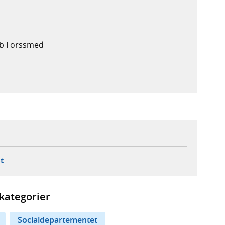
ob Forssmed
ebbplats,
ern webbplats,
 ny flik, extern webbplats,
- öppnar din e-postklient,
t
kategorier
Socialdepartementet