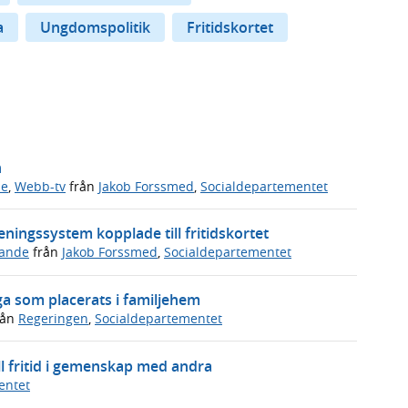
a
Ungdomspolitik
Fritidskortet
n
de
,
Webb-tv
från
Jakob Forssmed
,
Socialdepartementet
eningssystem kopplade till fritidskortet
ande
från
Jakob Forssmed
,
Socialdepartementet
ga som placerats i familjehem
rån
Regeringen
,
Socialdepartementet
ll fritid i gemenskap med andra
entet