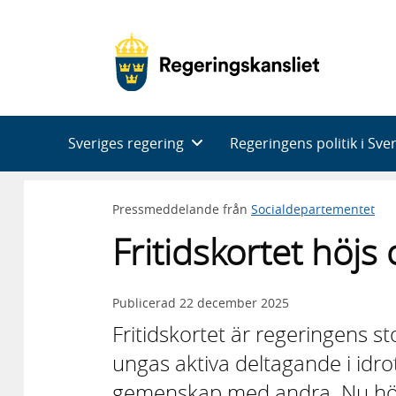
Huvudnavigering
Sveriges regering
Regeringens politik i Sve
Pressmeddelande från
Socialdepartementet
Fritidskortet höjs
Publicerad
22 december 2025
Fritidskortet är regeringens s
ungas aktiva deltagande i idrott,
gemenskap med andra. Nu höj