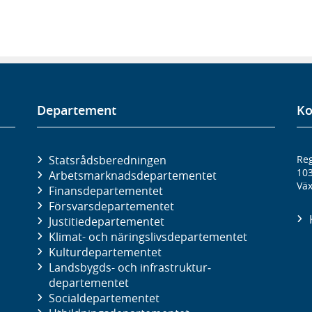
Departement
Ko
Statsrådsberedningen
Reg
10
Arbetsmarknads­departementet
Väx
Finans­departementet
Försvars­departementet
Justitie­departementet
Klimat- och näringslivs­departementet
Kultur­departementet
Landsbygds- och infrastruktur­
departementet
Social­departementet