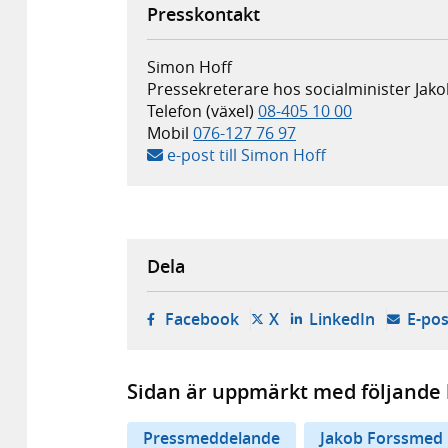
Presskontakt
Simon Hoff
Pressekreterare hos socialminister Jak
Telefon (växel)
08-405 10 00
Mobil
076-127 76 97
e-post till Simon Hoff
Dela
- öppnas i ny flik, extern w
- öppnas i ny flik, ext
- öppnas i
Facebook
X
LinkedIn
E-pos
Sidan är uppmärkt med följande 
Pressmeddelande
Jakob Forssmed