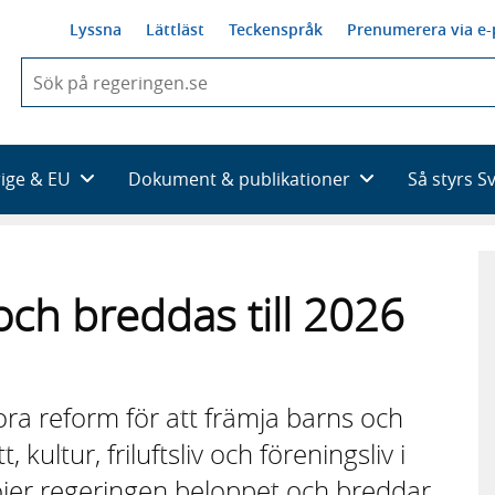
Lyssna
Lättläst
Teckenspråk
Prenumerera via e-
När
du
börjar
skriva
så
rige & EU
Dokument & publikationer
Så styrs S
framträder
en
lista
med
sökförslag
 och breddas till 2026
tora reform för att främja barns och
 kultur, friluftsliv och föreningsliv i
er regeringen beloppet och breddar