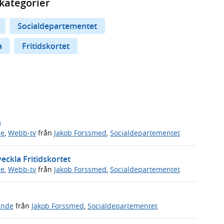
kategorier
Socialdepartementet
a
Fritidskortet
n
de
,
Webb-tv
från
Jakob Forssmed
,
Socialdepartementet
eckla Fritidskortet
de
,
Webb-tv
från
Jakob Forssmed
,
Socialdepartementet
ande
från
Jakob Forssmed
,
Socialdepartementet