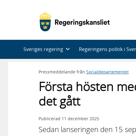
Huvudnavigering
Sveriges regering
Regeringens politik i Sve
Pressmeddelande från
Socialdepartementet
Första hösten med 
det gått
Publicerad
11 december 2025
Sedan lanseringen den 15 se