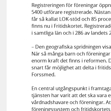
Registreringen för föreningar öpp
5400 utförare registrerade. Nästan
får så kallat LOK-stöd och 85 pro
finns nu i Fritidskortet. Registre
i samtliga län och i 286 av landet
– Den geografiska spridningen visar 
När så många barn och föreningar i
enorm kraft det finns i reformen. 
snart får möjlighet att delta i friti
Forssmed.
En central utgångspunkt i framtagan
tjänsten har varit att det ska vara
vårdnadshavare och föreningar. Att
föreningssystem och fritidskortets d