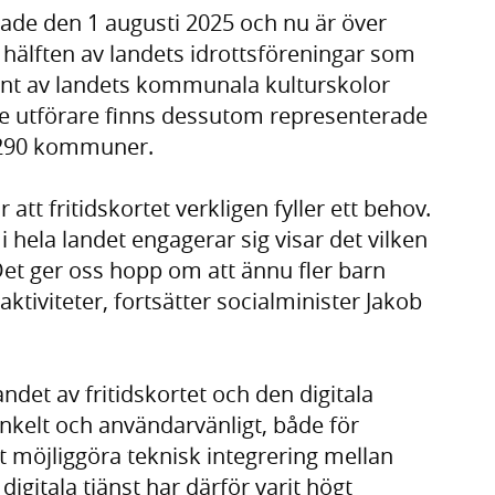
nade den 1 augusti 2025 och nu är över
 hälften av landets idrottsföreningar som
cent av landets kommunala kulturskolor
rade utförare finns dessutom representerade
s 290 kommuner.
att fritidskortet verkligen fyller ett behov.
 hela landet engagerar sig visar det vilken
Det ger oss hopp om att ännu fler barn
dsaktiviteter, fortsätter socialminister Jakob
det av fritidskortet och den digitala
 enkelt och användarvänligt, både för
 möjliggöra teknisk integrering mellan
igitala tjänst har därför varit högt