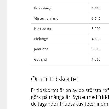
Kronoberg
6 613
Västernorrland
6 545
Norrbotten
5 202
Blekinge
4 183
Jämtland
3 313
Gotland
1 565
Om fritidskortet
Fritidskortet är en av de största r
görs på många år. Syftet med friti
deltagande i fritidsaktiviteter inom 