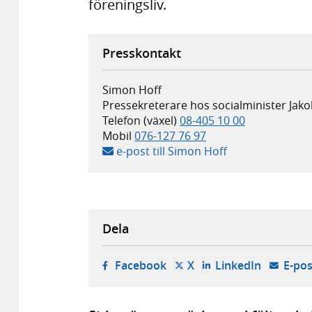
föreningsliv.
Presskontakt
Simon Hoff
Pressekreterare hos socialminister Jak
Telefon (växel)
08-405 10 00
Mobil
076-127 76 97
e-post till Simon Hoff
Dela
- öppnas i ny flik, extern w
- öppnas i ny flik, ext
- öppnas i
Facebook
X
LinkedIn
E-pos