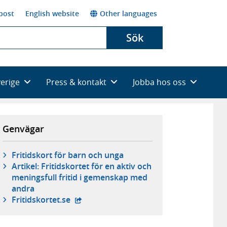
post
English website
Other languages
Sök
verige
Press & kontakt
Jobba hos oss
Genvägar
Fritidskort för barn och unga
Artikel: Fritidskortet för en aktiv och
meningsfull fritid i gemenskap med
andra
- extern webbplats,
Fritidskortet.se