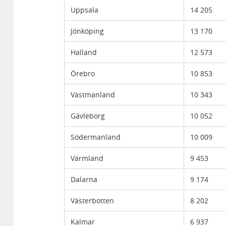
Uppsala
14 205
Jönköping
13 170
Halland
12 573
Örebro
10 853
Västmanland
10 343
Gävleborg
10 052
Södermanland
10 009
Värmland
9 453
Dalarna
9 174
Västerbotten
8 202
Kalmar
6 937