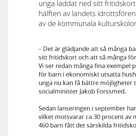
unga laddat ned sitt fritidskor
hälften av landets idrottsför
av de kommunala kulturskolorna 
– Det är glädjande att så många b
sitt fritidskort och att så många fö
Vi ser redan många fina exempel på 
för barn i ekonomiskt utsatta hushål
unga nu kan få bättre möjligheter ti
socialminister Jakob Forssmed.
Sedan lanseringen i september har 
vilket motsvarar ca 30 procent av
460 barn fått det särskilda fritidsko