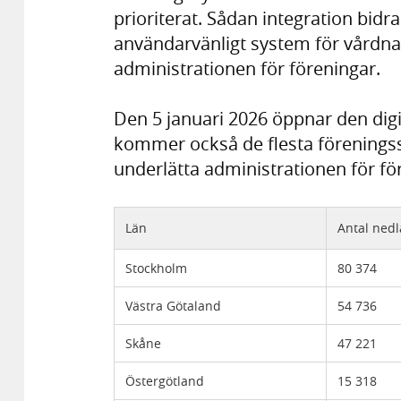
prioriterat. Sådan integration bidrar 
användarvänligt system för vårdna
administrationen för föreningar.
Den 5 januari 2026 öppnar den digit
kommer också de flesta föreningss
underlätta administrationen för fö
Län
Antal nedl
Stockholm
80 374
Västra Götaland
54 736
Skåne
47 221
Östergötland
15 318