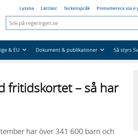
Lyssna
Lättläst
Teckenspråk
Prenumerera via e-
När
du
börjar
skriva
så
rige & EU
Dokument & publikationer
Så styrs S
framträder
en
lista
med
sökförslag
fritidskortet – så har
ptember har över 341 600 barn och