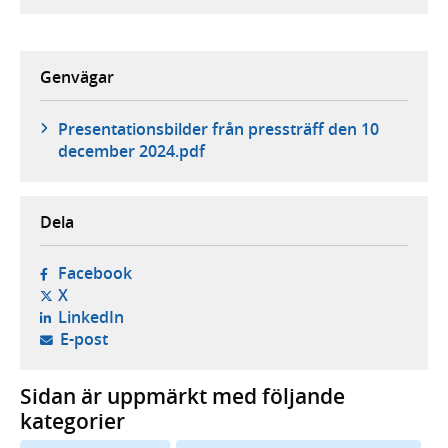
Genvägar
Presentationsbilder från pressträff den 10
december 2024.pdf
Dela
- öppnas i ny flik, extern webbplats,
Facebook
- öppnas i ny flik, extern webbplats,
X
- öppnas i ny flik, extern webbplats,
LinkedIn
- öppnar din e-postklient,
E-post
Sidan är uppmärkt med följande
kategorier