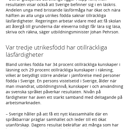
resultaten visar också att Sverige befinner sig i en läskris.
Andelen unga med bristande läsförmåga har ökat och nära
hälften av alla unga utrikes födda saknar tillräckliga
läsfärdigheter. Regeringen arbetar vidare med att få skolan
att återgå till grunderna där eleverna tidigt får lära sig läsa,
skriva och räkna, säger utbildningsminister Johan Pehrson.
Var tredje utrikesfödd har otillräckliga
läsfärdigheter
Bland utrikes födda har 34 procent otillräckliga kunskaper i
läsning och 29 procent otillräckliga kunskaper i räkning,
vilket är betydligt större andelar i jämförelse med personer
födda i Sverige. En persons vistelsetid i Sverige, ålder när
man invandrat, utbildningsnivå, kunskaper i och användning
av svenska språket påverkar resultaten. Nivån på
färdigheter har även ett starkt samband med deltagande på
arbetsmarknaden.
– Sverige håller på att få ett nytt klassamhälle där en
språkbarriär präglar samhället och leder till ett ökat
utanförskap. Dagens resultat bekräftar att många som har