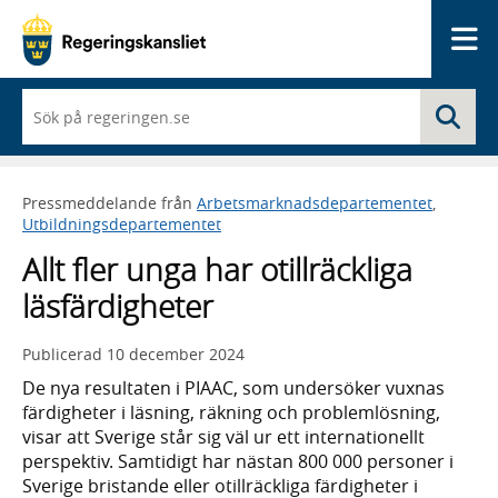
Me
När
Sö
du
börjar
skriva
så
Pressmeddelande från
Arbetsmarknadsdepartementet
,
framträder
Utbildningsdepartementet
en
lista
Allt fler unga har otillräckliga
med
sökförslag
läsfärdigheter
Publicerad
10 december 2024
De nya resultaten i PIAAC, som undersöker vuxnas
färdigheter i läsning, räkning och problemlösning,
visar att Sverige står sig väl ur ett internationellt
perspektiv. Samtidigt har nästan 800 000 personer i
Sverige bristande eller otillräckliga färdigheter i