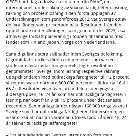
OECD har i dag redovisat resultaten från PIAAC, en
internationell undersökning av vuxnas färdigheter i läsning,
räkning och problemlösning. I den första upplagan av
undersökningen, som genomfördes 2012, var Sverige ett av
de fyra länder som presterade bäst. Resultaten från den
uppföljande undersökningen, som genomfördes 2023, visar
att Sverige fortsatt placerar sig i toppen tillsammans med
länder som Finland, Japan, Norge och Nederländerna.
Samtidigt finns stora skillnader inom Sveriges befolkning.
Lågutbildade, utrikes födda och personer som varken
studerar eller arbetar har generellt lägre resultat än
genomsnittet i Sverige. Inom läsning respektive räkning
uppgick andelen med otillräckliga färdigheter till 12 procent,
vilket motsvarar närmare 800 000 personer i åldrarna 16 till
65 år. Resultaten visar även att andelen i den yngsta
åldersgruppen, 16–24 år, som har otillräckliga färdigheter i
läsning, har ökat från 9 till 15 procent under det senaste
decenniet. Sammanlagt är det nästan 160 000 unga vuxna i
Sverige som har otillräckliga färdigheter. Undersökningen
visar också att nästan varannan utrikes född i åldern 16–24
år saknar tillräckliga läsfärdigheter.
– Det är glädjande att Sverige ligger i topp fem, men