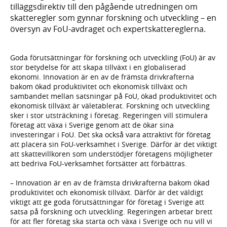
tilläggsdirektiv till den pågående utredningen om
skatteregler som gynnar forskning och utveckling – en
översyn av FoU-avdraget och expertskattereglerna.
Goda förutsättningar för forskning och utveckling (FoU) är av
stor betydelse för att skapa tillväxt i en globaliserad
ekonomi. Innovation är en av de främsta drivkrafterna
bakom ökad produktivitet och ekonomisk tillväxt och
sambandet mellan satsningar på FoU, ökad produktivitet och
ekonomisk tillväxt är väletablerat. Forskning och utveckling
sker i stor utsträckning i företag. Regeringen vill stimulera
företag att växa i Sverige genom att de ökar sina
investeringar i FoU. Det ska också vara attraktivt för företag
att placera sin FoU-verksamhet i Sverige. Därför är det viktigt
att skattevillkoren som understödjer företagens möjligheter
att bedriva FoU-verksamhet fortsätter att förbättras.
– Innovation är en av de främsta drivkrafterna bakom ökad
produktivitet och ekonomisk tillväxt. Därför är det väldigt
viktigt att ge goda förutsättningar för företag i Sverige att
satsa på forskning och utveckling. Regeringen arbetar brett
för att fler företag ska starta och växa i Sverige och nu vill vi