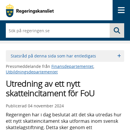
Me
När
Sö
du
börjar
skriva
så
framträder
Statsråd på denna sida som har entledigats
en
lista
Pressmeddelande från
Finansdepartementet
,
med
Utbildningsdepartementet
sökförslag
Utredning av ett nytt
skatteincitament för FoU
Publicerad
04 november 2024
Regeringen har i dag beslutat att det ska utredas hur
ett nytt skatteincitament ska utformas inom svensk
skattelagstiftning. Detta sker genom ett