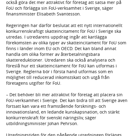
också göra det mer attraktivt för företag att satsa mer på
FoU och förlägga sin FoU-verksamhet i Sverige, säger
finansminister Elisabeth Svantesson.
Regeringen har därför beslutat att ett nytt internationellt
konkurrenskraftigt skatteincitament för FoU i Sverige ska
utredas. I utredarens uppdrag ingår att kartlägga
förekomsten av olika typer av skatteincitament för FoU som
finns i länder inom EU och OECD. Det kan bland annat
handla om olika former av återbetalningsbara
skattereduktioner. Utredaren ska också analysera och
föreslå hur ett skatteincitament för FoU kan utformas i
Sverige. Reglerna bör i första hand utformas som en
möjlighet till reducerad inkomstskatt och utgå från
företagens utgifter för FoU.
– Det behöver bli mer attraktivt för företag att placera sin
FoU-verksamhet i Sverige. Det kan bidra till att Sverige även
fortsatt kan vara ett framstående forsknings- och
innovationsland, en ledande kunskapsnation, och stärkt
konkurrenskraft för svenskt näringsliv, säger
utbildningsminister Johan Pehrson.
Utredningstiden för den pågående utredningen förlängs.