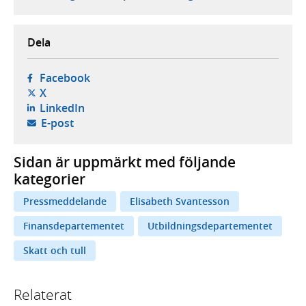
Dela
- öppnas i ny flik, extern webbplats,
Facebook
- öppnas i ny flik, extern webbplats,
X
- öppnas i ny flik, extern webbplats,
LinkedIn
- öppnar din e-postklient,
E-post
Sidan är uppmärkt med följande
kategorier
Pressmeddelande
Elisabeth Svantesson
Finansdepartementet
Utbildningsdepartementet
Skatt och tull
Relaterat