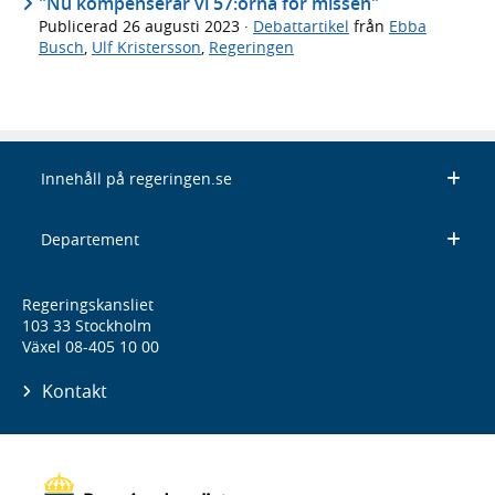
"Nu kompenserar vi 57:orna för missen"
Publicerad
26 augusti 2023
·
Debattartikel
från
Ebba
Busch
,
Ulf Kristersson
,
Regeringen
Innehåll på regeringen.se
Departement
Regeringskansliet
103 33 Stockholm
Växel 08-405 10 00
Kontakt