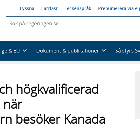
Lyssna
Lättläst
Teckenspråk
Prenumerera via e-
När
du
börjar
skriva
så
rige & EU
Dokument & publikationer
Så styrs S
framträder
en
lista
med
sökförslag
ch högkvalificerad
s när
ern besöker Kanada