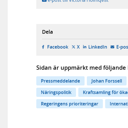
e-post till Victoria Holmqvist
Dela
- öppnas i ny flik, extern w
- öppnas i ny flik, ext
- öppnas i
Facebook
X
LinkedIn
E-pos
Sidan är uppmärkt med följande 
Pressmeddelande
Johan Forssell
Näringspolitik
Kraftsamling för ök
Regeringens prioriteringar
Internat