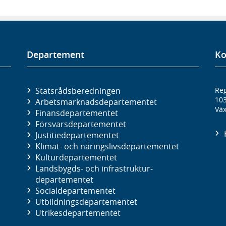
Departement
Ko
Statsrådsberedningen
Reg
10
Arbetsmarknads­departementet
Väx
Finans­departementet
Försvars­departementet
Justitie­departementet
Klimat- och näringslivs­departementet
Kultur­departementet
Landsbygds- och infrastruktur­
departementet
Social­departementet
Utbildnings­departementet
Utrikes­departementet