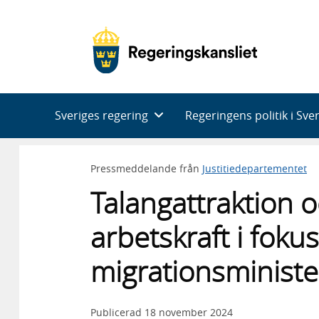
Huvudnavigering
Sveriges regering
Regeringens politik i Sve
Pressmeddelande från
Justitiedepartementet
Talangattraktion o
arbetskraft i foku
migrationsminist
Publicerad
18 november 2024