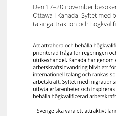
Den 17–20 november besöker m
Ottawa i Kanada. Syftet med b
talangattraktion och högkvalif
Att attrahera och behålla högkvalif
prioriterad fråga för regeringen och
utrikeshandel. Kanada har genom e
arbetskraftsinvandring blivit ett f
internationell talang och rankas s
arbetskraft. Syftet med migrationsm
utbyta erfarenheter och inspireras 
behålla högkvalificerad arbetskraft
– Sverige ska vara ett attraktivt la