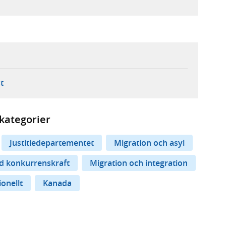
ebbplats,
ern webbplats,
 ny flik, extern webbplats,
- öppnar din e-postklient,
t
kategorier
Justitiedepartementet
Migration och asyl
ad konkurrenskraft
Migration och integration
ionellt
Kanada