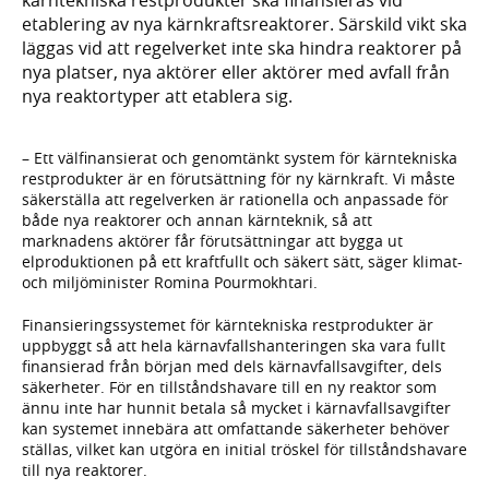
etablering av nya kärnkraftsreaktorer. Särskild vikt ska
läggas vid att regelverket inte ska hindra reaktorer på
nya platser, nya aktörer eller aktörer med avfall från
nya reaktortyper att etablera sig.
– Ett välfinansierat och genomtänkt system för kärntekniska
restprodukter är en förutsättning för ny kärnkraft. Vi måste
säkerställa att regelverken är rationella och anpassade för
både nya reaktorer och annan kärnteknik, så att
marknadens aktörer får förutsättningar att bygga ut
elproduktionen på ett kraftfullt och säkert sätt, säger klimat-
och miljöminister Romina Pourmokhtari.
Finansieringssystemet för kärntekniska restprodukter är
uppbyggt så att hela kärnavfallshanteringen ska vara fullt
finansierad från början med dels kärnavfallsavgifter, dels
säkerheter. För en tillståndshavare till en ny reaktor som
ännu inte har hunnit betala så mycket i kärnavfallsavgifter
kan systemet innebära att omfattande säkerheter behöver
ställas, vilket kan utgöra en initial tröskel för tillståndshavare
till nya reaktorer.