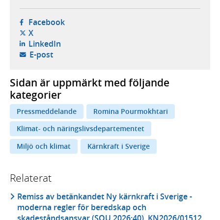
- öppnas i ny flik, extern webbplats,
Facebook
- öppnas i ny flik, extern webbplats,
X
- öppnas i ny flik, extern webbplats,
LinkedIn
- öppnar din e-postklient,
E-post
Sidan är uppmärkt med följande
kategorier
Pressmeddelande
Romina Pourmokhtari
Klimat- och näringslivsdepartementet
Miljö och klimat
Kärnkraft i Sverige
Relaterat
Remiss av betänkandet Ny kärnkraft i Sverige -
moderna regler för beredskap och
skadeståndsansvar (SOU 2026:40), KN2026/01512