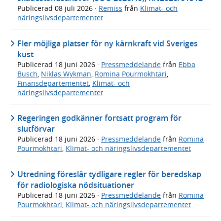
Publicerad
08 juli 2026
·
Remiss
från
Klimat- och
näringslivsdepartementet
Fler möjliga platser för ny kärnkraft vid Sveriges
kust
Publicerad
18 juni 2026
·
Pressmeddelande
från
Ebba
Busch
,
Niklas Wykman
,
Romina Pourmokhtari
,
Finansdepartementet
,
Klimat- och
näringslivsdepartementet
Regeringen godkänner fortsatt program för
slutförvar
Publicerad
18 juni 2026
·
Pressmeddelande
från
Romina
Pourmokhtari
,
Klimat- och näringslivsdepartementet
Utredning föreslår tydligare regler för beredskap
för radiologiska nödsituationer
Publicerad
18 juni 2026
·
Pressmeddelande
från
Romina
Pourmokhtari
,
Klimat- och näringslivsdepartementet