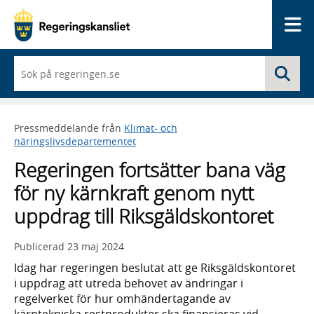
Me
När
Sö
du
börjar
skriva
så
Pressmeddelande från
Klimat- och
framträder
näringslivsdepartementet
en
lista
Regeringen fortsätter bana väg
med
sökförslag
för ny kärnkraft genom nytt
uppdrag till Riksgäldskontoret
Publicerad
23 maj 2024
Idag har regeringen beslutat att ge Riksgäldskontoret
i uppdrag att utreda behovet av ändringar i
regelverket för hur omhändertagande av
kärntekniska restprodukter ska finansieras vid