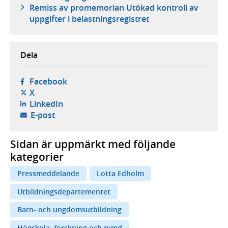
Remiss av promemorian Utökad kontroll av
uppgifter i belastningsregistret
Dela
- öppnas i ny flik, extern webbplats,
Facebook
- öppnas i ny flik, extern webbplats,
X
- öppnas i ny flik, extern webbplats,
LinkedIn
- öppnar din e-postklient,
E-post
Sidan är uppmärkt med följande
kategorier
Pressmeddelande
Lotta Edholm
Utbildningsdepartementet
Barn- och ungdomsutbildning
Högskola, forskning och rymd