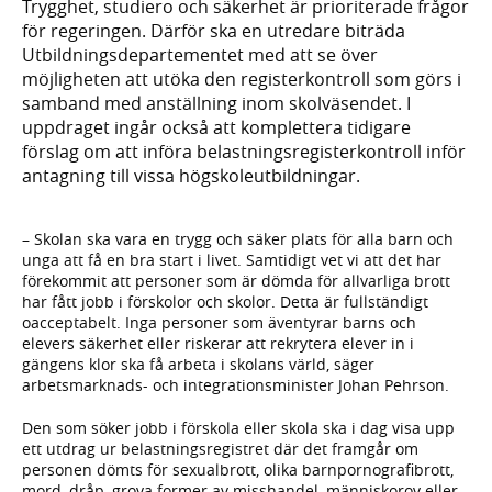
Trygghet, studiero och säkerhet är prioriterade frågor
för regeringen. Därför ska en utredare biträda
Utbildningsdepartementet med att se över
möjligheten att utöka den registerkontroll som görs i
samband med anställning inom skolväsendet. I
uppdraget ingår också att komplettera tidigare
förslag om att införa belastningsregisterkontroll inför
antagning till vissa högskoleutbildningar.
– Skolan ska vara en trygg och säker plats för alla barn och
unga att få en bra start i livet. Samtidigt vet vi att det har
förekommit att personer som är dömda för allvarliga brott
har fått jobb i förskolor och skolor. Detta är fullständigt
oacceptabelt. Inga personer som äventyrar barns och
elevers säkerhet eller riskerar att rekrytera elever in i
gängens klor ska få arbeta i skolans värld, säger
arbetsmarknads- och integrationsminister Johan Pehrson.
Den som söker jobb i förskola eller skola ska i dag visa upp
ett utdrag ur belastningsregistret där det framgår om
personen dömts för sexualbrott, olika barnpornografibrott,
mord, dråp, grova former av misshandel, människorov eller