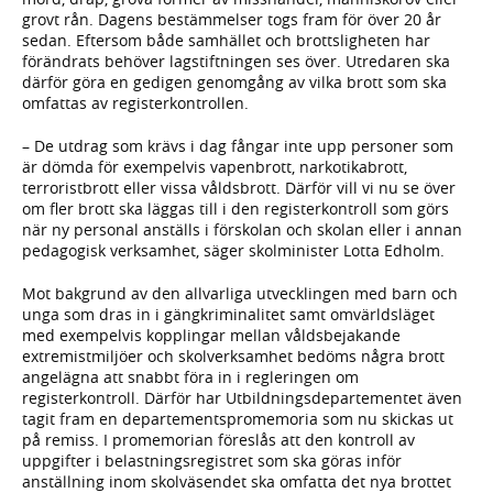
grovt rån. Dagens bestämmelser togs fram för över 20 år
sedan. Eftersom både samhället och brottsligheten har
förändrats behöver lagstiftningen ses över. Utredaren ska
därför göra en gedigen genomgång av vilka brott som ska
omfattas av registerkontrollen.
– De utdrag som krävs i dag fångar inte upp personer som
är dömda för exempelvis vapenbrott, narkotikabrott,
terroristbrott eller vissa våldsbrott. Därför vill vi nu se över
om fler brott ska läggas till i den registerkontroll som görs
när ny personal anställs i förskolan och skolan eller i annan
pedagogisk verksamhet, säger skolminister Lotta Edholm.
Mot bakgrund av den allvarliga utvecklingen med barn och
unga som dras in i gängkriminalitet samt omvärldsläget
med exempelvis kopplingar mellan våldsbejakande
extremistmiljöer och skolverksamhet bedöms några brott
angelägna att snabbt föra in i regleringen om
registerkontroll. Därför har Utbildningsdepartementet även
tagit fram en departementspromemoria som nu skickas ut
på remiss. I promemorian föreslås att den kontroll av
uppgifter i belastningsregistret som ska göras inför
anställning inom skolväsendet ska omfatta det nya brottet