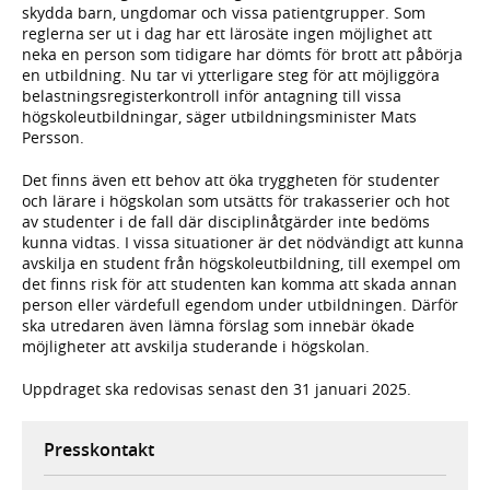
skydda barn, ungdomar och vissa patientgrupper. Som
reglerna ser ut i dag har ett lärosäte ingen möjlighet att
neka en person som tidigare har dömts för brott att påbörja
en utbildning. Nu tar vi ytterligare steg för att möjliggöra
belastningsregisterkontroll inför antagning till vissa
högskoleutbildningar, säger utbildningsminister Mats
Persson.
Det finns även ett behov att öka tryggheten för studenter
och lärare i högskolan som utsätts för trakasserier och hot
av studenter i de fall där disciplinåtgärder inte bedöms
kunna vidtas. I vissa situationer är det nödvändigt att kunna
avskilja en student från högskoleutbildning, till exempel om
det finns risk för att studenten kan komma att skada annan
person eller värdefull egendom under utbildningen. Därför
ska utredaren även lämna förslag som innebär ökade
möjligheter att avskilja studerande i högskolan.
Uppdraget ska redovisas senast den 31 januari 2025.
Presskontakt