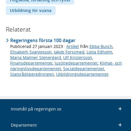
Utbildning för vuxna
Relaterat
Regeringens första 100 dagar
Publicerad
27 januari 2023
·
Artikel
från
Ebba Busch
,
Elisabeth Svantesson
,
Jakob Forssmed
,
Lotta Edholm
,
Maria Malmer Stenergard
,
Ulf Kristersson
,
Finansdepartementet
,
Justitiedepartementet
,
Klimat- och
näringslivsdepartementet
,
Socialdepartementet
,
Statsrådsberedningen
,
Utbildningsdepartementet
Innehåll på regeringen.se
Departement