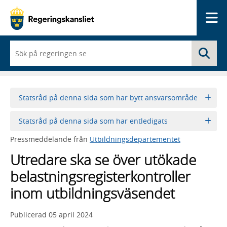
Me
När
Sö
du
börjar
skriva
så
framträder
Statsråd på denna sida som har bytt ansvarsområde
en
lista
Statsråd på denna sida som har entledigats
med
sökförslag
Pressmeddelande från
Utbildningsdepartementet
Utredare ska se över utökade
belastningsregisterkontroller
inom utbildningsväsendet
Publicerad
05 april 2024