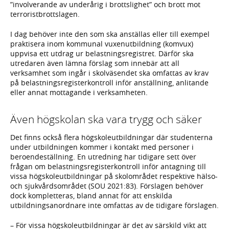
”involverande av underårig i brottslighet” och brott mot
terroristbrottslagen.
I dag behöver inte den som ska anställas eller till exempel
praktisera inom kommunal vuxenutbildning (komvux)
uppvisa ett utdrag ur belastningsregistret. Därför ska
utredaren även lämna förslag som innebär att all
verksamhet som ingår i skolväsendet ska omfattas av krav
på belastningsregisterkontroll inför anställning, anlitande
eller annat mottagande i verksamheten.
Även högskolan ska vara trygg och säker
Det finns också flera högskoleutbildningar där studenterna
under utbildningen kommer i kontakt med personer i
beroendeställning. En utredning har tidigare sett över
frågan om belastningsregisterkontroll inför antagning till
vissa högskoleutbildningar på skolområdet respektive hälso-
och sjukvårdsområdet (SOU 2021:83). Förslagen behöver
dock kompletteras, bland annat för att enskilda
utbildningsanordnare inte omfattas av de tidigare förslagen.
– För vissa högskoleutbildningar är det av särskild vikt att