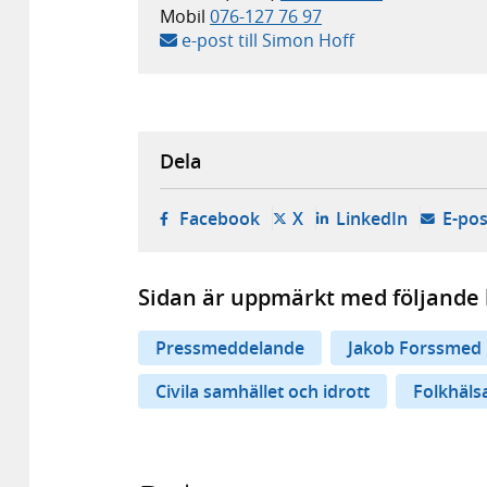
Mobil
076-127 76 97
e-post till Simon Hoff
Dela
- öppnas i ny flik, extern w
- öppnas i ny flik, ext
- öppnas i
Facebook
X
LinkedIn
E-pos
Sidan är uppmärkt med följande 
Pressmeddelande
Jakob Forssmed
Civila samhället och idrott
Folkhäls