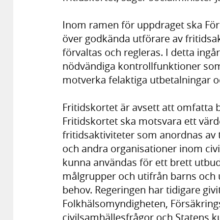
Inom ramen för uppdraget ska Förs
över godkända utförare av fritidsak
förvaltas och regleras. I detta ingå
nödvändiga kontrollfunktioner som
motverka felaktiga utbetalningar o
Fritidskortet är avsett att omfatta 
Fritidskortet ska motsvara ett vä
fritidsaktiviteter som anordnas av t
och andra organisationer inom civ
kunna användas för ett brett utbud av
målgrupper och utifrån barns och 
behov. Regeringen har tidigare giv
Folkhälsomyndigheten, Försäkrin
civilsamhällesfrågor och Statens k