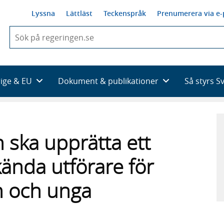
Lyssna
Lättläst
Teckenspråk
Prenumerera via e-
När
du
börjar
skriva
så
rige & EU
Dokument & publikationer
Så styrs S
framträder
en
lista
med
sökförslag
 ska upprätta ett
kända utförare för
rn och unga