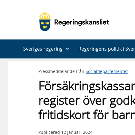
Huvudnavigering
Sveriges regering
Regeringens politik i Sve
Pressmeddelande från
Socialdepartementet
Försäkringskassan
register över god
fritidskort för ba
Publicerad
12 januari 2024