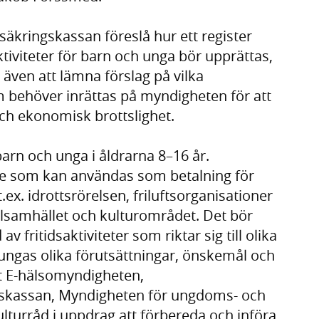
äkringskassan föreslå hur ett register
tiviteter för barn och unga bör upprättas,
r även att lämna förslag på vilka
 behöver inrättas på myndigheten för att
ch ekonomisk brottslighet.
barn och unga i åldrarna 8–16 år.
rde som kan användas som betalning för
.ex. idrottsrörelsen, friluftsorganisationer
ilsamhället och kulturområdet. Det bör
 fritidsaktiviteter som riktar sig till olika
ungas olika förutsättningar, önskemål och
it E-hälsomyndigheten,
gskassan, Myndigheten för ungdoms- och
ulturråd i uppdrag att förbereda och införa