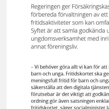
Regeringen ger Försäkringskas
förbereda förvaltningen av ett
fritidsaktiviteter som kan omfa
Syftet är att samla godkända 
ungdomsverksamhet med inriktnin
annat föreningsliv.
– Vi behöver göra allt vi kan för a
barn och unga. Fritidskortet ska ge
meningsfull fritid för barn och un
säkerställa att den digitala tjänsten
förutsebar är det viktigt att godkä
ordning gör även satsningen enkla
fritidskortet, säger socialminister