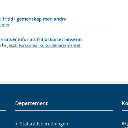
ll fritid i gemenskap med andra
entet
atser inför att fritidskortet lanseras
rån
Jakob Forssmed
,
Kulturdepartementet
,
Departement
Ko
Statsrådsberedningen
Reg