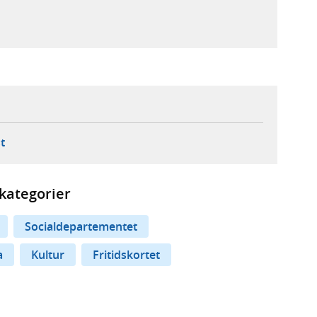
ebbplats,
ern webbplats,
 ny flik, extern webbplats,
- öppnar din e-postklient,
t
kategorier
Socialdepartementet
a
Kultur
Fritidskortet