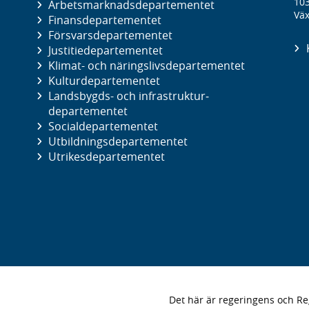
10
Arbetsmarknads­departementet
Väx
Finans­departementet
Försvars­departementet
Justitie­departementet
Klimat- och näringslivs­departementet
Kultur­departementet
Landsbygds- och infrastruktur­
departementet
Social­departementet
Utbildnings­departementet
Utrikes­departementet
Det här är regeringens och 