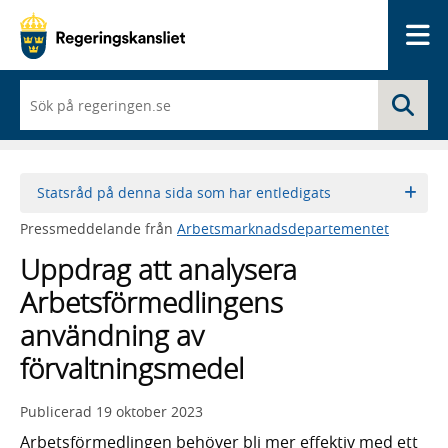
Me
När
Sö
du
börjar
skriva
så
framträder
Statsråd på denna sida som har entledigats
en
lista
Pressmeddelande från
Arbetsmarknadsdepartementet
med
sökförslag
Uppdrag att analysera
Arbetsförmedlingens
användning av
förvaltningsmedel
Publicerad
19 oktober 2023
Arbetsförmedlingen behöver bli mer effektiv med ett