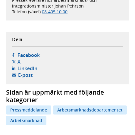
Pressekreterare hos arbetsmarknads- och
integrationsminister Johan Pehrson
Telefon (växel)
08-405 10 00
Dela
- öppnas i ny flik, extern webbplats,
Facebook
- öppnas i ny flik, extern webbplats,
X
- öppnas i ny flik, extern webbplats,
LinkedIn
- öppnar din e-postklient,
E-post
Sidan är uppmärkt med följande
kategorier
Pressmeddelande
Arbetsmarknadsdepartementet
Arbetsmarknad