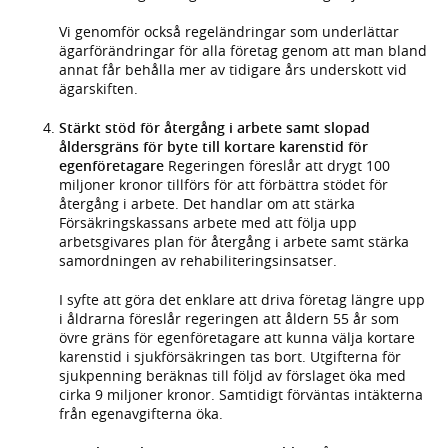
Vi genomför också regeländringar som underlättar
ägarförändringar för alla företag genom att man bland
annat får behålla mer av tidigare års underskott vid
ägarskiften.
Stärkt stöd för återgång i arbete samt slopad
åldersgräns för byte till kortare karenstid för
egenföretagare
Regeringen föreslår att drygt 100
miljoner kronor tillförs för att förbättra stödet för
återgång i arbete. Det handlar om att stärka
Försäkringskassans arbete med att följa upp
arbetsgivares plan för återgång i arbete samt stärka
samordningen av rehabiliteringsinsatser.
I syfte att göra det enklare att driva företag längre upp
i åldrarna föreslår regeringen att åldern 55 år som
övre gräns för egenföretagare att kunna välja kortare
karenstid i sjukförsäkringen tas bort. Utgifterna för
sjukpenning beräknas till följd av förslaget öka med
cirka 9 miljoner kronor. Samtidigt förväntas intäkterna
från egenavgifterna öka.