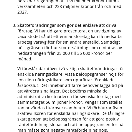
beräknar regeringen att 158 miljoner kronor tillförs
verksamheten och 238 miljoner kronor från och med
2027.
Skatteförändringar som gör det enklare att driva
företag.
Vi har tidigare presenterat en utvidgning av
växa-stödet så att ett enmansföretag kan få nedsatta
arbetsgivaravgifter för sin andra anställd. Samtidigt
höjs gränsen för hur stor ersättning som omfattas av
nedsättningen från 25 000 till 35 000 kronor per
månad.
Vi föreslår därutöver två viktiga skatteförändringar för
enskilda näringsidkare. Vissa beloppsgränser höjs för
enskilda näringsidkare som upprättar förenklade
årsbokslut. Det innebär att färre behöver lägga tid på
att värdera sina lager. Det bedöms minska de
administrativa kostnaderna för svenska företag med
sammantaget 56 miljoner kronor. Pengar som istället
kan användas i kärnverksamheten. Vi förbättrar även
skattevillkoren för enskilda näringsidkare. De får lägre
skatt genom att beloppsgränsen för att göra positiv
räntefördelning slopas och att beloppsgränsen för när
man måste göra negativ räntefördelning höjs.