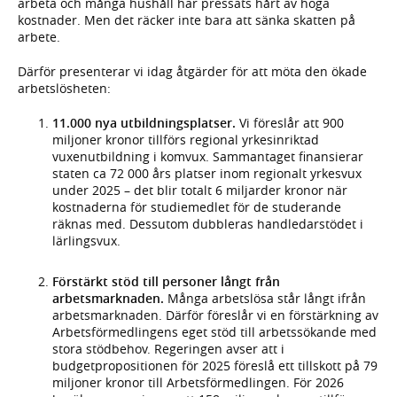
arbeta och många hushåll har pressats hårt av höga
kostnader. Men det räcker inte bara att sänka skatten på
arbete.
Därför presenterar vi idag åtgärder för att möta den ökade
arbetslösheten:
11.000 nya utbildningsplatser.
Vi föreslår att 900
miljoner kronor tillförs regional yrkesinriktad
vuxenutbildning i komvux. Sammantaget finansierar
staten ca 72 000 års platser inom regionalt yrkesvux
under 2025 – det blir totalt 6 miljarder kronor när
kostnaderna för studiemedlet för de studerande
räknas med. Dessutom dubbleras handledarstödet i
lärlingsvux.
Förstärkt stöd till personer långt från
arbetsmarknaden.
Många arbetslösa står långt ifrån
arbetsmarknaden. Därför föreslår vi en förstärkning av
Arbetsförmedlingens eget stöd till arbetssökande med
stora stödbehov. Regeringen avser att i
budgetpropositionen för 2025 föreslå ett tillskott på 79
miljoner kronor till Arbetsförmedlingen. För 2026