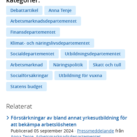
kategorier:
Debattartikel
Anna Tenje
Arbetsmarknadsdepartementet
Finansdepartementet
Klimat- och näringslivsdepartementet
Socialdepartementet
Utbildningsdepartementet
Arbetsmarknad
Näringspolitik
Skatt och tull
Socialförsäkringar
Utbildning för vuxna
Statens budget
Relaterat
Förstärkningar av bland annat yrkesutbildning för
att bekämpa arbetslösheten
Publicerad
05 september 2024
·
Pressmeddelande
från
Anna Tenje
,
Arbetsmarknadsdepartementet
,