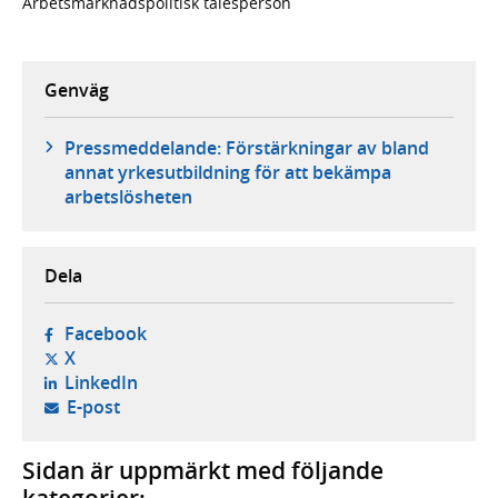
Arbetsmarknadspolitisk talesperson
Genväg
Pressmeddelande: Förstärkningar av bland
annat yrkesutbildning för att bekämpa
arbetslösheten
Dela
- öppnas i ny flik, extern webbplats,
Facebook
- öppnas i ny flik, extern webbplats,
X
- öppnas i ny flik, extern webbplats,
LinkedIn
- öppnar din e-postklient,
E-post
Sidan är uppmärkt med följande