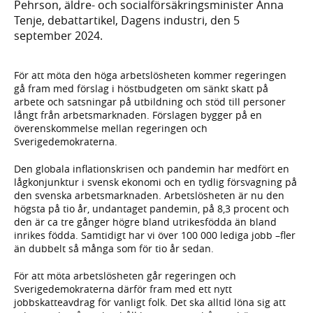
Pehrson, äldre- och socialförsäkringsminister Anna
Tenje, debattartikel, Dagens industri, den 5
september 2024.
För att möta den höga arbetslösheten kommer regeringen
gå fram med förslag i höstbudgeten om sänkt skatt på
arbete och satsningar på utbildning och stöd till personer
långt från arbetsmarknaden. Förslagen bygger på en
överenskommelse mellan regeringen och
Sverigedemokraterna.
Den globala inflationskrisen och pandemin har medfört en
lågkonjunktur i svensk ekonomi och en tydlig försvagning på
den svenska arbetsmarknaden. Arbetslösheten är nu den
högsta på tio år, undantaget pandemin, på 8,3 procent och
den är ca tre gånger högre bland utrikesfödda än bland
inrikes födda. Samtidigt har vi över 100 000 lediga jobb –fler
än dubbelt så många som för tio år sedan.
För att möta arbetslösheten går regeringen och
Sverigedemokraterna därför fram med ett nytt
jobbskatteavdrag för vanligt folk. Det ska alltid löna sig att