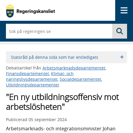
Me
När
Sö
du
börjar
skriva
så
framträder
Statsråd på denna sida som har entledigats
en
lista
Debattartikel från
Arbetsmarknadsdepartementet
,
med
Finansdepartementet
,
Klimat- och
sökförslag
näringslivsdepartementet
,
Socialdepartementet
,
Utbildningsdepartementet
"En ny utbildningsoffensiv mot
arbetslösheten"
Publicerad
05 september 2024
Arbetsmarknads- och integrationsminister Johan