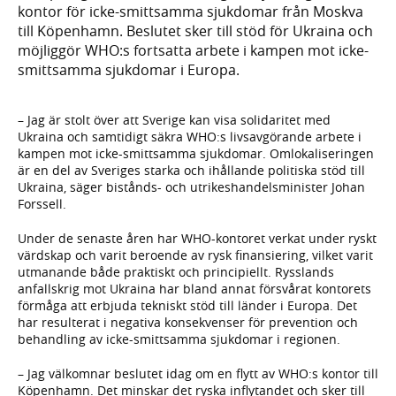
kontor för icke-smittsamma sjukdomar från Moskva
till Köpenhamn. Beslutet sker till stöd för Ukraina och
möjliggör WHO:s fortsatta arbete i kampen mot icke-
smittsamma sjukdomar i Europa.
– Jag är stolt över att Sverige kan visa solidaritet med
Ukraina och samtidigt säkra WHO:s livsavgörande arbete i
kampen mot icke-smittsamma sjukdomar. Omlokaliseringen
är en del av Sveriges starka och ihållande politiska stöd till
Ukraina, säger bistånds- och utrikeshandelsminister Johan
Forssell.
Under de senaste åren har WHO-kontoret verkat under ryskt
värdskap och varit beroende av rysk finansiering, vilket varit
utmanande både praktiskt och principiellt. Rysslands
anfallskrig mot Ukraina har bland annat försvårat kontorets
förmåga att erbjuda tekniskt stöd till länder i Europa. Det
har resulterat i negativa konsekvenser för prevention och
behandling av icke-smittsamma sjukdomar i regionen.
– Jag välkomnar beslutet idag om en flytt av WHO:s kontor till
Köpenhamn. Det minskar det ryska inflytandet och sker till