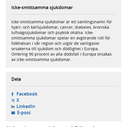
Icke-smittsamma sjukdomar
Icke-smittsamma sjukdomar är ett samlingsnamn för
hjärt- och kärlsjukdomar, cancer, diabetes, kroniska
luftvägssjukdomar och psykisk ohälsa. Icke-
smittsamma sjukdomar spelar en avgörande roll för
folkhälsan i vår region och utgör de vanligaste
orsakerna till sjukdom och dödlighet i Europa.
Omkring 90 procent av alla dödsfall i Europa orsakas
av icke-smittsamma sjukdomar.
Dela
- öppnas i ny flik, extern webbplats,
Facebook
- öppnas i ny flik, extern webbplats,
X
- öppnas i ny flik, extern webbplats,
LinkedIn
- öppnar din e-postklient,
E-post