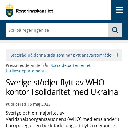
Me
När
Sö
du
börjar
skriva
så
framträder
Statsråd på denna sida som har bytt ansvarsområde
en
lista
Pressmeddelande från
Socialdepartementet
,
med
Utrikesdepartementet
sökförslag
Sverige stödjer flytt av WHO-
kontor i solidaritet med Ukraina
Publicerad
15 maj 2023
Sverige och en majoritet av
Världshälsoorganisationens (WHO) medlemsländer i
Europaregionen beslutade idag att flytta regionens