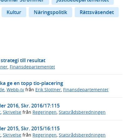
Kultur
Näringspolitik
Rättsväsendet
trategi till resultat
tner
,
Finansdepartementet
ska ge en topp tio-placering
de
,
Webb-tv
från
Erik Slottner
,
Finansdepartementet
r 2016, Skr. 2016/17:115
t
,
Skrivelse
från
Regeringen
,
Statsrådsberedningen
r 2015, Skr. 2015/16:115
t
,
Skrivelse
från
Regeringen
,
Statsrådsberedningen