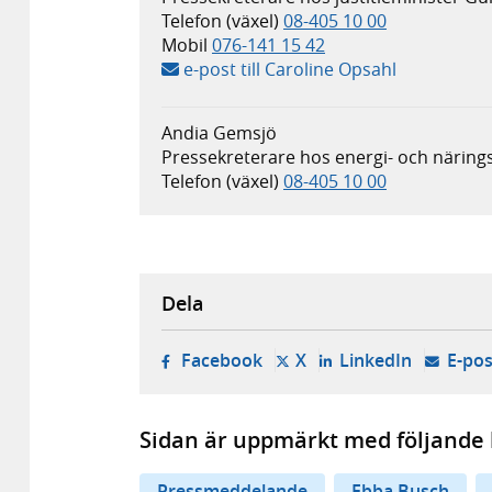
Telefon (växel)
08-405 10 00
Mobil
076-141 15 42
e-post till Caroline Opsahl
Andia Gemsjö
Pressekreterare hos energi- och näring
Telefon (växel)
08-405 10 00
Dela
- öppnas i ny flik, extern w
- öppnas i ny flik, ext
- öppnas i
Facebook
X
LinkedIn
E-pos
Sidan är uppmärkt med följande 
Pressmeddelande
Ebba Busch