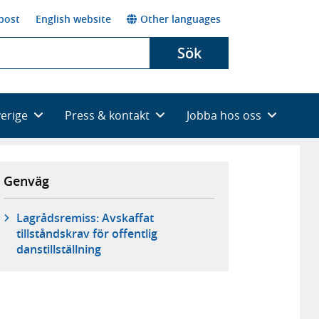
post
English website
Other languages
Sök
verige
Press & kontakt
Jobba hos oss
Genväg
Lagrådsremiss: Avskaffat
tillståndskrav för offentlig
danstillställning