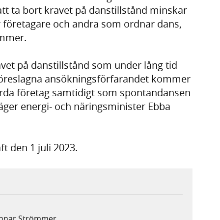
t ta bort kravet på danstillstånd minskar
ör företagare och andra som ordnar dans,
römmer.
vet på danstillstånd som under lång tid
et föreslagna ansökningsförfarandet kommer
rörda företag samtidigt som spontandansen
säger energi- och näringsminister Ebba
t den 1 juli 2023.
Gunnar Strömmer