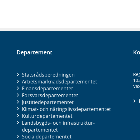
Departement
Ko
Statsrådsberedningen
Reg
10
Arbetsmarknads­departementet
Väx
Finans­departementet
Försvars­departementet
Justitie­departementet
Klimat- och näringslivs­departementet
Kultur­departementet
Landsbygds- och infrastruktur­
departementet
Social­departementet