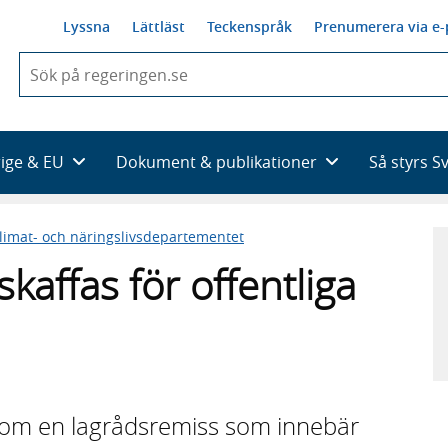
Lyssna
Lättläst
Teckenspråk
Prenumerera via e-
När
du
börjar
skriva
så
rige & EU
Dokument & publikationer
Så styrs S
framträder
en
lista
limat- och näringslivsdepartementet
med
sökförslag
skaffas för offentliga
t om en lagrådsremiss som innebär