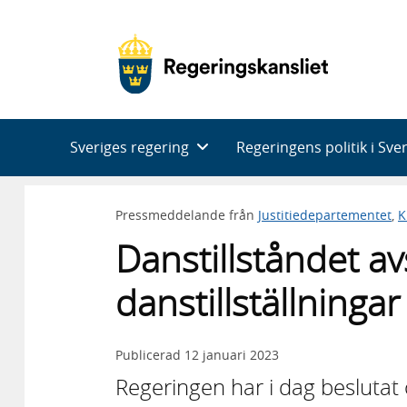
Huvudnavigering
Sveriges regering
Regeringens politik i Sve
Pressmeddelande från
Justitiedepartementet
,
K
Danstillståndet av
danstillställningar
Publicerad
12 januari 2023
Regeringen har i dag besluta