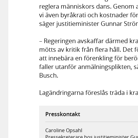
reglera människors dans. Genom at
vi även byråkrati och kostnader f
säger justitieminister Gunnar St
– Regeringen avskaffar därmed kra
mötts av kritik från flera håll. D
att innebära en förenkling för be
faller utanför anmälningsplikten, 
Busch.
Lagändringarna föreslås träda i kraf
Presskontakt
Caroline Opsahl
Pressekreterare hos justitieminister 