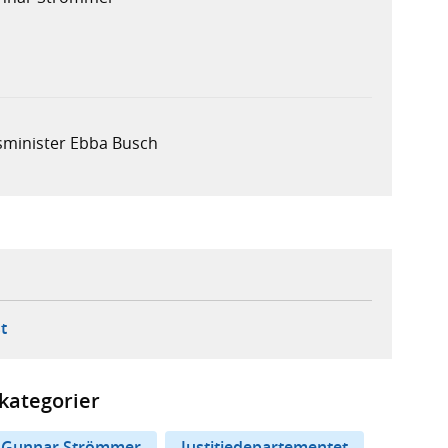
sminister Ebba Busch
ebbplats,
ern webbplats,
 ny flik, extern webbplats,
- öppnar din e-postklient,
t
kategorier
Gunnar Strömmer
Justitiedepartementet