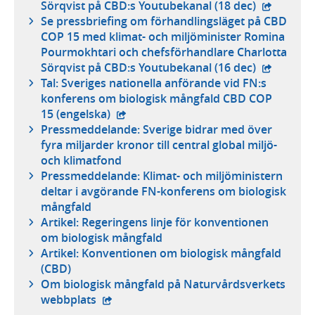
- extern w
Sörqvist på CBD:s Youtubekanal (18 dec)
Se pressbriefing om förhandlingsläget på CBD
COP 15 med klimat- och miljöminister Romina
Pourmokhtari och chefsförhandlare Charlotta
- extern w
Sörqvist på CBD:s Youtubekanal (16 dec)
Tal: Sveriges nationella anförande vid FN:s
konferens om biologisk mångfald CBD COP
- extern webbplats,
15 (engelska)
Pressmeddelande: Sverige bidrar med över
fyra miljarder kronor till central global miljö-
och klimatfond
Pressmeddelande: Klimat- och miljöministern
deltar i avgörande FN-konferens om biologisk
mångfald
Artikel: Regeringens linje för konventionen
om biologisk mångfald
Artikel: Konventionen om biologisk mångfald
(CBD)
Om biologisk mångfald på Naturvårdsverkets
- extern webbplats,
webbplats