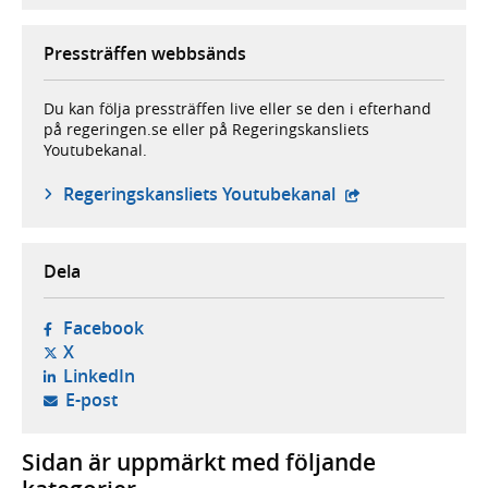
Pressträffen webbsänds
Du kan följa pressträffen live eller se den i efterhand
på regeringen.se eller på Regeringskansliets
Youtubekanal.
- extern webbplat
Regeringskansliets Youtubekanal
Dela
- öppnas i ny flik, extern webbplats,
Facebook
- öppnas i ny flik, extern webbplats,
X
- öppnas i ny flik, extern webbplats,
LinkedIn
- öppnar din e-postklient,
E-post
Sidan är uppmärkt med följande