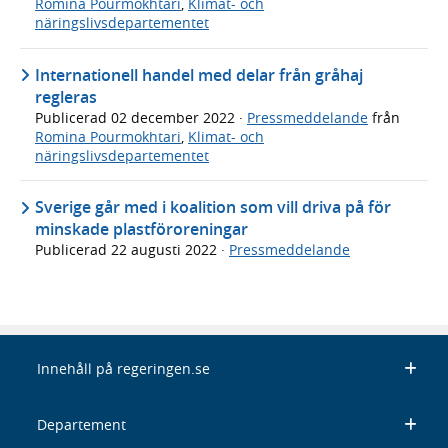
Romina Pourmokhtari
,
Klimat- och
näringslivsdepartementet
Internationell handel med delar från gråhaj
regleras
Publicerad
02 december 2022
·
Pressmeddelande
från
Romina Pourmokhtari
,
Klimat- och
näringslivsdepartementet
Sverige går med i koalition som vill driva på för
minskade plastföroreningar
Publicerad
22 augusti 2022
·
Pressmeddelande
Innehåll på regeringen.se
Departement