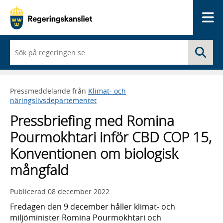
Me
När
Sö
du
börjar
skriva
så
Pressmeddelande från
Klimat- och
framträder
näringslivsdepartementet
en
lista
Pressbriefing med Romina
med
sökförslag
Pourmokhtari inför CBD COP 15,
Konventionen om biologisk
mångfald
Publicerad
08 december 2022
Fredagen den 9 december håller klimat- och
miljöminister Romina Pourmokhtari och