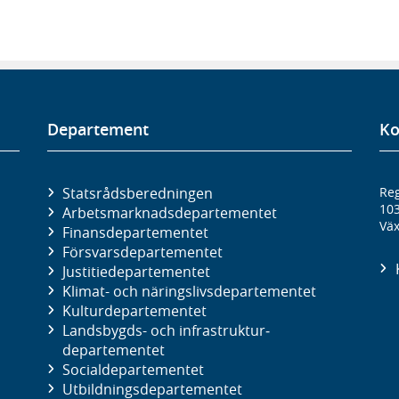
Departement
Ko
Statsrådsberedningen
Reg
10
Arbetsmarknads­departementet
Väx
Finans­departementet
Försvars­departementet
Justitie­departementet
Klimat- och näringslivs­departementet
Kultur­departementet
Landsbygds- och infrastruktur­
departementet
Social­departementet
Utbildnings­departementet