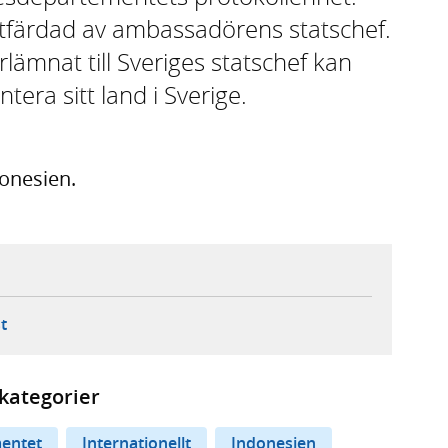
 utfärdad av ambassadörens statschef.
lämnat till Sveriges statschef kan
era sitt land i Sverige.
o, Indonesien.
ebbplats,
ern webbplats,
 ny flik, extern webbplats,
- öppnar din e-postklient,
t
kategorier
entet
Internationellt
Indonesien