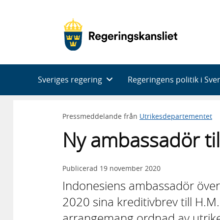
Huvudnavigering
Sveriges regering
Regeringens politik i Sve
Pressmeddelande från
Utrikesdepartementet
Ny ambassadör til
Publicerad
19 november 2020
Indonesiens ambassadör öve
2020 sina kreditivbrev till H.M
arrangemang ordnad av utrik