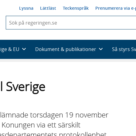
Lyssna
Lättläst
Teckenspråk
Prenumerera via e-
När
du
börjar
skriva
så
rige & EU
Dokument & publikationer
Så styrs S
framträder
en
lista
med
sökförslag
l Sverige
rlämnade torsdagen 19 november
. Konungen via ett särskilt
esdepartementets protokollenhet.