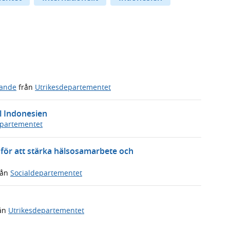
ande
från
Utrikesdepartementet
l Indonesien
epartementet
 för att stärka hälsosamarbete och
rån
Socialdepartementet
ån
Utrikesdepartementet