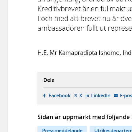
Kreditivbrevet är en fullmakt
I och med att brevet nu är över
ambassadören fullt ut represent
H.E. Mr Kamapradipta Isnom
Dela
- öppnas i ny flik, extern w
- öppnas i ny flik, ext
- öppnas i
Facebook
X
LinkedIn
E-pos
Sidan är uppmärkt med följande 
Pressmeddelande
Utrikesdepartem