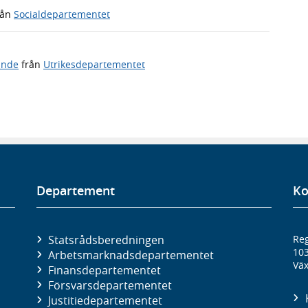
rån
Socialdepartementet
ande
från
Utrikesdepartementet
Departement
Ko
Statsrådsberedningen
Reg
10
Arbetsmarknads­departementet
Väx
Finans­departementet
Försvars­departementet
Justitie­departementet