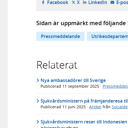
- öppnas i ny flik, extern w
- öppnas i ny flik, ext
- öppnas i
Facebook
X
LinkedIn
E-pos
Sidan är uppmärkt med följande 
Pressmeddelande
Utrikesdepartem
Relaterat
Nya ambassadörer till Sverige
Publicerad
11 september 2025
·
Pressmeddel
Sjukvårdsministern på främjanderesa til
Publicerad
11 juni 2025
·
Artikel
från
Sociald
Sjukvårdsministern reser till Indonesien
näringslivsutbyte