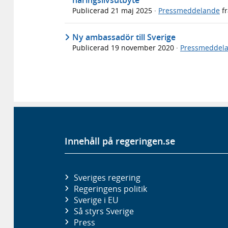
Publicerad
21 maj 2025
·
Pressmeddelande
f
Ny ambassadör till Sverige
Publicerad
19 november 2020
·
Pressmeddel
Innehåll på regeringen.se
Sveriges regering
Regeringens politik
Sverige i EU
Så styrs Sverige
Press