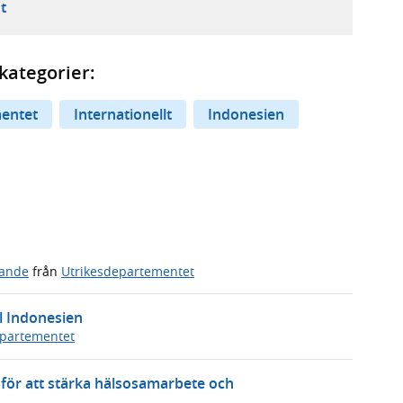
ebbplats,
ern webbplats,
 ny flik, extern webbplats,
- öppnar din e-postklient,
t
kategorier:
entet
Internationellt
Indonesien
ande
från
Utrikesdepartementet
l Indonesien
epartementet
 för att stärka hälsosamarbete och