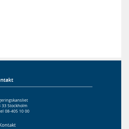
ntakt
eringskansliet
3 33 Stockholm
el 08-405 10 00
Kontakt