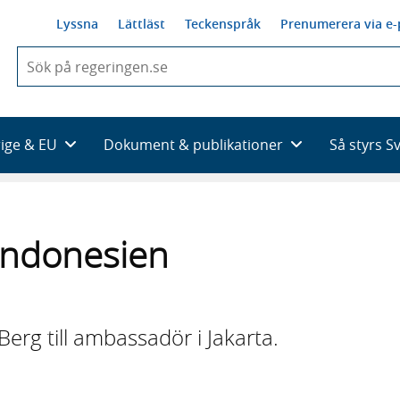
Lyssna
Lättläst
Teckenspråk
Prenumerera via e-
När
du
börjar
skriva
så
rige & EU
Dokument & publikationer
Så styrs S
framträder
en
lista
med
sökförslag
Indonesien
erg till ambassadör i Jakarta.