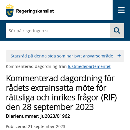
Me
När
Sö
du
börjar
skriva
så
framträder
Statsråd på denna sida som har bytt ansvarsområde
en
lista
Kommenterad dagordning från
Justitiedepartementet
med
sökförslag
Kommenterad dagordning för
rådets extrainsatta möte för
rättsliga och inrikes frågor (RIF)
den 28 september 2023
Diarienummer: Ju2023/01962
Publicerad
21 september 2023