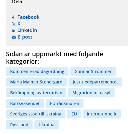
Dela
- öppnas i ny flik, extern webbplats,
Facebook
- öppnas i ny flik, extern webbplats,
X
- öppnas i ny flik, extern webbplats,
LinkedIn
- öppnar din e-postklient,
E-post
Sidan är uppmärkt med följande
kategorier:
Kommenterad dagordning
Gunnar Strömmer
Maria Malmer Stenergard
Justitiedepartementet
Bekämpning av terrorism
Migration och asyl
Rättsväsendet
EU-rådsmöten
Sveriges stöd till Ukraina
EU
Internationellt
Ryssland
Ukraina