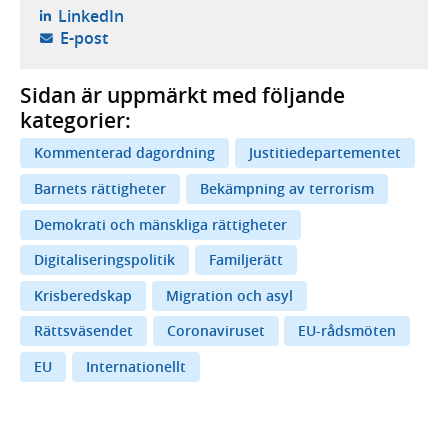
- öppnas i ny flik, extern webbplats,
LinkedIn
- öppnar din e-postklient,
E-post
Sidan är uppmärkt med följande
kategorier:
Kommenterad dagordning
Justitiedepartementet
Barnets rättigheter
Bekämpning av terrorism
Demokrati och mänskliga rättigheter
Digitaliseringspolitik
Familjerätt
Krisberedskap
Migration och asyl
Rättsväsendet
Coronaviruset
EU-rådsmöten
EU
Internationellt