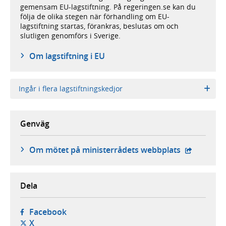
gemensam EU-lagstiftning. På regeringen.se kan du
följa de olika stegen när förhandling om EU-
lagstiftning startas, förankras, beslutas om och
slutligen genomförs i Sverige.
Om lagstiftning i EU
Ingår i flera lagstiftningskedjor
Genväg
- extern we
Om mötet på ministerrådets webbplats
Dela
- öppnas i ny flik, extern webbplats,
Facebook
- öppnas i ny flik, extern webbplats,
X