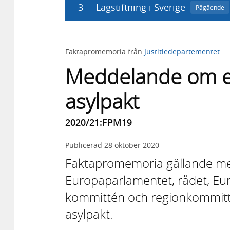
3
Lagstiftning i Sverige
Pågående
Faktapromemoria från
Justitiedepartementet
Meddelande om en
asylpakt
2020/21:FPM19
Publicerad
28 oktober 2020
Fakta­prome­moria gällande me
Europa­parla­mentet, rådet, Eu
kom­mittén och region­kommit
asylpakt.