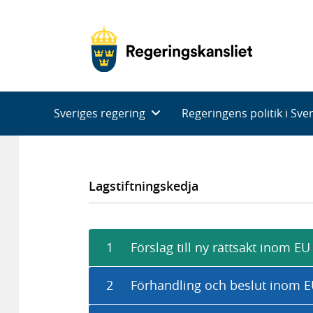
Huvudnavigering
Sveriges regering
Regeringens politik i Sve
Lagstiftningskedja
1
Förslag till ny rättsakt inom EU
2
Förhandling och beslut inom 