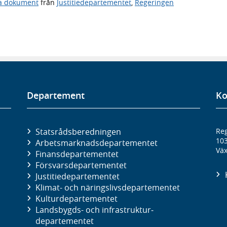
ga dokument
från
Justitiedepartementet
,
Regeringen
Departement
Ko
Statsrådsberedningen
Reg
10
Arbetsmarknads­departementet
Väx
Finans­departementet
Försvars­departementet
Justitie­departementet
Klimat- och näringslivs­departementet
Kultur­departementet
Landsbygds- och infrastruktur­
departementet