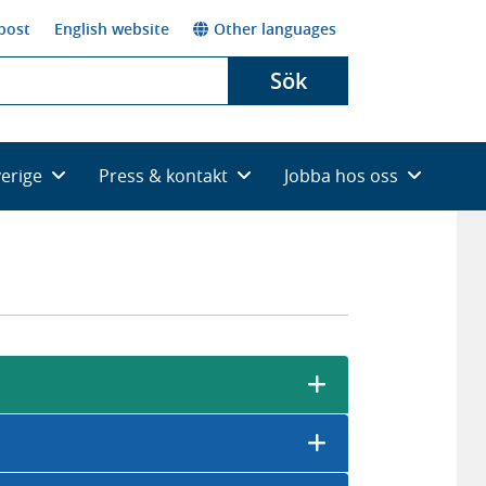
post
English website
Other languages
Sök
verige
Press & kontakt
Jobba hos oss