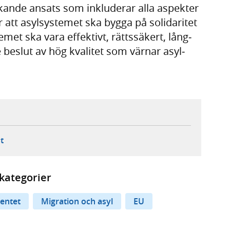
äckande ansats som inklu­derar alla aspekter
att asyl­syste­met ska bygga på solidari­tet
met ska vara effektivt, rätts­säkert, lång­
 beslut av hög kvalitet som värnar asyl­
ebbplats,
ern webbplats,
 ny flik, extern webbplats,
- öppnar din e-postklient,
t
kategorier
mentet
Migration och asyl
EU