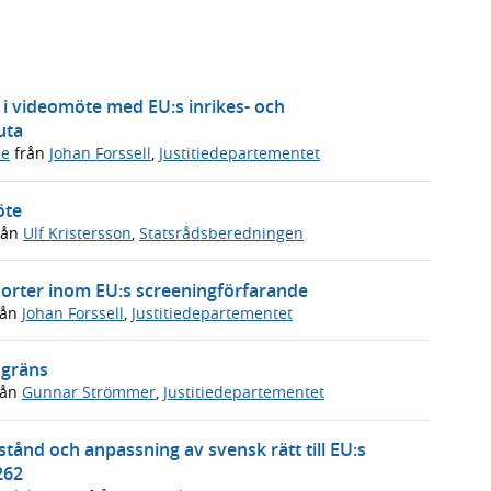
 i videomöte med EU:s inrikes- och
uta
de
från
Johan Forssell
,
Justitiedepartementet
öte
rån
Ulf Kristersson
,
Statsrådsberedningen
porter inom EU:s screeningförfarande
rån
Johan Forssell
,
Justitiedepartementet
 gräns
rån
Gunnar Strömmer
,
Justitiedepartementet
tånd och anpassning av svensk rätt till EU:s
262