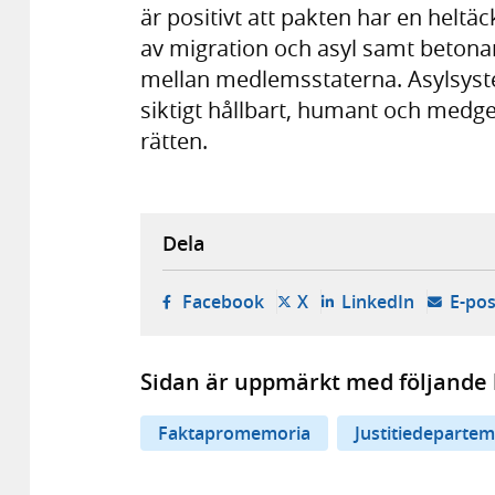
är positivt att pakten har en hel­t
av migration och asyl samt betonar 
mellan medlems­staterna. Asyl­syste­
siktigt håll­bart, humant och medge
rätten.
Dela
- öppnas i ny flik, extern w
- öppnas i ny flik, ext
- öppnas i
Facebook
X
LinkedIn
E-pos
Sidan är uppmärkt med följande 
Faktapromemoria
Justitiedeparte