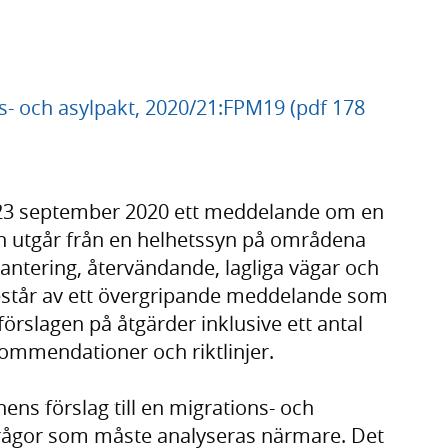
- och asylpakt, 2020/21:FPM19 (pdf 178
23 september 2020 ett med­delande om en
n utgår från en hel­hets­syn på områdena
­han­tering, åter­vändande, lagliga vägar och
estår av ett över­gripande med­delande som
för­slagen på åtgär­der inklusive ett antal
kom­menda­tioner och rikt­linjer.
ens förslag till en migrations- och
 frågor som måste analy­seras närmare. Det