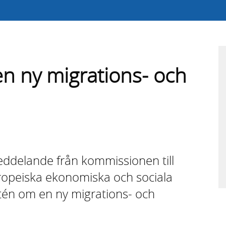
 ny migrations- och
ddelande från kom­mis­sionen till
ropeiska ekon­omiska och sociala
tén om en ny migrations- och