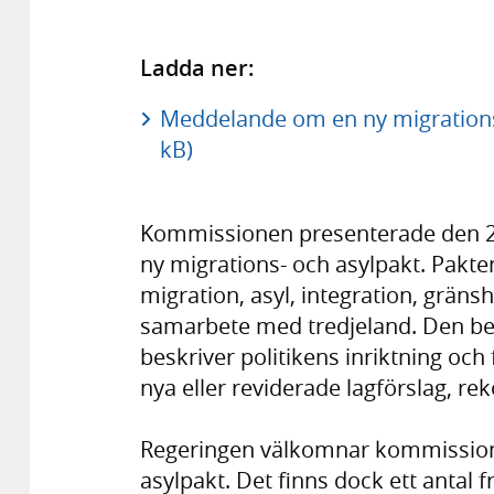
Ladda ner:
Meddelande om en ny migrations
kB)
Kommissionen presen­terade den 
ny migrations- och asylpakt. Pakte
migra­tion, asyl, integra­tion, gräns
sam­arbete med tredje­land. Den b
beskriver politi­kens inrikt­ning och 
nya eller revide­rade lag­förslag, re
Regeringen väl­komnar kom­mis­sion
asylpakt. Det finns dock ett antal