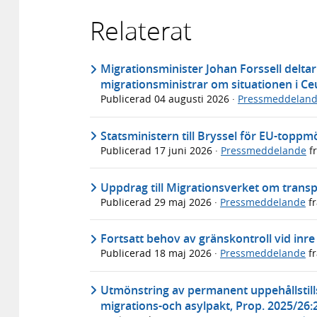
Relaterat
Migrationsminister Johan Forssell deltar
migrationsministrar om situationen i Ce
Publicerad
04 augusti 2026
·
Pressmeddelan
Statsministern till Bryssel för EU-toppm
Publicerad
17 juni 2026
·
Pressmeddelande
f
Uppdrag till Migrationsverket om trans
Publicerad
29 maj 2026
·
Pressmeddelande
f
Fortsatt behov av gränskontroll vid inre
Publicerad
18 maj 2026
·
Pressmeddelande
f
Utmönstring av permanent uppehållstills
migrations-och asylpakt, Prop. 2025/26: