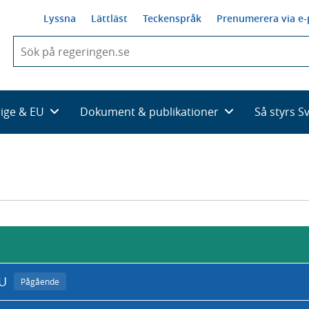
Lyssna
Lättläst
Teckenspråk
Prenumerera via e-
När
du
börjar
skriva
så
rige & EU
Dokument & publikationer
Så styrs S
framträder
en
lista
med
sökförslag
EU
Pågående