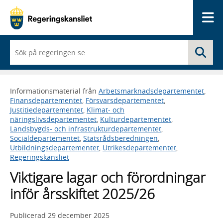
Me
När
Sö
du
börjar
skriva
så
Informationsmaterial från
Arbetsmarknadsdepartementet
,
framträder
Finansdepartementet
,
Försvarsdepartementet
,
en
Justitiedepartementet
,
Klimat- och
lista
näringslivsdepartementet
,
Kulturdepartementet
,
med
Landsbygds- och infrastrukturdepartementet
,
sökförslag
Socialdepartementet
,
Statsrådsberedningen
,
Utbildningsdepartementet
,
Utrikesdepartementet
,
Regeringskansliet
Viktigare lagar och förordningar
inför årsskiftet 2025/26
Publicerad
29 december 2025