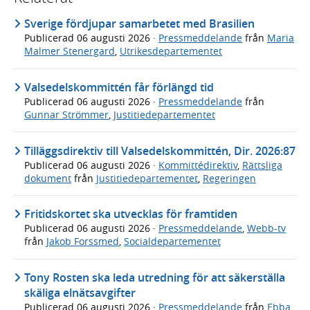
Sverige fördjupar samarbetet med Brasilien
Publicerad
06 augusti 2026
·
Pressmeddelande
från
Maria
Malmer Stenergard
,
Utrikesdepartementet
Valsedelskommittén får förlängd tid
Publicerad
06 augusti 2026
·
Pressmeddelande
från
Gunnar Strömmer
,
Justitiedepartementet
Tilläggsdirektiv till Valsedelskommittén, Dir. 2026:87
Publicerad
06 augusti 2026
·
Kommittédirektiv
,
Rättsliga
dokument
från
Justitiedepartementet
,
Regeringen
Fritidskortet ska utvecklas för framtiden
Publicerad
06 augusti 2026
·
Pressmeddelande
,
Webb-tv
från
Jakob Forssmed
,
Socialdepartementet
Tony Rosten ska leda utredning för att säkerställa
skäliga elnätsavgifter
Publicerad
06 augusti 2026
·
Pressmeddelande
från
Ebba