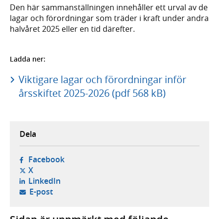
Den här sammanställningen innehåller ett urval av de
lagar och förordningar som träder i kraft under andra
halvåret 2025 eller en tid därefter.
Ladda ner:
Viktigare lagar och förordningar inför
årsskiftet 2025-2026 (pdf 568 kB)
Dela
- öppnas i ny flik, extern webbplats,
Facebook
- öppnas i ny flik, extern webbplats,
X
- öppnas i ny flik, extern webbplats,
LinkedIn
- öppnar din e-postklient,
E-post