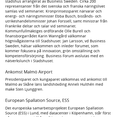
stadshus arrangerat av Business Sweden. Cirka 200
representanter från det svenska och franska näringslivet
samlas vid seminariet. Kronprinsessparet närvarar och
energi- och näringsminister Ebba Busch, bistånds- och
utrikeshandelsminister Johan Forssell, samt ministrar från
Frankrike deltar och talar vid seminariet.
Kommunfullmäktiges ordförande Olle Burell och
finansborgarrådet Karin Wanngård välkomnar
högnivågästerna till Stadshuset. Jan Larsson, vd Business
Sweden, hälsar välkommen och inleder forumet, som
kommer fokusera på innovation, grön omställning och
kompetensförsörjning. Business Forum avslutas med en
nätverkslunch i Stadshuset.
Ankomst Malmö Airport
Presidentparet och kungaparet välkomnas vid ankomst till
Malmö av Skåne läns landshövding Anneli Hulthén med
make Sten Ljunggren.
European Spallation Source, ESS
Det europeiska samarbetsprojektet European Spallation
Source (ESS) i Lund, med datacenter i Köpenhamn, står först