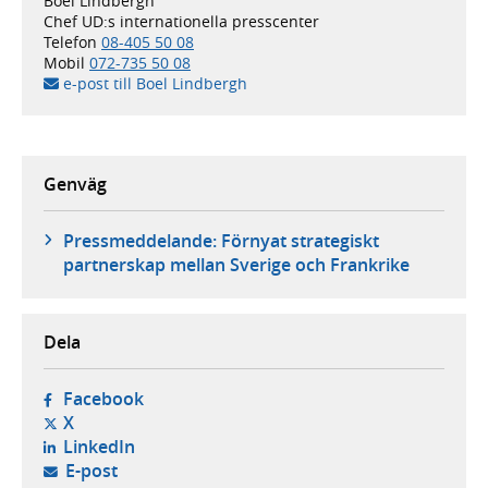
Boel Lindbergh
Chef UD:s internationella presscenter
Telefon
08-405 50 08
Mobil
072-735 50 08
e-post till Boel Lindbergh
Genväg
Pressmeddelande: Förnyat strategiskt
partnerskap mellan Sverige och Frankrike
Dela
- öppnas i ny flik, extern webbplats,
Facebook
- öppnas i ny flik, extern webbplats,
X
- öppnas i ny flik, extern webbplats,
LinkedIn
- öppnar din e-postklient,
E-post