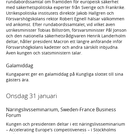
rundabordssamtal om framtiden för europeisk säkerhet
med säkerhetspolitiska experter från Sverige och Frankrike.
Utrikespolitiska institutets direktör Jakob Hallgren och
Försvarshögskolans rektor Robert Egnell hälsar välkommen
vid ankomst. Efter rundabordssamtalet, vid vilket även
utrikesminister Tobias Billström, försvarsminister Pål Jonson
och den nationella säkerhetsrådgivaren Henrik Landerholm
deltar, håller president Macron ett längre anförande inför
Försvarshögkolans kadetter och andra särskilt inbjudna.
Även kungen och statsministern talar.
Galamiddag
Kungaparet ger en galamiddag på Kungliga slottet till sina
gästers ära.
Onsdag 31 januari
Näringslivsseminarium, Sweden-France Business
Forum
Kungen och presidenten deltar i ett näringslivsseminarium
– Accelerating Europe's competitiveness – i Stockholms