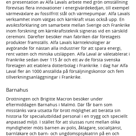
en presentation av Alfa Lavals arbete med grön omställning
förevisas flera innovationer i energivärdekedjan, till exempel
värmeväxlare av fossilfritt stål och värmepumpar. Alfa Lavals
verksamhet inom vätgas och kärnkraft visas också upp. En
avsiktsförklaring om samarbete mellan Sverige och Frankrike
inom forskning om kärnkraftsteknik signeras vid en särskild
ceremoni. Därefter besöker man fabriken där företagets
produkter framställs. Alfa Lavals kärnteknologier är
avgörande för nästan alla industrier för att spara energi,
rent vatten och minska utsläppen. Alfa Laval är väletablerat i
Frankrike sedan över 115 år och ett av de första svenska
företagen att etablera dotterbolag i Frankrike. I dag har Alfa
Laval fler än 1000 anställda på försäljningskontor och fem
tillverkningsanläggningar i Frankrike.
Barnahus
Drottningen och Brigitte Macron besöker under
eftermiddagen Barnahus i Malmö. Där får barn som
misstänks vara utsatta för brott möjlighet att berätta sin
historia för specialutbildad personal i en trygg och speciellt
anpassad miljö. I stället för att slussas runt mellan olika
myndigheter möts barnen av polis, åklagare, socialtjänst,
barnläkare och barn- och ungdomspsykiatrin på en och