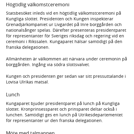
Högtidlig välkomstceremoni
Statsbesöket inleds vid en högtidlig välkomstceremoni på
Kungliga slottet. Presidenten och Kungen inspekterar
Grenadjärkompaniet ur Livgardet på Inre borggården och
nationalsånger spelas. Därefter presenteras presidentparet
för representanter för Sveriges riksdag och regering vid en
ceremoni i Rikssalen. Kungaparet hälsar samtidigt på den
franska delegationen.
Allmänheten är välkommen att närvara under ceremonin på
borggården. Ingång via södra slottsvalvet.
Kungen och presidenten ger sedan var sitt pressuttalande i
Lovisa Ulrikas matsal.
Lunch
Kungaparet bjuder presidentparet på lunch på Kungliga
slottet. Kronprinsessparet och prinsparet deltar också i
lunchen. Samtidigt ges en lunch på Utrikesdepartementet
för representanter ur den franska delegationen.
Möte med talmannen