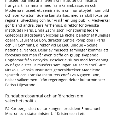
museet. Där anordnar Svenska institutet och Institut
français, tillsammans med franska ambassaden och
Moderna museet, ett seminarium om hur utbytet inom bild-
och scenkonstområdena kan stärkas, med särskilt fokus på
regional utveckling och hur vi når en ung publik. Medverkar
gör bland andra: Sara Arrhenius, direktör för Svenska
institutet i Paris, Linda Zachrisson, konstnärlig ledare
Göteborgs stadsteater, Nicolas Le Riche, balettchef Kungliga
operan, Laurent Le Bon, direktör Centre Pompidou i Paris
och Eli Commins, direktör vid Le Lieu unique – Scène
nationale, Nantes. Delar av museets samlingar kommer att
förevisas och man får även träffa en grupp skapande
ungdomar från Botkyrka. Besöket avslutas med förevisning
av några alster ur muséets samlingar. Museets chef Gitte
Ørskou, Svenska institutets generaldirektör Madeleine
Sjöstedt och Franska institutets chef Eva Nguyen Binh,
hälsar välkommen. Från regeringen deltar kulturminister
Parisa Liljestrand.
Rundabordssamtal och anföranden om
säkerhetspolitik
På Karlbergs slott deltar kungen, president Emmanuel
Macron och statsminister Ulf Kristersson i ett