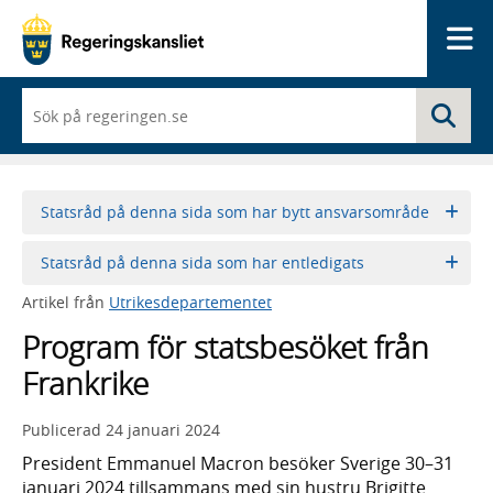
Me
När
Sö
du
börjar
skriva
så
framträder
Statsråd på denna sida som har bytt ansvarsområde
en
lista
Statsråd på denna sida som har entledigats
med
sökförslag
Artikel från
Utrikesdepartementet
Program för statsbesöket från
Frankrike
Publicerad
24 januari 2024
President Emmanuel Macron besöker Sverige 30–31
januari 2024 tillsammans med sin hustru Brigitte