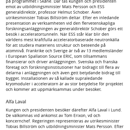
på programmet i Skåne. Där tas kungen och presidenten
emot av utbildningsminister Mats Persson och ESS
generaldirektör, professor Helmut Schober. Även
utrikesminister Tobias Billström deltar. Efter en inledande
presentation av verksamheten vid den flervetenskapliga
forskningsanläggningen av generaldirektör Schober görs ett
besök i acceleratortunneln. När ESS står klar blir den
världens mest kraftfulla acceleratorbaserade neutronkälla
för att studera materiens struktur och beteende på
atomnivå. Frankrike och Sverige är två av 13 medlemsländer
i European Spallation Source ERIC, som tillsammans
finansierar och driver anläggningen. Svenska och franska
företag och forskningsinstitutioner har bidragit till flera av
delarna i anläggningen och även gett betydande bidrag till
bygget. Installationen av så kallade supraledande
kryomoduler i acceleratorn är av stor betydelse för projektet
och kommer att uppmärksammas under besöket.
Alfa Laval
Kungen och presidenten besöker därefter Alfa Laval i Lund.
De välkomnas vid ankomst av Tom Erixon, vd och
koncernchef. Regeringen representeras av utrikesminister
Tobias Billström och utbildningsminister Mats Persson. Efter