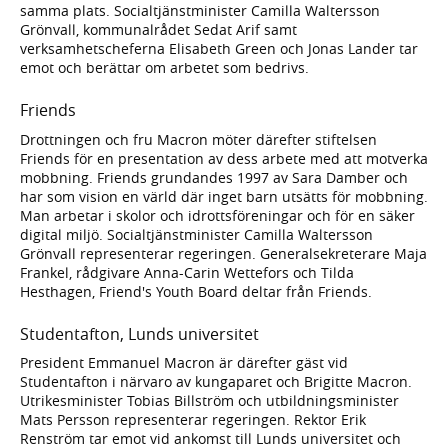
samma plats. Socialtjänstminister Camilla Waltersson
Grönvall, kommunalrådet Sedat Arif samt
verksamhetscheferna Elisabeth Green och Jonas Lander tar
emot och berättar om arbetet som bedrivs.
Friends
Drottningen och fru Macron möter därefter stiftelsen
Friends för en presentation av dess arbete med att motverka
mobbning. Friends grundandes 1997 av Sara Damber och
har som vision en värld där inget barn utsätts för mobbning.
Man arbetar i skolor och idrottsföreningar och för en säker
digital miljö. Socialtjänstminister Camilla Waltersson
Grönvall representerar regeringen. Generalsekreterare Maja
Frankel, rådgivare Anna-Carin Wettefors och Tilda
Hesthagen, Friend's Youth Board deltar från Friends.
Studentafton, Lunds universitet
President Emmanuel Macron är därefter gäst vid
Studentafton i närvaro av kungaparet och Brigitte Macron.
Utrikesminister Tobias Billström och utbildningsminister
Mats Persson representerar regeringen. Rektor Erik
Renström tar emot vid ankomst till Lunds universitet och