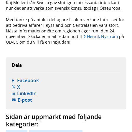
Kaj Möller från Sweco gav slutligen intressanta inblickar i
hur det är att verka som svenskt konsultbolag i Östeuropa.
Med tanke på antalet deltagare i salen verkade intresset för
att bedriva affärer i Ryssland och Centralasien vara stort.
Nästa informationsmöte om regionen äger rum den 24
november. Skicka en mail redan nu till
Henrik Nyström
på
UD-EC om du vill få en inbjudan!
Dela
- öppnas i ny flik, extern webbplats,
Facebook
- öppnas i ny flik, extern webbplats,
X
- öppnas i ny flik, extern webbplats,
LinkedIn
- öppnar din e-postklient,
E-post
Sidan är uppmärkt med följande
kategorier: