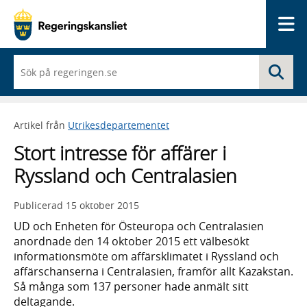
Me
När
Sö
du
börjar
skriva
så
Artikel från
Utrikesdepartementet
framträder
en
Stort intresse för affärer i
lista
med
Ryssland och Centralasien
sökförslag
Publicerad
15 oktober 2015
UD och Enheten för Östeuropa och Centralasien
anordnade den 14 oktober 2015 ett välbesökt
informationsmöte om affärsklimatet i Ryssland och
affärschanserna i Centralasien, framför allt Kazakstan.
Så många som 137 personer hade anmält sitt
deltagande.