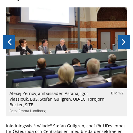
Föregående
Nästa
Alexej Zernov, ambassaden Astana, Igor
Bild
1
/
2
/
2
S
Vlassiouk, BuS, Stefan Gullgren, UD-EC, Torbjörn
C
Becker, SITE
F
Foto: Emma Lundborg
Inledningsvis "målade" Stefan Gullgren, chef för UD:s enhet
för Östeuropa och Centralasien, med breda penseldrag en