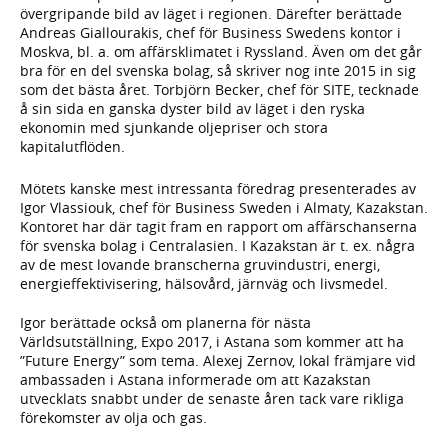
övergripande bild av läget i regionen. Därefter berättade
Andreas Giallourakis, chef för Business Swedens kontor i
Moskva, bl. a. om affärsklimatet i Ryssland. Även om det går
bra för en del svenska bolag, så skriver nog inte 2015 in sig
som det bästa året. Torbjörn Becker, chef för SITE, tecknade
å sin sida en ganska dyster bild av läget i den ryska
ekonomin med sjunkande oljepriser och stora
kapitalutflöden.
Mötets kanske mest intressanta föredrag presenterades av
Igor Vlassiouk, chef för Business Sweden i Almaty, Kazakstan.
Kontoret har där tagit fram en rapport om affärschanserna
för svenska bolag i Centralasien. I Kazakstan är t. ex. några
av de mest lovande branscherna gruvindustri, energi,
energieffektivisering, hälsovård, järnväg och livsmedel.
Igor berättade också om planerna för nästa
Världsutställning, Expo 2017, i Astana som kommer att ha
”Future Energy” som tema. Alexej Zernov, lokal främjare vid
ambassaden i Astana informerade om att Kazakstan
utvecklats snabbt under de senaste åren tack vare rikliga
förekomster av olja och gas.