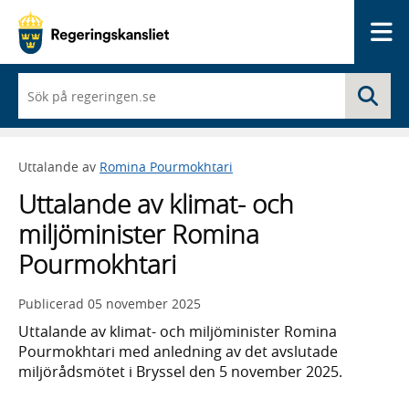
Me
När
Sö
du
börjar
skriva
så
Uttalande av
Romina Pourmokhtari
framträder
en
Uttalande av klimat- och
lista
med
miljöminister Romina
sökförslag
Pourmokhtari
Publicerad
05 november 2025
Uttalande av klimat- och miljöminister Romina
Pourmokhtari med anledning av det avslutade
miljörådsmötet i Bryssel den 5 november 2025.