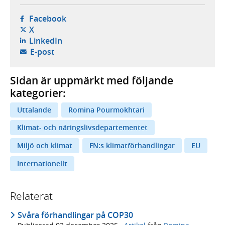
- öppnas i ny flik, extern webbplats,
Facebook
- öppnas i ny flik, extern webbplats,
X
- öppnas i ny flik, extern webbplats,
LinkedIn
- öppnar din e-postklient,
E-post
Sidan är uppmärkt med följande
kategorier:
Uttalande
Romina Pourmokhtari
Klimat- och näringslivsdepartementet
Miljö och klimat
FN:s klimatförhandlingar
EU
Internationellt
Relaterat
Svåra förhandlingar på COP30