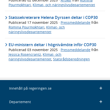
Publicerad
02 december 2025
·
Artikel
från
Romina
Pourmokhtari
,
Klimat- och näringslivsdepartementet
Statssekreterare Helena Dyrssen deltar i COP30
Publicerad
17 november 2025
·
Pressmeddelande
från
Romina Pourmokhtari
,
Klimat- och
näringslivsdepartementet
EU-ministern deltar i högnivåmöte inför COP30
Publicerad
03 november 2025
·
Pressmeddelande
från
Jessica Rosencrantz
,
Klimat- och
näringslivsdepartementet
,
Statsrådsberedningen
Innehåll på regeringen.se
Departement