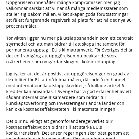
Uppgörelsen innehåller många kompromisser men jag
välkomnar särskilt att vi har så många medlemsstater som
ställer sig bakom målen, vilket skapar goda förutsättningar
att få ett fungerande regelverk på plats för att nå det nya 90
procentsmålet.
Tonvikten ligger nu mer på utsläppshandeln som ett centralt
styrmedel och att man bidrar till att skapa incitament för
permanenta upptag i EU:s klimatramverk. För Sveriges del är
det en framgång att uppgörelsen nu beaktar de stora
osäkerheter som omgärdar skogens koldioxidupptag.
Jag tycker att det är positivt att uppgörelsen ger en grad av
flexibilitet för EU att nå klimatmålen, där också en handel
med internationella utsläppskrediter, så kallade artikel 6-
krediter kan användas. I Sverige har vi god erfarenhet av ett
sådant internationellt samarbete som bidrar till
kunskapsöverföring och investeringar i andra länder och
kan öka kostnadseffektiviteten i klimatomställningen.
Det blir nu viktigt att genomföranderegelverket blir
kostnadseffektivt och bidrar till att stärka EU:s
konkurrenskraft. Det anser regeringen sker bäst genom att
ge industrin och företag tydliga förutsättningar med