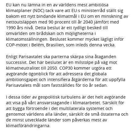
EU kan nu lämna in en av världens mest ambitiösa
klimatplaner (NDC) tack vare att EU:s ministerråd ställt sig
bakom ett nytt bindande klimatmål i EU om en minskning av
nettoutsläppen med 90 procent till år 2040 jämfört med
1990 års nivå. Detta beslut är ett tydligt besked till
omvärlden om brådskan och möjligheterna i
klimatomställningen. Beslutet kommer mycket lägligt inför
COP-mötet i Belém, Brasilien, som inleds denna vecka.
Enligt Parisavtalet ska parterna skärpa sina åtaganden
successivt. Det här beslutet är en milstolpe på väg mot
klimatneutralitet till 2050. COP30 kommer utgöra ett
avgörande ögonblick för att adressera det globala
ambitionsgapet och intensifiera åtgärderna för att uppfylla
Parisavtalets mål som fastställdes för tio år sedan.
I dessa tider av geopolitisk turbulens är det helt avgörande
att visa på vårt ansvarstagande i klimatarbetet. Särskilt för
att bygga förtroende i det multilaterala systemet och
gentemot världens alla länder, särskilt de små östaterna och
de minst utvecklade länder som påverkas mest av
klimatförändringarna.