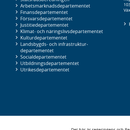
10
Arbetsmarknads­departementet
Väx
Finans­departementet
Försvars­departementet
Justitie­departementet
Klimat- och näringslivs­departementet
Kultur­departementet
Landsbygds- och infrastruktur­
departementet
Social­departementet
Utbildnings­departementet
Utrikes­departementet
Det här är regeringens och 