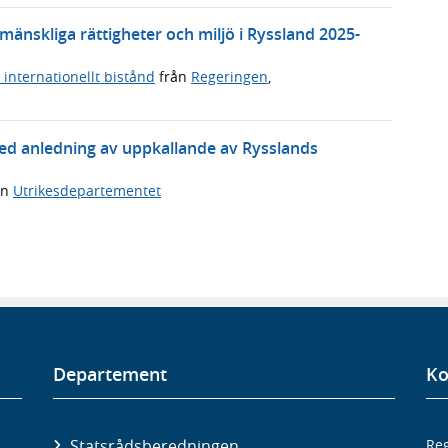
, mänskliga rättigheter och miljö i Ryssland 2025-
r internationellt bistånd
från
Regeringen
,
ed anledning av uppkallande av Rysslands
ån
Utrikesdepartementet
Departement
Ko
Statsrådsberedningen
Reg