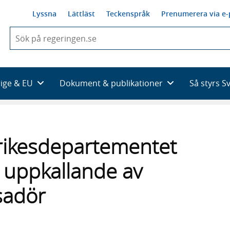
Lyssna
Lättläst
Teckenspråk
Prenumerera via e-
När
du
börjar
skriva
så
rige & EU
Dokument & publikationer
Så styrs S
framträder
en
lista
med
sökförslag
trikesdepartementet
 uppkallande av
sadör