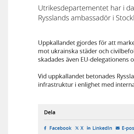
Utrikesdepartementet har i da
Rysslands ambassadör i Stock
Uppkallandet gjordes för att mark
mot ukrainska städer och civilbefo
skadades även EU-delegationens och
Vid uppkallandet betonades Ryssland
infrastruktur i enlighet med intern
Dela
- öppnas i ny flik, extern w
- öppnas i ny flik, ext
- öppnas i
Facebook
X
LinkedIn
E-pos