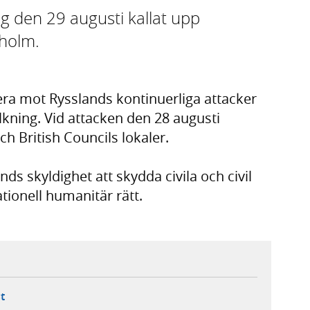
g den 29 augusti kallat upp
holm.
era mot Rysslands kontinuerliga attacker
lkning. Vid attacken den 28 augusti
 British Councils lokaler.
s skyldighet att skydda civila och civil
ationell humanitär rätt.
ebbplats,
ern webbplats,
 ny flik, extern webbplats,
- öppnar din e-postklient,
t