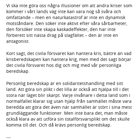
Vi ska inte göra oss några illusioner om att andra kriser som
kommer i vårt lands väg inte kan vara nog så svåra och
omfattande – men en naturkatastrof är inte en dynamisk
motståndare. Den söker inte aktivt efter våra sårbarheter,
den försöker inte skapa kaskadeffekter, den har inte
förberett sitt nästa drag på slagfältet – den är inte en
antagonist.
Kort sagt, det civila försvaret kan hantera kris, bättre än vad
krisberedskapen kan hantera krig, men med det sagt börjar
det civila försvaret hos dig och mig med vår personliga
beredskap.
Personlig beredskap är en solidaritetshandling med sitt
land. Att göra sin plikt i det lilla är också att hjälpa till i det
stora när läget blir skarpt. Varje invånare i detta land som i
normalfallet klarar sig utan hjälp från samhället måste vara
beredda att göra det även när samhället är stört i sina mest
grundläggande funktioner. Men inte bara det, man måste
också klara av att utföra sin totalförsvarsplikt om det skulle
komma till det. Och då krävs personlig beredskap.
---