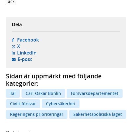
Tack!
Dela
- öppnas i ny flik, extern webbplats,
Facebook
- öppnas i ny flik, extern webbplats,
X
- öppnas i ny flik, extern webbplats,
LinkedIn
- öppnar din e-postklient,
E-post
Sidan är uppmärkt med följande
kategorier:
Tal
Carl-Oskar Bohlin
Försvarsdepartementet
Civilt försvar
Cybersäkerhet
Regeringens prioriteringar
Säkerhetspolitiska läget