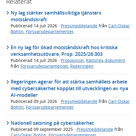
Relaterat
Ny lag stärker samhällsviktiga tjänsters
motståndskraft
Publicerad
14 juli 2026
·
Pressmeddelande
från
Carl-Oskar
Bohlin
,
Försvarsdepartementet
En ny lag för ökad motståndskraft hos kritiska
verksamhetsutövare, Prop. 2025/26:303
Publicerad
14 juli 2026
·
Proposition
,
Rättsliga dokument
från
Försvarsdepartementet
,
Regeringen
Regeringen agerar för att stärka samhällets arbete
med cybersäkerhet kopplat till utvecklingen av nya
AI-modeller
Publicerad
09 juli 2026
·
Pressmeddelande
från
Carl-Oskar
Bohlin
,
Försvarsdepartementet
Nationell satsning på cybersäkerhet
Publicerad
09 september 2025
·
Pressmeddelande
från
Carl-Oskar Bohlin
,
Försvarsdepartementet