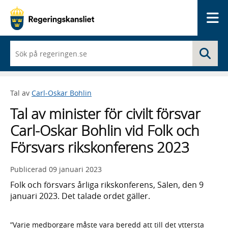
Me
När
Sö
du
börjar
skriva
så
Tal av
Carl-Oskar Bohlin
framträder
en
Tal av minister för civilt försvar
lista
med
Carl-Oskar Bohlin vid Folk och
sökförslag
Försvars rikskonferens 2023
Publicerad
09 januari 2023
Folk och försvars årliga rikskonferens, Sälen, den 9
januari 2023. Det talade ordet gäller.
”Varje medborgare måste vara beredd att till det yttersta