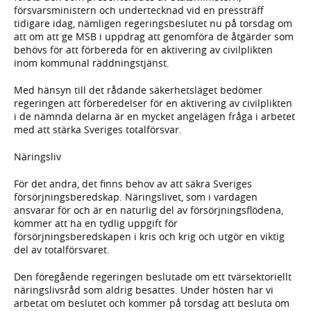
försvarsministern och undertecknad vid en pressträff
tidigare idag, nämligen regeringsbeslutet nu på torsdag om
att om att ge MSB i uppdrag att genomföra de åtgärder som
behövs för att förbereda för en aktivering av civilplikten
inom kommunal räddningstjänst.
Med hänsyn till det rådande säkerhetsläget bedömer
regeringen att förberedelser för en aktivering av civilplikten
i de nämnda delarna är en mycket angelägen fråga i arbetet
med att stärka Sveriges totalförsvar.
Näringsliv
För det andra, det finns behov av att säkra Sveriges
försörjningsberedskap. Näringslivet, som i vardagen
ansvarar för och är en naturlig del av försörjningsflödena,
kommer att ha en tydlig uppgift för
försörjningsberedskapen i kris och krig och utgör en viktig
del av totalförsvaret.
Den föregående regeringen beslutade om ett tvärsektoriellt
näringslivsråd som aldrig besattes. Under hösten har vi
arbetat om beslutet och kommer på torsdag att besluta om