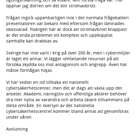
öppnar jag dörren om det blir strömavbrott.
Frågan ingick uppenbarligen inte i det normala frågebatteri
presentatören var bekant med eftersom frågan lämnades
obesvarad. Poängen här är dock att strömavbrott knappast
är det enda problemet ett komplext och uppkopplat
samhälle kan drabbas av.
Sverige har inte varit i krig på över 200 år, men i cybermiljön
är läget ett annat. Vi lägger omfattande resurser på att
försöka skydda oss mot antagonism och angrepp. Även här
måste förmågan höjas.
Vi har sedan en tid tillbaka ett nationellt
cybersäkerhetscenter, men det är dags att växla upp det
arbetet. Akademi, näringsliv och offentliga aktörer behöver
dra mer nytta av varandra och arbeta tätare tillsammans på
detta område. En översyn av det nationella
cybersäkerhetscentret kommer bland annat att genomföras
under våren.
Avslutning