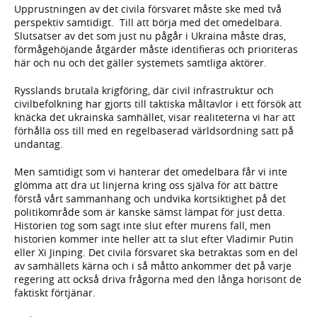
Upprustningen av det civila försvaret måste ske med två
perspektiv samtidigt. Till att börja med det omedelbara.
Slutsatser av det som just nu pågår i Ukraina måste dras,
förmågehöjande åtgärder måste identifieras och prioriteras
här och nu och det gäller systemets samtliga aktörer.
Rysslands brutala krigföring, där civil infrastruktur och
civilbefolkning har gjorts till taktiska måltavlor i ett försök att
knäcka det ukrainska samhället, visar realiteterna vi har att
förhålla oss till med en regelbaserad världsordning satt på
undantag.
Men samtidigt som vi hanterar det omedelbara får vi inte
glömma att dra ut linjerna kring oss själva för att bättre
förstå vårt sammanhang och undvika kortsiktighet på det
politikområde som är kanske sämst lämpat för just detta.
Historien tog som sagt inte slut efter murens fall, men
historien kommer inte heller att ta slut efter Vladimir Putin
eller Xi Jinping. Det civila försvaret ska betraktas som en del
av samhällets kärna och i så måtto ankommer det på varje
regering att också driva frågorna med den långa horisont de
faktiskt förtjänar.