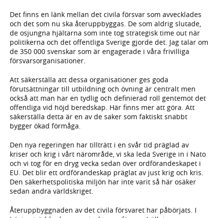
Det finns en länk mellan det civila försvar som avvecklades
och det som nu ska återuppbyggas. De som aldrig slutade,
de osjungna hjältarna som inte tog strategisk time out när
politikerna och det offentliga Sverige gjorde det. Jag talar om
de 350 000 svenskar som är engagerade i våra frivilliga
försvarsorganisationer.
Att säkerställa att dessa organisationer ges goda
förutsättningar till utbildning och övning är centralt men
också att man har en tydlig och definierad roll gentemot det
offentliga vid höjd beredskap. Här finns mer att göra. Att
säkerställa detta är en av de saker som faktiskt snabbt
bygger ökad förmåga.
Den nya regeringen har tillträtt i en svår tid präglad av
kriser och krig i vårt närområde, vi ska leda Sverige in i Nato
och vi tog för en dryg vecka sedan över ordförandeskapet i
EU. Det blir ett ordförandeskap präglat av just krig och kris.
Den säkerhetspolitiska miljön har inte varit så här osäker
sedan andra världskriget.
Återuppbyggnaden av det civila försvaret har påbörjats. I