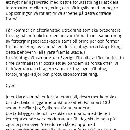
ett nytt näringslivsråd med bättre förutsättningar att dela
information mellan regering och näringsliv med en högre
upplösningsnivå för att driva arbetet på detta område
framåt.
I år kommer en efterlängtad utredning som ska presentera
förslag på en funktion med ansvar för nationell samordning
av försörjningsberedskapen samt på principer och former
för finansiering av samhällets försörjningsberedskap. Kring
detta behöver vi alla vara framåtlutade. I
försörjningshänseende kan Sverige lätt bli avskärmat. Just in
time-samhället var också ett av pandemins första offer. Vi
behöver tänka och agera samlat kring lagerhållning,
försörjningskedjor och produktionsomställning.
Cyber
Ju enklare samhället förefaller att bli, desto mer komplext
blir det bakomliggande funktionssättet. För snart 10 år
sedan besökte jag Sydkorea för att studera
bostadsbyggande och besökte i samband med det ett
konceptboende vars moderniteter få idag skulle höja på
ögonbrynen över. Ytterdörren låstes upp med
ögonigenkänning och så vidare. Min första fråga var: Hur