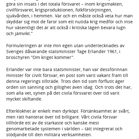
göra sin insats i det totala försvaret – inom krigsmakten,
civilförsvaret, krigsproduktionen, folkförsörjningen,
sjukvården, i hemmen. Var och en måste också veta hur man
skyddar sig mot de faror som ett nutida krig medför och inse
hur väsentligt det är att också i kritiska lägen bevara lugn
och jämvikt.”
Formuleringen är inte min egen utan undertecknades av
Sveriges dåvarande statsminister Tage Erlander 1961, i
broschyren ”Om kriget kommer”.
Erlander var inte bara statsminister, han var dessförinnan
minister för civilt försvar, en post som varit vakant fram till
denna regerings tillträde. Trots den tid som förflutit äger
orden sin sanning och giltighet även idag. Och trots det har,
som alla vet, synen på det civila försvaret över tid varit
mycket skiftande.
Efterklokhet är enkelt men dyrköpt. Förtänksamhet är svårt,
men rätt hanterat över tid billigare. Vårt civila försvar
tillhörde ett av de starkaste och kanske mest
genomarbetade systemen i världen – tätt integrerat och
stödjande till den militära verksamheten.