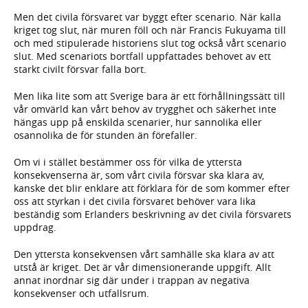
Men det civila försvaret var byggt efter scenario. När kalla
kriget tog slut, när muren föll och när Francis Fukuyama till
och med stipulerade historiens slut tog också vårt scenario
slut. Med scenariots bortfall uppfattades behovet av ett
starkt civilt försvar falla bort.
Men lika lite som att Sverige bara är ett förhållningssätt till
vår omvärld kan vårt behov av trygghet och säkerhet inte
hängas upp på enskilda scenarier, hur sannolika eller
osannolika de för stunden än förefaller.
Om vi i stället bestämmer oss för vilka de yttersta
konsekvenserna är, som vårt civila försvar ska klara av,
kanske det blir enklare att förklara för de som kommer efter
oss att styrkan i det civila försvaret behöver vara lika
beständig som Erlanders beskrivning av det civila försvarets
uppdrag.
Den yttersta konsekvensen vårt samhälle ska klara av att
utstå är kriget. Det är vår dimensionerande uppgift. Allt
annat inordnar sig där under i trappan av negativa
konsekvenser och utfallsrum.