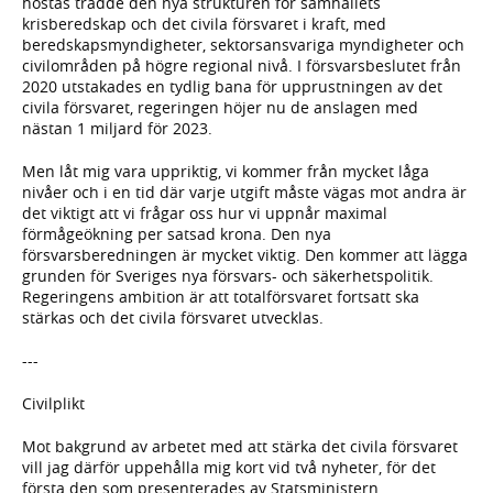
höstas trädde den nya strukturen för samhällets
krisberedskap och det civila försvaret i kraft, med
beredskapsmyndigheter, sektorsansvariga myndigheter och
civilområden på högre regional nivå. I försvarsbeslutet från
2020 utstakades en tydlig bana för upprustningen av det
civila försvaret, regeringen höjer nu de anslagen med
nästan 1 miljard för 2023.
Men låt mig vara uppriktig, vi kommer från mycket låga
nivåer och i en tid där varje utgift måste vägas mot andra är
det viktigt att vi frågar oss hur vi uppnår maximal
förmågeökning per satsad krona. Den nya
försvarsberedningen är mycket viktig. Den kommer att lägga
grunden för Sveriges nya försvars- och säkerhetspolitik.
Regeringens ambition är att totalförsvaret fortsatt ska
stärkas och det civila försvaret utvecklas.
---
Civilplikt
Mot bakgrund av arbetet med att stärka det civila försvaret
vill jag därför uppehålla mig kort vid två nyheter, för det
första den som presenterades av Statsministern,