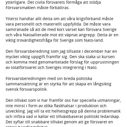
ytterligare. Det civila försvarets förmåga att stödja
Försvarsmakten måste förbättras.
Ytterst handlar allt detta om att våra krigsförband måste
vara personellt och materiellt uppfyllda. De måste vara
samtränade så att de med kort varsel kan försvara Sverige
och våra Natoallierade mot ett väpnat angrepp. Detta är en
viktig trovärdighetsfråga för Sverige som Nato-land.
Den försvarsberedning som jag tillsatte i december har en
mycket viktig uppgift framför sig. Den ska staka ut kursen
och komma med genomarbetade förslag för upprustningen
av totalförsvaret och Sveriges integrering i Nato.
Försvarsberedningen med sin breda politiska
sammansättning är en styrka för att skapa en långsiktig
svensk försvarspolitik.
Den tillväxt som vi har framför oss har speciella utmaningar,
inte minst i form av olika flaskhalsar i produktion och
utveckling. Jag vill ta ett helhetsgrepp på denna problematik
och införa vad vi kallar ett tillväxtbaserat politiskt ledarskap.
Det syftar till snabbare tillväxt genom att ge försvaret en