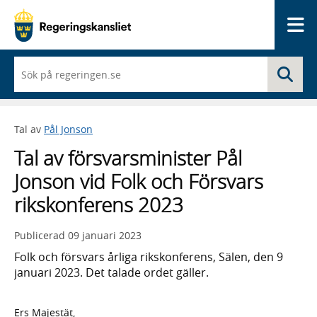
Me
När
Sö
du
börjar
skriva
så
Tal av
Pål Jonson
framträder
en
Tal av försvarsminister Pål
lista
med
Jonson vid Folk och Försvars
sökförslag
rikskonferens 2023
Publicerad
09 januari 2023
Folk och försvars årliga rikskonferens, Sälen, den 9
januari 2023. Det talade ordet gäller.
Ers Majestät,