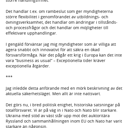
större handlingsfrihet.
Det handlar t.ex. om rambeslut som ger myndigheterna
större flexibilitet i genomförandet av utbildnings- och
övningsverksamhet, det handlar om ändringar i tillstånds-
och processfrågor och det handlar om möjligheter till
effektivare upphandlingar.
I gengäld förväntar jag mig myndigheter som är villiga att
agera snabbt och innovativt för att säkra en ökad
försvarsförmåga. När det pågår ett krig i Europa kan det inte
vara ”business as usual” – Exceptionella tider kräver
exceptionella åtgärder.
***
Jag inledde detta anförande med en mörk beskrivning av det
aktuella säkerhetsläget. Men allt är inte nattsvart.
Det görs nu, i bred politisk enighet, historiska satsningar på
totalförsvaret. Vi är på väg in i Nato och Nato blir starkare.
Ukraina med stöd av väst står upp mot det auktoritära
Ryssland och sammanhållningen inom EU och Nato har varit
starkare än någonsin.