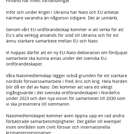
Finland har inlett förhandlingar.
Inför och under kriget i Ukraina har Nato och EU arbetat
närmare varandra än någonsin tidigare. Det är utmärkt.
Genom vårt EU-ordförandeskap kommer vi att verka för att
EU:s alla verktyg används för stöd till Ukraina och för ett
ännu starkare samarbete mellan EU och Nato.
Vi hoppas därför att en ny EU-Nato deklaration om fördjupat
samarbete ska kunna antas under det svenska EU-
ordförandeskapet.
Våra Natomedlemskap lägger också grunden för ett starkare
nordiskt försvarssamarbete i fred, kris och krig. Hela Norden
blir då en del av Nato. Det kommer att vara ett viktigt
ingångsvärde i det svenska ordförandeskapet i Nordefco
under 2023 och den nya vision för samarbetet till 2030 som
vi ska presentera till sommaren.
Natomedlemskapet kommer även öppna upp en rad andra
förbättrade samarbetsmöjligheter. Det gäller till exempel
inom områden som civilt försvar och internationella
krishanteringsinsatser.