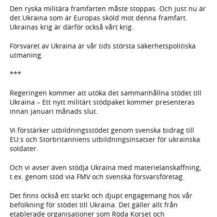
Den ryska militära framfarten måste stoppas. Och just nu är
det Ukraina som är Europas sköld mot denna framfart.
Ukrainas krig är därför också vårt krig.
Försvaret av Ukraina är vår tids största säkerhetspolitiska
utmaning.
***
Regeringen kommer att utöka det sammanhållna stödet till
Ukraina – Ett nytt militärt stödpaket kommer presenteras
innan januari månads slut.
Vi förstärker utbildningsstödet genom svenska bidrag till
EU:s och Storbritanniens utbildningsinsatser för ukrainska
soldater.
Och vi avser även stödja Ukraina med materielanskaffning,
t.ex. genom stöd via FMV och svenska försvarsföretag.
Det finns också ett starkt och djupt engagemang hos vår
befolkning för stödet till Ukraina. Det gäller allt från
etablerade organisationer som Röda Korset och