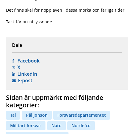
Det finns skäl för hopp även i dessa mörka och farliga tider.
Tack för att ni lyssnade.
Dela
- öppnas i ny flik, extern webbplats,
Facebook
- öppnas i ny flik, extern webbplats,
X
- öppnas i ny flik, extern webbplats,
LinkedIn
- öppnar din e-postklient,
E-post
Sidan är uppmärkt med följande
kategorier:
Tal
Pål Jonson
Försvarsdepartementet
Militärt försvar
Nato
Nordefco