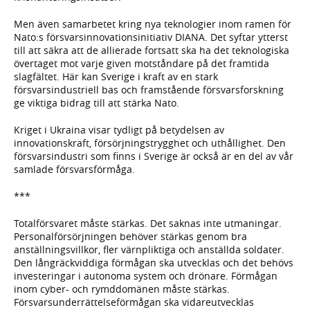
Men även samarbetet kring nya teknologier inom ramen för
Nato:s försvarsinnovationsinitiativ DIANA. Det syftar ytterst
till att säkra att de allierade fortsatt ska ha det teknologiska
övertaget mot varje given motståndare på det framtida
slagfältet. Här kan Sverige i kraft av en stark
försvarsindustriell bas och framstående försvarsforskning
ge viktiga bidrag till att stärka Nato.
Kriget i Ukraina visar tydligt på betydelsen av
innovationskraft, försörjningstrygghet och uthållighet. Den
försvarsindustri som finns i Sverige är också är en del av vår
samlade försvarsförmåga.
***
Totalförsvaret måste stärkas. Det saknas inte utmaningar.
Personalförsörjningen behöver stärkas genom bra
anställningsvillkor, fler värnpliktiga och anställda soldater.
Den långräckviddiga förmågan ska utvecklas och det behövs
investeringar i autonoma system och drönare. Förmågan
inom cyber- och rymddomänen måste stärkas.
Försvarsunderrättelseförmågan ska vidareutvecklas