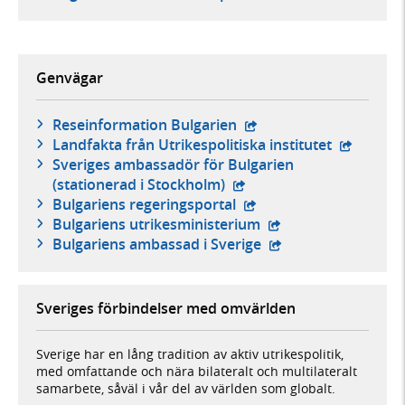
Genvägar
- extern webbplats,
Reseinformation Bulgarien
- extern 
Landfakta från Utrikespolitiska institutet
Sveriges ambassadör för Bulgarien
- extern webbplats,
(stationerad i Stockholm)
- extern webbplats,
Bulgariens regeringsportal
- extern webbplats,
Bulgariens utrikesministerium
- extern webbplats,
Bulgariens ambassad i Sverige
Sveriges förbindelser med omvärlden
Sverige har en lång tradition av aktiv utrikespolitik,
med omfattande och nära bilateralt och multilateralt
samarbete, såväl i vår del av världen som globalt.