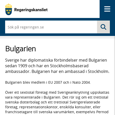
Me
När
Sö
du
börjar
skriva
så
Bulgarien
framträder
en
lista
Sverige har diplomatiska förbindelser med Bulgarien
med
sedan 1909 och har en Stockholmsbaserad
sökförslag
ambassadör. Bulgarien har en ambassad i Stockholm.
Bulgarien blev medlem i EU 2007 och i Nato 2004.
Över ett sextiotal företag med Sverigeanknytning uppskattas
vara representerade i Bulgarien. Det rör sig om ett trettiotal
svenska dotterbolag och ett trettiotal Sverigerelaterade
företag, representationskontor, enskilda konsulter, eller
franchisetagare till svenska varumärken, exempelvis Pernod