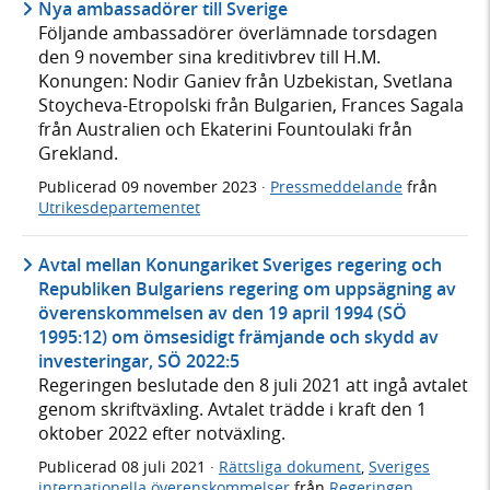
Nya ambassadörer till Sverige
Följande ambassadörer överlämnade torsdagen
den 9 november sina kreditivbrev till H.M.
Konungen: Nodir Ganiev från Uzbekistan, Svetlana
Stoycheva-Etropolski från Bulgarien, Frances Sagala
från Australien och Ekaterini Fountoulaki från
Grekland.
Publicerad
09 november 2023
·
Pressmeddelande
från
Utrikesdepartementet
Avtal mellan Konungariket Sveriges regering och
Republiken Bulgariens regering om uppsägning av
överenskommelsen av den 19 april 1994 (SÖ
1995:12) om ömsesidigt främjande och skydd av
investeringar, SÖ 2022:5
Regeringen beslutade den 8 juli 2021 att ingå avtalet
genom skriftväxling. Avtalet trädde i kraft den 1
oktober 2022 efter notväxling.
Publicerad
08 juli 2021
·
Rättsliga dokument
,
Sveriges
internationella överenskommelser
från
Regeringen
,