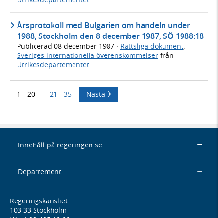
Årsprotokoll med Bulgarien om handeln under
1988, Stockholm den 8 december 1987, SÖ 1988:18
Publicerad
08 december 1987
·
Rättsliga dokument
,
Sveriges internationella överenskommelser
från
Utrikesdepartementet
1 - 20
21 - 35
Nästa
Innehåll på regeringen.se
Departement
Regeringskansliet
103 33 Stockholm