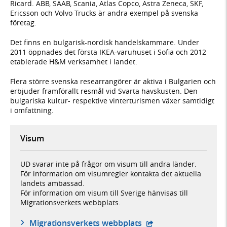
Ricard. ABB, SAAB, Scania, Atlas Copco, Astra Zeneca, SKF,
Ericsson och Volvo Trucks är andra exempel på svenska
företag.
Det finns en bulgarisk-nordisk handelskammare. Under
2011 öppnades det första IKEA-varuhuset i Sofia och 2012
etablerade H&M verksamhet i landet.
Flera större svenska researrangörer är aktiva i Bulgarien och
erbjuder framförallt resmål vid Svarta havskusten. Den
bulgariska kultur- respektive vinterturismen växer samtidigt
i omfattning.
Visum
UD svarar inte på frågor om visum till andra länder.
För information om visumregler kontakta det aktuella
landets ambassad.
För information om visum till Sverige hänvisas till
Migrationsverkets webbplats.
- öppnas i ny flik, ex
Migrationsverkets webbplats