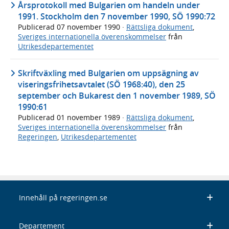
Årsprotokoll med Bulgarien om handeln under
1991. Stockholm den 7 november 1990, SÖ 1990:72
Publicerad
07 november 1990
·
Rättsliga dokument
,
Sveriges internationella överenskommelser
från
Utrikesdepartementet
Skriftväxling med Bulgarien om uppsägning av
viseringsfrihetsavtalet (SÖ 1968:40), den 25
september och Bukarest den 1 november 1989, SÖ
1990:61
Publicerad
01 november 1989
·
Rättsliga dokument
,
Sveriges internationella överenskommelser
från
Regeringen
,
Utrikesdepartementet
Innehåll på regeringen.se
Departement