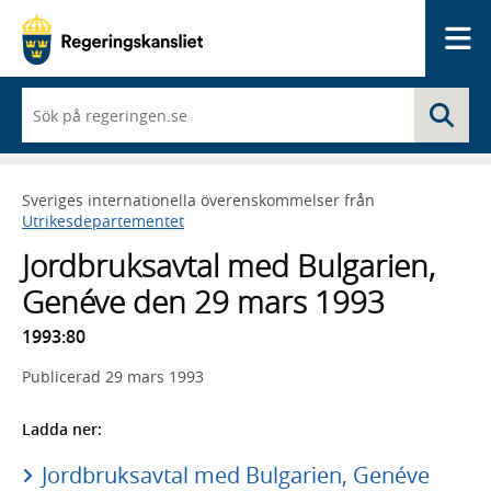
Me
När
Sö
du
börjar
skriva
så
Sveriges internationella överenskommelser från
framträder
Utrikesdepartementet
en
lista
Jordbruksavtal med Bulgarien,
med
sökförslag
Genéve den 29 mars 1993
1993:80
Publicerad
29 mars 1993
Ladda ner:
Jordbruksavtal med Bulgarien, Genéve