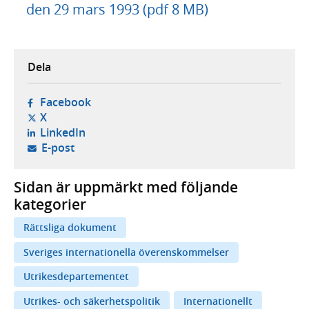
den 29 mars 1993 (pdf 8 MB)
Dela
- öppnas i ny flik, extern webbplats,
Facebook
- öppnas i ny flik, extern webbplats,
X
- öppnas i ny flik, extern webbplats,
LinkedIn
- öppnar din e-postklient,
E-post
Sidan är uppmärkt med följande
kategorier
Rättsliga dokument
Sveriges internationella överenskommelser
Utrikesdepartementet
Utrikes- och säkerhetspolitik
Internationellt