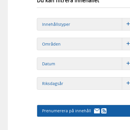
Du kan filtrera innehållet
Innehållstyper
Områden
Datum
Riksdagsår
Prenumerera på innehåll