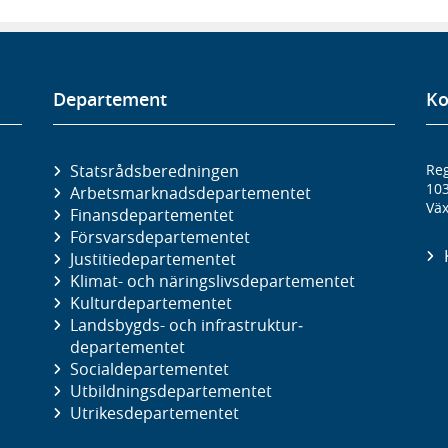
Departement
Ko
Statsrådsberedningen
Reg
10
Arbetsmarknads­departementet
Väx
Finans­departementet
Försvars­departementet
Justitie­departementet
Klimat- och näringslivs­departementet
Kultur­departementet
Landsbygds- och infrastruktur­
departementet
Social­departementet
Utbildnings­departementet
Utrikes­departementet