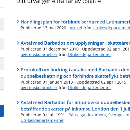
Ditt urval ger
4
träffar av totalt
4
Handlingsplan för förbindelserna med Latinameri
Publicerad
13 maj 2020
·
Artikel
från
Utrikesdepartemen
Avtal med Barbados om upplysningar i skatteäre
Publicerad
01 december 2010
· Uppdaterad
02 april 20
överenskommelser
från
Utrikesdepartementet
Protokoll om ändring i avtalet med Barbados den 1
dubbelbeskattning och förhindra skatteflykt betr
Publicerad
01 januari 2013
· Uppdaterad
02 april 2015
·
överenskommelser
från
Utrikesdepartementet
Avtal med Barbados för att undvika dubbelbeskat
beträffande skatter på inkomst, London den 1 jul
Publicerad
01 juli 1991
·
Rättsliga dokument
,
Sveriges i
Utrikesdepartementet