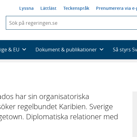
Lyssna
Lättläst
Teckenspråk
Prenumerera via e-
När
du
börjar
skriva
så
rige & EU
Dokument & publikationer
Så styrs S
framträder
en
lista
med
sökförslag
ados har sin organisatoriska
öker regelbundet Karibien. Sverige
dgetown. Diplomatiska relationer med