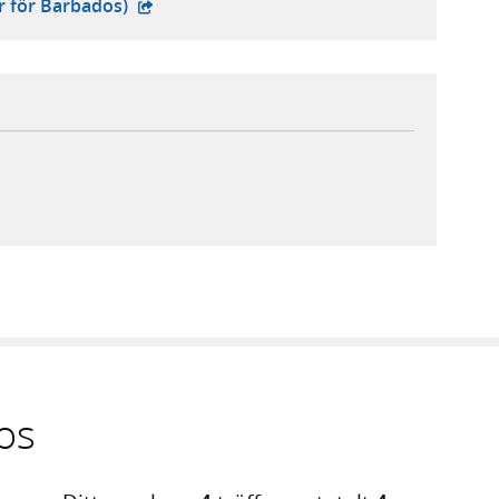
- extern webbplats,
r för Barbados)
rn webbplats,
ebbplats,
n webbplats,
os