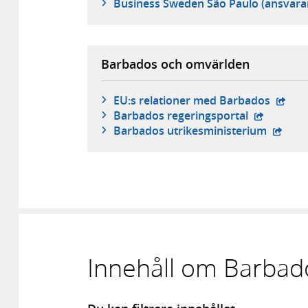
Business Sweden São Paulo (ansvara
Barbados och omvärlden
- exte
EU:s relationer med Barbados
- extern w
Barbados regeringsportal
- exter
Barbados utrikesministerium
Innehåll om Barbad