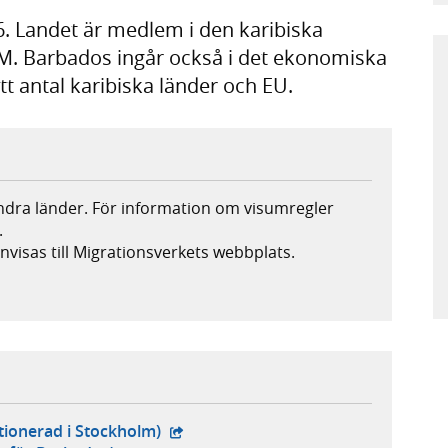
6. Landet är medlem i den karibiska
. Barbados ingår också i det ekonomiska
t antal karibiska länder och EU.
andra länder. För information om visumregler
.
nvisas till Migrationsverkets webbplats.
s i ny flik, extern webbplats,
- extern webbplats,
tionerad i Stockholm)