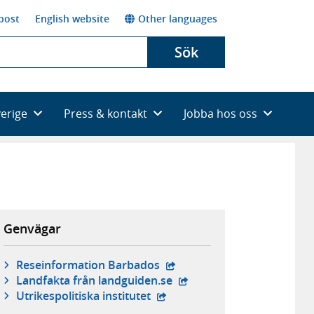
post
English website
Other languages
Sök
verige
Press & kontakt
Jobba hos oss
Genvägar
- extern webbplats,
Reseinformation Barbados
- extern webbplats,
Landfakta från landguiden.se
- extern webbplats,
Utrikespolitiska institutet