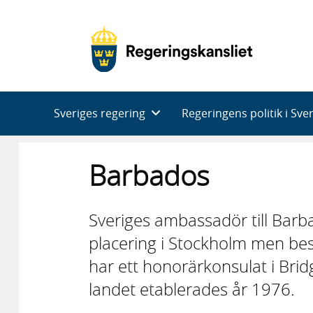
Huvudnavigering
Sveriges regering
Regeringens politik i Sve
Barbados
Sveriges ambassadör till Barb
placering i Stockholm men bes
har ett honorärkonsulat i Bri
landet etablerades år 1976.